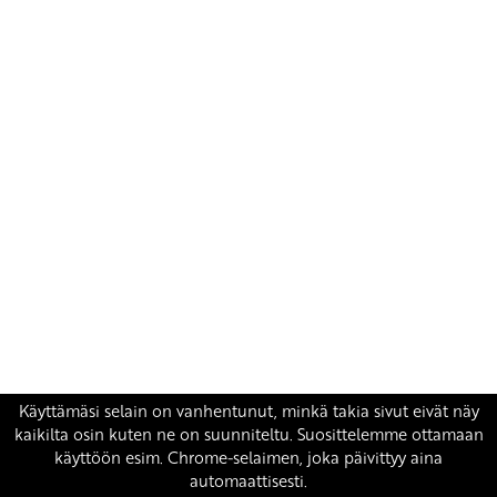
Yhteystiedot
SKP:n toimisto
Osoite: Viljatie 4 B 3. kerros, 00700 Helsinki
Puh: 045 7834 1346
Sähköposti:
skp
@skp.fi