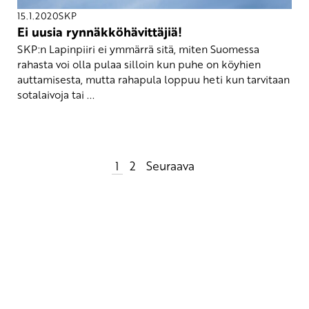
15.1.2020
SKP
Ei uusia rynnäkköhävittäjiä!
SKP:n Lapinpiiri ei ymmärrä sitä, miten Suomessa
rahasta voi olla pulaa silloin kun puhe on köyhien
auttamisesta, mutta rahapula loppuu heti kun tarvitaan
sotalaivoja tai ...
Artikkelien
1
2
Seuraava
sivutus