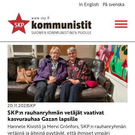
In English
På svenska
Avainsana
sota
20.11.2023
SKP
SKP:n rauhanryhmän vetäjät vaativat
kasvurauhaa Gazan lapsille
Hannele Kivistö ja Mervi Grönfors, SKP:n rauhanryhmän
vetäjinä ja äiteinä pyytävät, että ihmiset ympäri