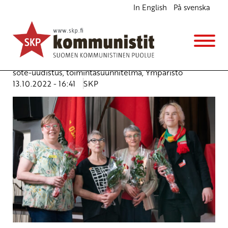
In English
På svenska
SKP:n puheenjohtajat ja pääsihteeri koolla
Malmilla 14.10.2022
Ajankohtaista
Avainsanat:
eduskuntavaalit 2022
,
energia
,
rauha
,
sota
,
sote-uudistus
,
toimintasuunnitelma
,
Ympäristö
13.10.2022 - 16:41
SKP