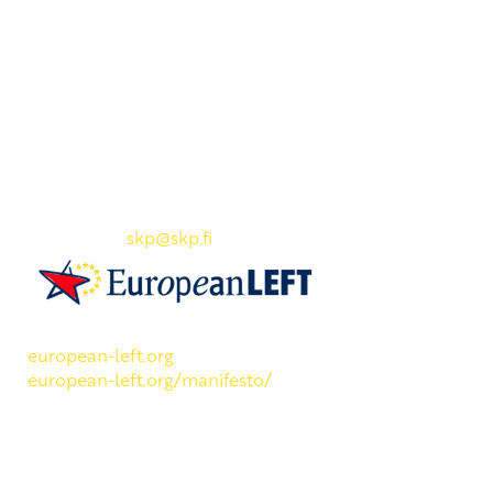
Yhteystiedot
SKP:n toimisto
Osoite: Viljatie 4 B 3. kerros, 00700 Helsinki
Puh: 045 7834 1346
Sähköposti:
skp
@skp.fi
SKP on Euroopan Vasemmistopuolueen jäsen.
european-left.org
european-left.org/manifesto/