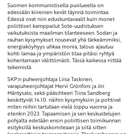
Suomen kommunistisella puolueella on
edessään kiireinen kevät täynnä toimintaa.
Edessä ovat niin eduskuntavaalit kuin monet
poliittiset kamppailut Sote-uudistuksen
vaikutuksista maailman tilanteeseen. Sodan ja
rauhan kysymykset nousevat yhä tärkeämmiksi,
energiaköyhyys uhkaa monia, talous ajautuu
kohti lamaa ja ympäristön tilaa pitäisi ryhtyä
kohentamaan välittömästi. Tässä kaikessa riittää
tekemistä.
SKP:n puheenjohtaja Liisa Taskinen,
varapuheenjohtajat Mervi Grönfors ja Jiri
Mäntysalo, sekä pääsihteeri Tiina Sandberg
keskittyvät 14.10. näihin kysymyksiin ja pohtivat
miten niihin tartutaan vielä loppu vuonna ja
etenkin 2023. Tapaamisen ja sen keskustelujen
pohjalta edetään ensin poliittisen toimikunnan
esityksillä keskuskomiteaan ja siitä sitten