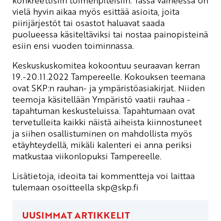
konkreettisiin toimenpiteisiin. Tässä vaiheessa on
vielä hyvin aikaa myös esittää asioita, joita
piirijärjestöt tai osastot haluavat saada
puolueessa käsiteltäviksi tai nostaa painopisteinä
esiin ensi vuoden toiminnassa.
Keskuskuskomitea kokoontuu seuraavan kerran
19.-20.11.2022 Tampereelle. Kokouksen teemana
ovat SKP:n rauhan- ja ympäristöasiakirjat. Niiden
teemoja käsitellään Ympäristö vaatii rauhaa -
tapahtuman keskusteluissa. Tapahtumaan ovat
tervetulleita kaikki näistä aiheista kiinnostuneet
ja siihen osallistuminen on mahdollista myös
etäyhteydellä, mikäli kalenteri ei anna periksi
matkustaa viikonlopuksi Tampereelle.
Lisätietoja, ideoita tai kommentteja voi laittaa
tulemaan osoitteella
skp
@skp.fi
UUSIMMAT ARTIKKELIT