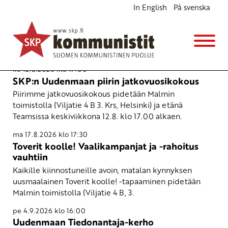
In English
På svenska
Tapahtumat
ke 12.8.2026 klo 17:00
SKP:n Uudenmaan piirin jatkovuosikokous
Piirimme jatkovuosikokous pidetään Malmin
toimistolla (Viljatie 4 B 3. Krs, Helsinki) ja etänä
Teamsissa keskiviikkona 12.8. klo 17.00 alkaen.
ma 17.8.2026 klo 17:30
Toverit koolle! Vaalikampanjat ja -rahoitus
vauhtiin
Kaikille kiinnostuneille avoin, matalan kynnyksen
uusmaalainen Toverit koolle! -tapaaminen pidetään
Malmin toimistolla (Viljatie 4 B, 3.
pe 4.9.2026 klo 16:00
Uudenmaan Tiedonantaja-kerho