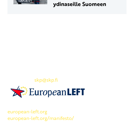
ydinaseille Suomeen
Yhteystiedot
SKP:n toimisto
Osoite: Viljatie 4 B 3. kerros, 00700 Helsinki
Puh: 045 7834 1346
Sähköposti:
skp
@skp.fi
SKP on Euroopan Vasemmistopuolueen jäsen.
european-left.org
european-left.org/manifesto/