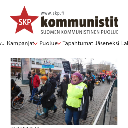
Avainsana
sote-uudistus
vu
Kampanjat
Puolue
Tapahtumat
Jäseneksi
La