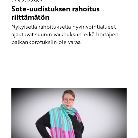
27.9.2022
SKP
Sote-uudistuksen rahoitus
riittämätön
Nykyisellä rahoituksella hyvinvointialueet
ajautuvat suuriin vaikeuksiin, eikä hoitajien
palkankorotuksiin ole varaa.