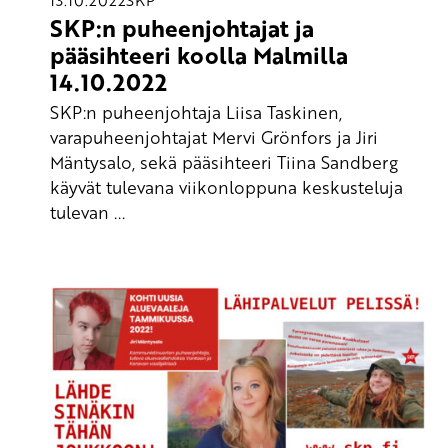
13.10.2022
SKP
SKP:n puheenjohtajat ja
pääsihteeri koolla Malmilla
14.10.2022
SKP:n puheenjohtaja Liisa Taskinen,
varapuheenjohtajat Mervi Grönfors ja Jiri
Mäntysalo, sekä pääsihteeri Tiina Sandberg
käyvät tulevana viikonloppuna keskusteluja
tulevan ...