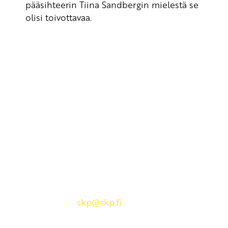
pääsihteerin Tiina Sandbergin mielestä se
olisi toivottavaa.
Yhteystiedot
SKP:n toimisto
Osoite: Viljatie 4 B 3. kerros, 00700 Helsinki
Puh: 045 7834 1346
Sähköposti:
skp
@skp.fi