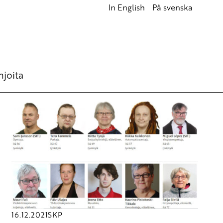
In English
På svenska
hjoita
16.12.2021
SKP