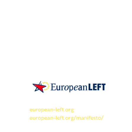
SKP on Euroopan Vasemmistopuolueen j
european-left.org
european-left.org/manifesto/