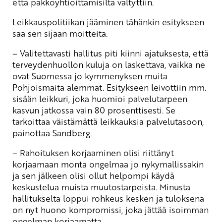
että pakkoyhtiöittämisiltä vältyttiin.
Leikkauspolitiikan jääminen tähänkin esitykseen
saa sen sijaan moitteita.
– Valitettavasti hallitus piti kiinni ajatuksesta, että
terveydenhuollon kuluja on laskettava, vaikka ne
ovat Suomessa jo kymmenyksen muita
Pohjoismaita alemmat. Esitykseen leivottiin mm.
sisään leikkuri, joka huomioi palvelutarpeen
kasvun jatkossa vain 80 prosenttisesti. Se
tarkoittaa väistämättä leikkauksia palvelutasoon,
painottaa Sandberg.
– Rahoituksen korjaaminen olisi riittänyt
korjaamaan monta ongelmaa jo nykymallissakin
ja sen jälkeen olisi ollut helpompi käydä
keskustelua muista muutostarpeista. Minusta
hallitukselta loppui rohkeus kesken ja tuloksena
on nyt huono kompromissi, joka jättää isoimman
ongelman korjaamatta.