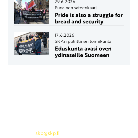
29.6.2026
Punainen sateenkaari
Pride is also a struggle for
bread and security
17.6.2026
SKP:n poliittinen toimikunta
Eduskunta avasi oven
ydinaseille Suomeen
Yhteystiedot
SKP:n toimisto
Osoite: Viljatie 4 B 3. kerros, 00700 Helsinki
Puh: 045 7834 1346
Sähköposti:
skp
@skp.fi