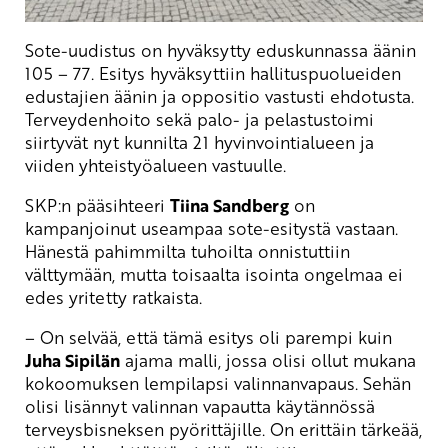
Sote-uudistus on hyväksytty eduskunnassa äänin
105 – 77. Esitys hyväksyttiin hallituspuolueiden
edustajien äänin ja oppositio vastusti ehdotusta.
Terveydenhoito sekä palo- ja pelastustoimi
siirtyvät nyt kunnilta 21 hyvinvointialueen ja
viiden yhteistyöalueen vastuulle.
SKP:n pääsihteeri
Tiina Sandberg
on
kampanjoinut useampaa sote-esitystä vastaan.
Hänestä pahimmilta tuhoilta onnistuttiin
välttymään, mutta toisaalta isointa ongelmaa ei
edes yritetty ratkaista.
– On selvää, että tämä esitys oli parempi kuin
Juha Sipilän
ajama malli, jossa olisi ollut mukana
kokoomuksen lempilapsi valinnanvapaus. Sehän
olisi lisännyt valinnan vapautta käytännössä
terveysbisneksen pyörittäjille. On erittäin tärkeää,