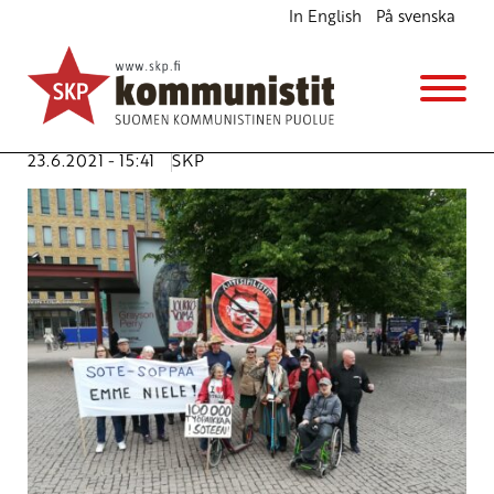
In English
På svenska
Sote tuli, mitäs nyt?
Ajankohtaista
Avainsanat:
sosiaalipalvelut
,
sote
,
sote-uudistus
,
Super
,
Tehy
,
terveydenhuolto
,
työntekijät
23.6.2021 - 15:41
SKP