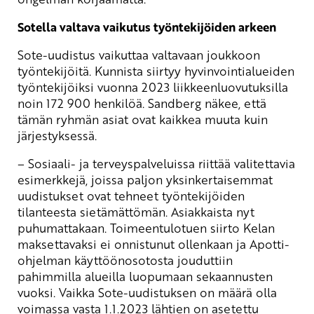
Sotella valtava vaikutus työntekijöiden arkeen
Sote-uudistus vaikuttaa valtavaan joukkoon
työntekijöitä. Kunnista siirtyy hyvinvointialueiden
työntekijöiksi vuonna 2023 liikkeenluovutuksilla
noin 172 900 henkilöä. Sandberg näkee, että
tämän ryhmän asiat ovat kaikkea muuta kuin
järjestyksessä.
– Sosiaali- ja terveyspalveluissa riittää valitettavia
esimerkkejä, joissa paljon yksinkertaisemmat
uudistukset ovat tehneet työntekijöiden
tilanteesta sietämättömän. Asiakkaista nyt
puhumattakaan. Toimeentulotuen siirto Kelan
maksettavaksi ei onnistunut ollenkaan ja Apotti-
ohjelman käyttöönosotosta jouduttiin
pahimmilla alueilla luopumaan sekaannusten
vuoksi. Vaikka Sote-uudistuksen on määrä olla
voimassa vasta 1.1.2023 lähtien on asetettu