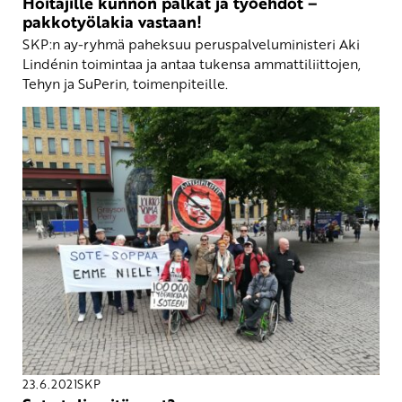
Hoitajille kunnon palkat ja työehdot –
pakkotyölakia vastaan!
SKP:n ay-ryhmä paheksuu peruspalveluministeri Aki
Lindénin toimintaa ja antaa tukensa ammattiliittojen,
Tehyn ja SuPerin, toimenpiteille.
23.6.2021
SKP