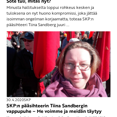
Sote tuli, mitäs nyt?
Minusta hallitukselta loppui rohkeus kesken ja
tuloksena on nyt huono kompromissi, joka jättää
isoimman ongelman korjaamatta, toteaa SKP:n
pääsihteeri Tiina Sandberg juuri ...
30.4.2020
SKP
SKP:n pääsihteerin Tiina Sandbergin
vappupuhe – Me voimme ja meidän täytyy