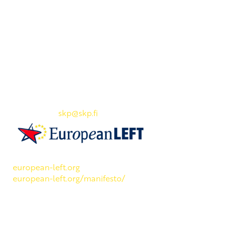
Yhteystiedot
SKP:n toimisto
Osoite: Viljatie 4 B 3. kerros, 00700 Helsinki
Puh: 045 7834 1346
Sähköposti:
skp
@skp.fi
SKP on Euroopan Vasemmistopuolueen jäsen.
european-left.org
european-left.org/manifesto/