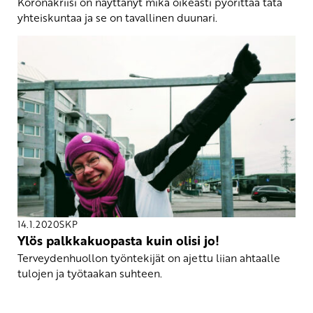
Koronakriisi on näyttänyt mikä oikeasti pyörittää tätä
yhteiskuntaa ja se on tavallinen duunari.
14.1.2020
SKP
Ylös palkkakuopasta kuin olisi jo!
Terveydenhuollon työntekijät on ajettu liian ahtaalle
tulojen ja työtaakan suhteen.