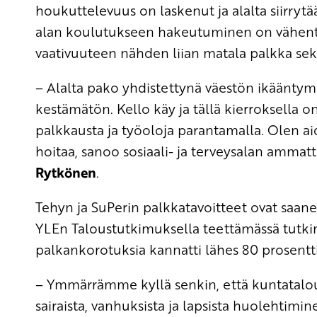
houkuttelevuus on laskenut ja alalta siirryt
alan koulutukseen hakeutuminen on vähenty
vaativuuteen nähden liian matala palkka sek
– Alalta pako yhdistettynä väestön ikäänty
kestämätön. Kello käy ja tällä kierroksella o
palkkausta ja työoloja parantamalla. Olen aid
hoitaa, sanoo sosiaali- ja terveysalan ammat
Rytkönen
.
Tehyn ja SuPerin palkkatavoitteet ovat saane
YLEn Taloustutkimuksella teettämässä tutki
palkankorotuksia kannatti lähes 80 prosenttia
– Ymmärrämme kyllä senkin, että kuntatalou
sairaista, vanhuksista ja lapsista huolehtimi