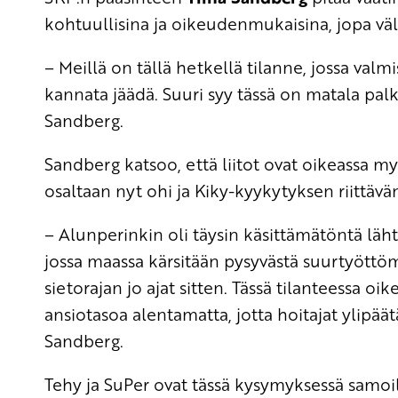
kohtuullisina ja oikeudenmukaisina, jopa vä
– Meillä on tällä hetkellä tilanne, jossa valmi
kannata jäädä. Suuri syy tässä on matala palk
Sandberg.
Sandberg katsoo, että liitot ovat oikeassa my
osaltaan nyt ohi ja Kiky-kyykytyksen riittävä
– Alunperinkin oli täysin käsittämätöntä läht
jossa maassa kärsitään pysyvästä suurtyöttömy
sietorajan jo ajat sitten. Tässä tilanteessa oi
ansiotasoa alentamatta, jotta hoitajat ylipää
Sandberg.
Tehy ja SuPer ovat tässä kysymyksessä samoil