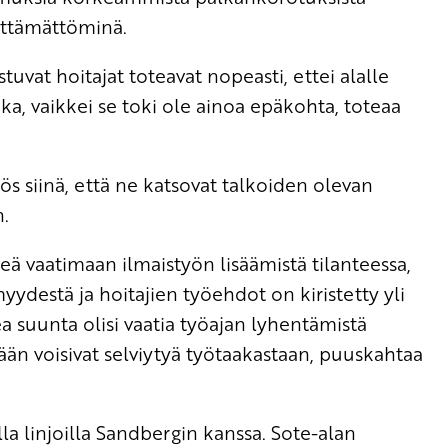
lttämättöminä.
stuvat hoitajat toteavat nopeasti, ettei alalle
ka, vaikkei se toki ole ainoa epäkohta, toteaa
ös siinä, että ne katsovat talkoiden olevan
n.
eä vaatimaan ilmaistyön lisäämistä tilanteessa,
ydestä ja hoitajien työehdot on kiristetty yli
kea suunta olisi vaatia työajan lyhentämistä
tään voisivat selviytyä työtaakastaan, puuskahtaa
la linjoilla Sandbergin kanssa. Sote-alan