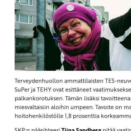
Terveydenhuollon ammattilaisten TES-neuvot
SuPer ja TEHY ovat esittäneet vaatimuksekse
palkankorotuksen. Tämän lisäksi tavoitteena
miesvaltaisiin aloihin umpeen. Tavoite on ma
hoitohenkilöstölle 1,8 prosenttia korkeam
SKP:n pääsihteeri
Tiina Sandberg
pitää vaat