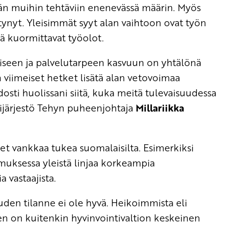
ään muihin tehtäviin enenevässä määrin. Myös
nyt. Yleisimmät syyt alan vaihtoon ovat työn
ä kuormittavat työolot.
miseen ja palvelutarpeen kasvuun on yhtälönä
n viimeiset hetket lisätä alan vetovoimaa
osti huolissani siitä, kuka meitä tulevaisuudessa
tijärjestö Tehyn puheenjohtaja
Millariikka
et vankkaa tukea suomalaisilta. Esimerkiksi
muksessa yleistä linjaa korkeampia
 vastaajista.
den tilanne ei ole hyvä. Heikoimmista eli
nen on kuitenkin hyvinvointivaltion keskeinen