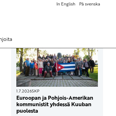
In English
På svenska
UUSIMMAT ARTIKKELIT
hjoita
1.7.2026
SKP
Euroopan ja Pohjois-Amerikan
kommunistit yhdessä Kuuban
puolesta