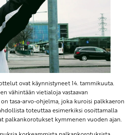
telut ovat käynnistyneet 14. tammikuuta.
en vähintään vietialoja vastaavan
 on tasa-arvo-ohjelma, joka kuroisi palkkaeron
hdollista toteuttaa esimerkiksi osoittamalla
mat palkankorotukset kymmenen vuoden ajan.
imuksia korkeammista palkankorotuksista