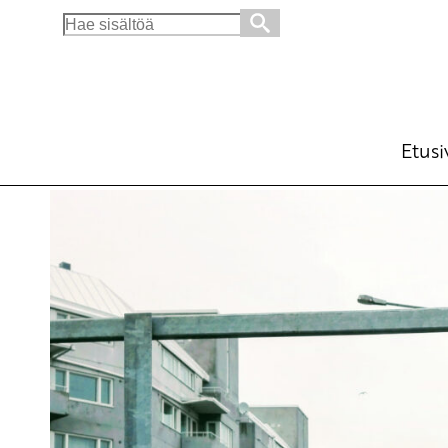
Search
for:
Ylös palkkakuopasta kuin olisi jo!
Ajankohtaista
Avainsanat:
palkankorotukset
,
Super
,
Tehy
,
terve
Etusi
14.1.2020 - 16:32
SKP