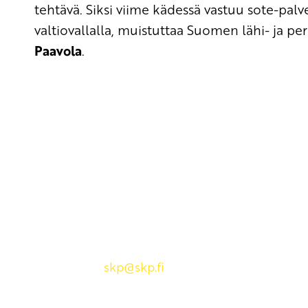
tehtävä. Siksi viime kädessä vastuu sote-palv
valtiovallalla, muistuttaa Suomen lähi- ja pe
Paavola
.
Yhteystiedot
SKP:n toimisto
Osoite: Viljatie 4 B 3. kerros, 00700 Helsinki
Puh: 045 7834 1346
Sähköposti:
skp
@skp.fi