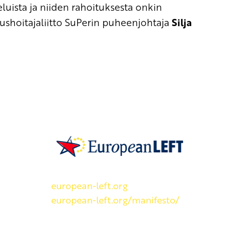
eluista ja niiden rahoituksesta onkin
rushoitajaliitto SuPerin puheenjohtaja
Silja
SKP on Euroopan Vasemmistopuolueen j
european-left.org
european-left.org/manifesto/