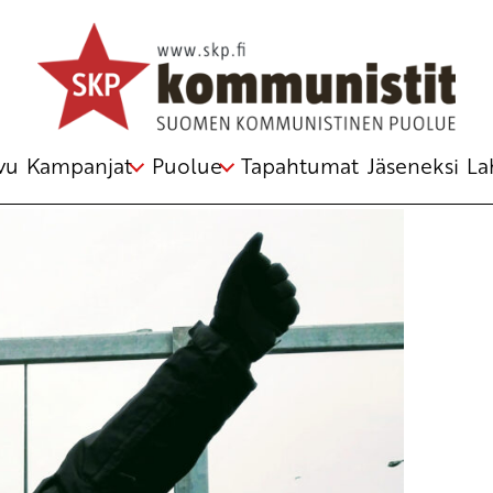
ydenhuolto
,
TES-neuvottelut
,
työaika
,
vanhustenhoito
vu
Kampanjat
Puolue
Tapahtumat
Jäseneksi
La