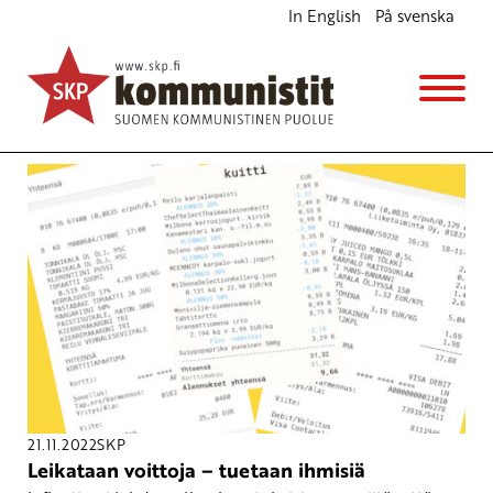
In English
På svenska
Avainsana
palkankorotukset
21.11.2022
SKP
Leikataan voittoja – tuetaan ihmisiä