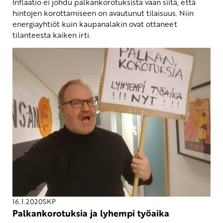
Inflaatio ei johdu palkankorotuksista vaan siitä, että
hintojen korottamiseen on avautunut tilaisuus. Niin
energiayhtiöt kuin kaupanalakin ovat ottaneet
tilanteesta kaiken irti.
16.1.2020
SKP
Palkankorotuksia ja lyhempi työaika