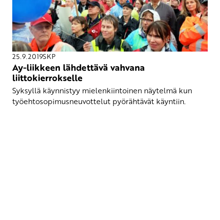
25.9.2019
SKP
Ay-liikkeen lähdettävä vahvana
liittokierrokselle
Syksyllä käynnistyy mielenkiintoinen näytelmä kun
työehtosopimusneuvottelut pyörähtävät käyntiin.
Yhteystiedot
SKP:n toimisto
Osoite: Viljatie 4 B 3. kerros, 00700 Helsinki