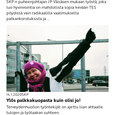
SKP:n puheenjohtajan JP Väisäsen mukaan työstä, joka
luo hyvinvointia on mahdollista sopia kevään TES
pöydissä vain radikaalilla vaatimuksella
palkankorotuksista ja ...
14.1.2020
SKP
Ylös palkkakuopasta kuin olisi jo!
Terveydenhuollon työntekijät on ajettu liian ahtaalle
tulojen ja työtaakan suhteen.