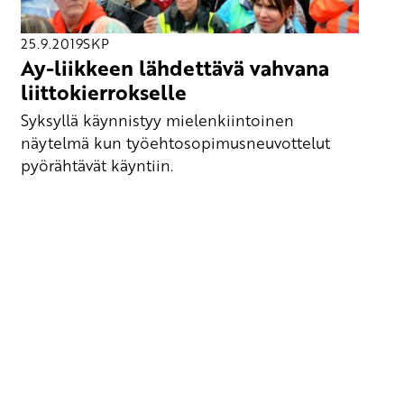
25.9.2019
SKP
Ay-liikkeen lähdettävä vahvana
liittokierrokselle
Syksyllä käynnistyy mielenkiintoinen
näytelmä kun työehtosopimusneuvottelut
pyörähtävät käyntiin.