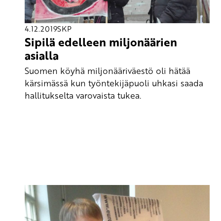
4.12.2019
SKP
Sipilä edelleen miljonäärien
asialla
Suomen köyhä miljonääriväestö oli hätää
kärsimässä kun työntekijäpuoli uhkasi saada
hallitukselta varovaista tukea.