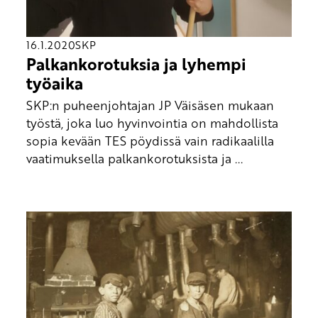
16.1.2020
SKP
Palkankorotuksia ja lyhempi
työaika
SKP:n puheenjohtajan JP Väisäsen mukaan
työstä, joka luo hyvinvointia on mahdollista
sopia kevään TES pöydissä vain radikaalilla
vaatimuksella palkankorotuksista ja ...