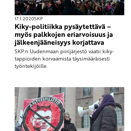
17.1.2020
SKP
Kiky-politiikka pysäytettävä –
myös palkkojen eriarvoisuus ja
jälkeenjääneisyys korjattava
SKP:n Uudenmaan piirijärjestö vaatii kiky-
tappioiden korvaamista täysimääräisesti
työntekijöille.