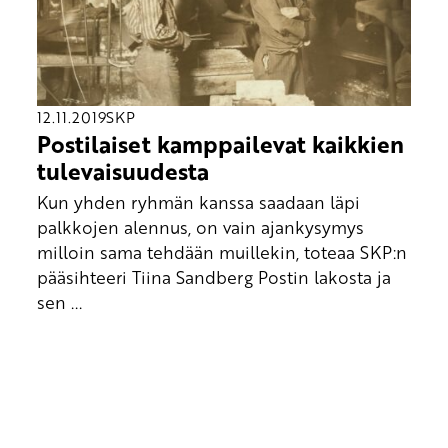
12.11.2019
SKP
Postilaiset kamppailevat kaikkien
tulevaisuudesta
Kun yhden ryhmän kanssa saadaan läpi
palkkojen alennus, on vain ajankysymys
milloin sama tehdään muillekin, toteaa SKP:n
pääsihteeri Tiina Sandberg Postin lakosta ja
sen ...