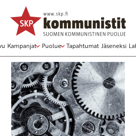
Avainsana
TES-neuvottelut
vu
Kampanjat
Puolue
Tapahtumat
Jäseneksi
La