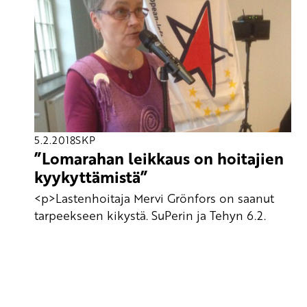
5.2.2018
SKP
”Lomarahan leikkaus on hoitajien
kyykyttämistä”
<p>Lastenhoitaja Mervi Grönfors on saanut
tarpeekseen kikystä. SuPerin ja Tehyn 6.2.