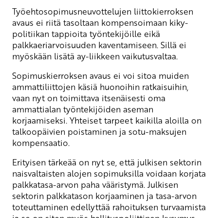
Työehtosopimusneuvottelujen liittokierroksen
avaus ei riitä tasoltaan kompensoimaan kiky-
politiikan tappioita työntekijöille eikä
palkkaeriarvoisuuden kaventamiseen. Sillä ei
myöskään lisätä ay-liikkeen vaikutusvaltaa.
Sopimuskierroksen avaus ei voi sitoa muiden
ammattiliittojen käsiä huonoihin ratkaisuihin,
vaan nyt on toimittava itsenäisesti oma
ammattialan työntekijöiden aseman
korjaamiseksi. Yhteiset tarpeet kaikilla aloilla on
talkoopäivien poistaminen ja sotu-maksujen
kompensaatio.
Erityisen tärkeää on nyt se, että julkisen sektorin
naisvaltaisten alojen sopimuksilla voidaan korjata
palkkatasa-arvon paha vääristymä. Julkisen
sektorin palkkatason korjaaminen ja tasa-arvon
toteuttaminen edellyttää rahoituksen turvaamista
ja se on siten myös hallituspoliittinen kysymys.