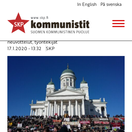
In English
På svenska
Kiky-politiikka pysäytettävä – myös palkkojen
eriarvoisuus ja jälkeenjääneisyys korjattava
Kannanotot
Avainsanat:
kiky
,
pääomatulot
,
talkoot
,
TES-
neuvottelut
,
työntekijät
17.1.2020 - 13:32
SKP