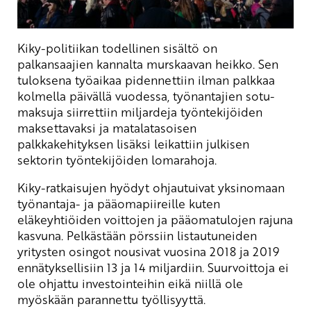
Kiky-politiikan todellinen sisältö on
palkansaajien kannalta murskaavan heikko. Sen
tuloksena työaikaa pidennettiin ilman palkkaa
kolmella päivällä vuodessa, työnantajien sotu-
maksuja siirrettiin miljardeja työntekijöiden
maksettavaksi ja matalatasoisen
palkkakehityksen lisäksi leikattiin julkisen
sektorin työntekijöiden lomarahoja.
Kiky-ratkaisujen hyödyt ohjautuivat yksinomaan
työnantaja- ja pääomapiireille kuten
eläkeyhtiöiden voittojen ja pääomatulojen rajuna
kasvuna. Pelkästään pörssiin listautuneiden
yritysten osingot nousivat vuosina 2018 ja 2019
ennätyksellisiin 13 ja 14 miljardiin. Suurvoittoja ei
ole ohjattu investointeihin eikä niillä ole
myöskään parannettu työllisyyttä.