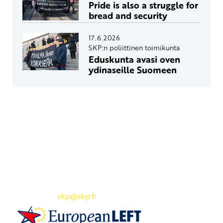
Pride is also a struggle for
bread and security
17.6.2026
SKP:n poliittinen toimikunta
Eduskunta avasi oven
ydinaseille Suomeen
Yhteystiedot
SKP:n toimisto
Osoite: Viljatie 4 B 3. kerros, 00700 Helsinki
Puh: 045 7834 1346
Sähköposti:
skp
@skp.fi