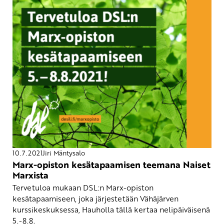
10.7.2021
Jiri Mäntysalo
Marx-opiston kesätapaamisen teemana Naiset
Marxista
Tervetuloa mukaan DSL:n Marx-opiston
kesätapaamiseen, joka järjestetään Vähäjärven
kurssikeskuksessa, Hauholla tällä kertaa nelipäiväisenä
5.-8.8.