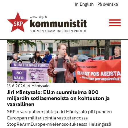
In English
På svenska
Jiri Mäntysalo
15.6.2026
Jiri Mäntysalo
Jiri Mäntysalo: EU:n suunnitelma 800
miljardin sotilasmenoista on kohtuuton ja
vaarallinen
SKP:n varapuheenjohtaja Jiri Mäntysalo piti puheen
Euroopan militarisointia vastustaneessa
StopReArmEurope-mielenosoituksessa Helsingissä