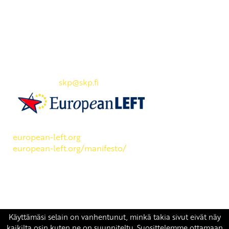
Yhteystiedot
SKP:n toimisto
Osoite: Viljatie 4 B 3. kerros, 00700 Helsinki
Puh: 045 7834 1346
Sähköposti:
skp
@skp.fi
SKP on Euroopan Vasemmistopuolueen jäsen.
european-left.org
european-left.org/manifesto/