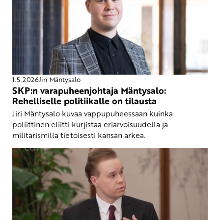
1.5.2026
Jiri Mäntysalo
SKP:n varapuheenjohtaja Mäntysalo:
Rehelliselle politiikalle on tilausta
Jiri Mäntysalo kuvaa vappupuheessaan kuinka
poliittinen eliitti kurjistaa eriarvoisuudella ja
militarismilla tietoisesti kansan arkea.