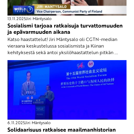
13.11.2025
Jiri Mäntysalo
Sosialismi tarjoaa ratkaisuja turvattomuuden
ja epävarmuuden aikana
Katso haastattelut! Jiri Mäntysalo oli CGTN-median
vieraana keskustelussa sosialismista ja Kiinan
kehityksestä sekä antoi yksilöhaastattelun pitkän ...
6.11.2025
Jiri Mäntysalo
Solidaarisuus ratkaisee maailmanhistorian