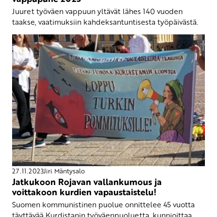
Juuret työväen vappuun yltävät lähes 140 vuoden
taakse, vaatimuksiin kahdeksantuntisesta työpäivästä.
27.11.2023
Jiri Mäntysalo
Jatkukoon Rojavan vallankumous ja
voittakoon kurdien vapaustaistelu!
Suomen kommunistinen puolue onnittelee 45 vuotta
täyttävää Kurdistanin työväenpuoluetta, kunnioittaa