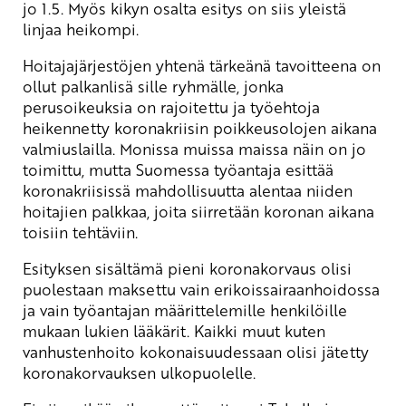
jo 1.5. Myös kikyn osalta esitys on siis yleistä
linjaa heikompi.
Hoitajajärjestöjen yhtenä tärkeänä tavoitteena on
ollut palkanlisä sille ryhmälle, jonka
perusoikeuksia on rajoitettu ja työehtoja
heikennetty koronakriisin poikkeusolojen aikana
valmiuslailla. Monissa muissa maissa näin on jo
toimittu, mutta Suomessa työantaja esittää
koronakriisissä mahdollisuutta alentaa niiden
hoitajien palkkaa, joita siirretään koronan aikana
toisiin tehtäviin.
Esityksen sisältämä pieni koronakorvaus olisi
puolestaan maksettu vain erikoissairaanhoidossa
ja vain työantajan määrittelemille henkilöille
mukaan lukien lääkärit. Kaikki muut kuten
vanhustenhoito kokonaisuudessaan olisi jätetty
koronakorvauksen ulkopuolelle.