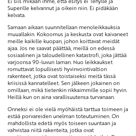
Ei siis mikään ihme, että esitys ei Tehylle ja
Superille kelvannut ja oikein niin. Ei pidäkään
kelvata.
Samaan aikaan suunnitellaan menoleikkauksia
muuallakin. Kokoomus ja keskusta ovat kaivaneet
meille kaikille kuopan, johon koittavat meidät
ajaa. Jos ne saavat päättää, meillä on edessä
sosiaalinen ja taloudellinen katastrofi, joka jättää
varjoonsa 90-luvun laman. Nuo leikkaukset
romuttavat lopullisesti hyvinvointivaltion
rakenteet, jotka ovat toistaiseksi meitä tässä
kriisissä kannatelleet. Sen jälkeen jokainen on
omillaan, mikä tietenkin rikkaimmille sopii hyvin.
Heillä kun on aina varallisuutensa turvanaan.
Onneksi ei ole vielä myöhäistä tarttua toimeen ja
estää porvareiden unelman toteutuminen. On
mahdollista edetä myös toiseen suuntaan ja
vahvistaa niitä rakenteita, jotka ovat