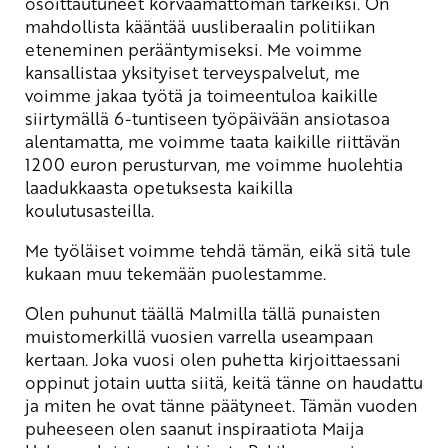
osoittautuneet korvaamattoman tärkeiksi. On
mahdollista kääntää uusliberaalin politiikan
eteneminen perääntymiseksi. Me voimme
kansallistaa yksityiset terveyspalvelut, me
voimme jakaa työtä ja toimeentuloa kaikille
siirtymällä 6-tuntiseen työpäivään ansiotasoa
alentamatta, me voimme taata kaikille riittävän
1200 euron perusturvan, me voimme huolehtia
laadukkaasta opetuksesta kaikilla
koulutusasteilla.
Me työläiset voimme tehdä tämän, eikä sitä tule
kukaan muu tekemään puolestamme.
Olen puhunut täällä Malmilla tällä punaisten
muistomerkillä vuosien varrella useampaan
kertaan. Joka vuosi olen puhetta kirjoittaessani
oppinut jotain uutta siitä, keitä tänne on haudattu
ja miten he ovat tänne päätyneet. Tämän vuoden
puheeseen olen saanut inspiraatiota Maija