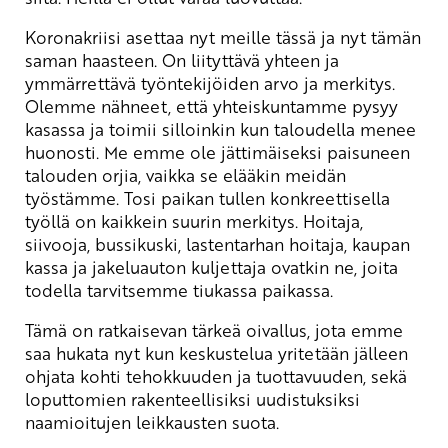
Koronakriisi asettaa nyt meille tässä ja nyt tämän
saman haasteen. On liityttävä yhteen ja
ymmärrettävä työntekijöiden arvo ja merkitys.
Olemme nähneet, että yhteiskuntamme pysyy
kasassa ja toimii silloinkin kun taloudella menee
huonosti. Me emme ole jättimäiseksi paisuneen
talouden orjia, vaikka se elääkin meidän
työstämme. Tosi paikan tullen konkreettisella
työllä on kaikkein suurin merkitys. Hoitaja,
siivooja, bussikuski, lastentarhan hoitaja, kaupan
kassa ja jakeluauton kuljettaja ovatkin ne, joita
todella tarvitsemme tiukassa paikassa.
Tämä on ratkaisevan tärkeä oivallus, jota emme
saa hukata nyt kun keskustelua yritetään jälleen
ohjata kohti tehokkuuden ja tuottavuuden, sekä
loputtomien rakenteellisiksi uudistuksiksi
naamioitujen leikkausten suota.