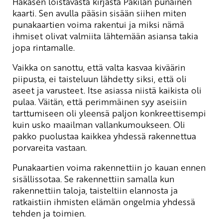
Hakasen loistavasta kirjasta Pakilan punainen
kaarti. Sen avulla pääsin sisään siihen miten
punakaartien voima rakentui ja miksi nämä
ihmiset olivat valmiita lähtemään asiansa takia
jopa rintamalle.
Vaikka on sanottu, että valta kasvaa kiväärin
piipusta, ei taisteluun lähdetty siksi, että oli
aseet ja varusteet. Itse asiassa niistä kaikista oli
pulaa. Väitän, että perimmäinen syy aseisiin
tarttumiseen oli yleensä paljon konkreettisempi
kuin usko maailman vallankumoukseen. Oli
pakko puolustaa kaikkea yhdessä rakennettua
porvareita vastaan.
Punakaartien voima rakennettiin jo kauan ennen
sisällissotaa. Se rakennettiin samalla kun
rakennettiin taloja, taisteltiin elannosta ja
ratkaistiin ihmisten elämän ongelmia yhdessä
tehden ja toimien.