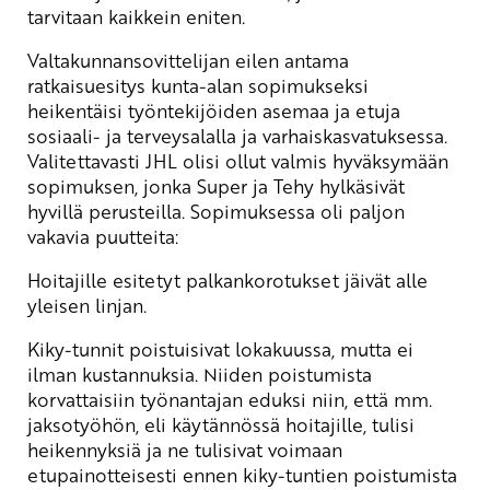
tarvitaan kaikkein eniten.
Valtakunnansovittelijan eilen antama
ratkaisuesitys kunta-alan sopimukseksi
heikentäisi työntekijöiden asemaa ja etuja
sosiaali- ja terveysalalla ja varhaiskasvatuksessa.
Valitettavasti JHL olisi ollut valmis hyväksymään
sopimuksen, jonka Super ja Tehy hylkäsivät
hyvillä perusteilla. Sopimuksessa oli paljon
vakavia puutteita:
Hoitajille esitetyt palkankorotukset jäivät alle
yleisen linjan.
Kiky-tunnit poistuisivat lokakuussa, mutta ei
ilman kustannuksia. Niiden poistumista
korvattaisiin työnantajan eduksi niin, että mm.
jaksotyöhön, eli käytännössä hoitajille, tulisi
heikennyksiä ja ne tulisivat voimaan
etupainotteisesti ennen kiky-tuntien poistumista