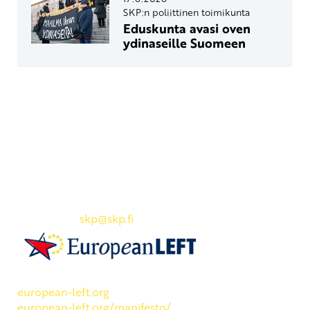
SKP:n poliittinen toimikunta
Eduskunta avasi oven
ydinaseille Suomeen
Yhteystiedot
SKP:n toimisto
Osoite: Viljatie 4 B 3. kerros, 00700 Helsinki
Puh: 045 7834 1346
Sähköposti:
skp
@skp.fi
SKP on Euroopan Vasemmistopuolueen jäsen.
european-left.org
european-left.org/manifesto/