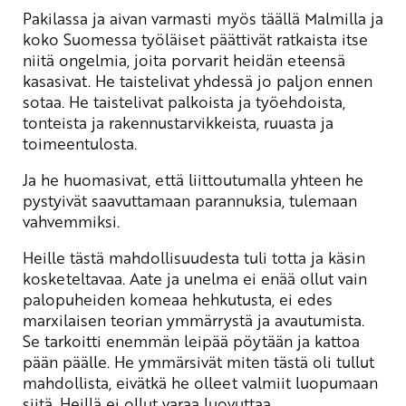
Pakilassa ja aivan varmasti myös täällä Malmilla ja
koko Suomessa työläiset päättivät ratkaista itse
niitä ongelmia, joita porvarit heidän eteensä
kasasivat. He taistelivat yhdessä jo paljon ennen
sotaa. He taistelivat palkoista ja työehdoista,
tonteista ja rakennustarvikkeista, ruuasta ja
toimeentulosta.
Ja he huomasivat, että liittoutumalla yhteen he
pystyivät saavuttamaan parannuksia, tulemaan
vahvemmiksi.
Heille tästä mahdollisuudesta tuli totta ja käsin
kosketeltavaa. Aate ja unelma ei enää ollut vain
palopuheiden komeaa hehkutusta, ei edes
marxilaisen teorian ymmärrystä ja avautumista.
Se tarkoitti enemmän leipää pöytään ja kattoa
pään päälle. He ymmärsivät miten tästä oli tullut
mahdollista, eivätkä he olleet valmiit luopumaan
siitä. Heillä ei ollut varaa luovuttaa.