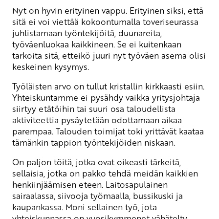
Nyt on hyvin erityinen vappu. Erityinen siksi, että
sitä ei voi viettää kokoontumalla toveriseurassa
juhlistamaan työntekijöitä, duunareita,
työväenluokaa kaikkineen. Se ei kuitenkaan
tarkoita sitä, etteikö juuri nyt työväen asema olisi
keskeinen kysymys.
Työläisten arvo on tullut kristallin kirkkaasti esiin.
Yhteiskuntamme ei pysähdy vaikka yritysjohtaja
siirtyy etätöihin tai suuri osa taloudellista
aktiviteettia pysäytetään odottamaan aikaa
parempaa. Talouden toimijat toki yrittävät kaataa
tämänkin tappion työntekijöiden niskaan.
On paljon töitä, jotka ovat oikeasti tärkeitä,
sellaisia, jotka on pakko tehdä meidän kaikkien
henkiinjäämisen eteen. Laitosapulainen
sairaalassa, siivooja työmaalla, bussikuski ja
kaupankassa. Moni sellainen työ, jota
yhteiskunnassa on vuosikymmenet vähätelty