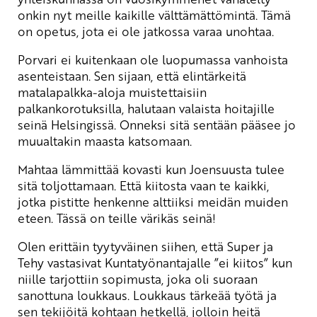
onkin nyt meille kaikille välttämättömintä. Tämä
on opetus, jota ei ole jatkossa varaa unohtaa.
Porvari ei kuitenkaan ole luopumassa vanhoista
asenteistaan. Sen sijaan, että elintärkeitä
matalapalkka-aloja muistettaisiin
palkankorotuksilla, halutaan valaista hoitajille
seinä Helsingissä. Onneksi sitä sentään pääsee jo
muualtakin maasta katsomaan.
Mahtaa lämmittää kovasti kun Joensuusta tulee
sitä toljottamaan. Että kiitosta vaan te kaikki,
jotka pistitte henkenne alttiiksi meidän muiden
eteen. Tässä on teille värikäs seinä!
Olen erittäin tyytyväinen siihen, että Super ja
Tehy vastasivat Kuntatyönantajalle ”ei kiitos” kun
niille tarjottiin sopimusta, joka oli suoraan
sanottuna loukkaus. Loukkaus tärkeää työtä ja
sen tekijöitä kohtaan hetkellä, jolloin heitä