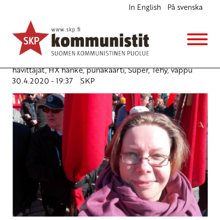
In English
På svenska
SKP:n pääsihteerin Tiina Sandbergin vappupuhe –
Me voimme ja meidän täytyy
Ajankohtaista
Avainsanat:
1200 perusturva
,
6-tunnin työaika
,
hävittäjät
,
HX hanke
,
punakaarti
,
Super
,
Tehy
,
vappu
30.4.2020 - 19:37
SKP