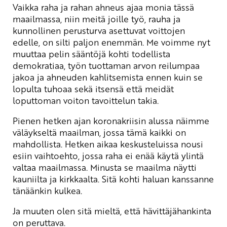
Vaikka raha ja rahan ahneus ajaa monia tässä
maailmassa, niin meitä joille työ, rauha ja
kunnollinen perusturva asettuvat voittojen
edelle, on silti paljon enemmän. Me voimme nyt
muuttaa pelin sääntöjä kohti todellista
demokratiaa, työn tuottaman arvon reilumpaa
jakoa ja ahneuden kahlitsemista ennen kuin se
lopulta tuhoaa sekä itsensä että meidät
loputtoman voiton tavoittelun takia.
Pienen hetken ajan koronakriisin alussa näimme
väläykseltä maailman, jossa tämä kaikki on
mahdollista. Hetken aikaa keskusteluissa nousi
esiin vaihtoehto, jossa raha ei enää käytä ylintä
valtaa maailmassa. Minusta se maailma näytti
kauniilta ja kirkkaalta. Sitä kohti haluan kanssanne
tänäänkin kulkea.
Ja muuten olen sitä mieltä, että hävittäjähankinta
on peruttava.