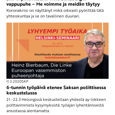
vappupuhe – Me voimme ja meidän täytyy
Koronakriisi on näyttänyt mikä oikeasti pyörittää tätä
yhteiskuntaa ja se on tavallinen duunari.
11.3.2020
SKP
6-tunnin työpäivä etenee Saksan poliittisessa
keskustelussa
21.-22.3 Helsingissä keskustellaan yhdestä ay-liikkeen
polttavimmista kysymyksistä: työajan lyhentämisestä
ansiotasoa alentamatta.