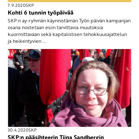
7.9.2020
SKP
Kohti 6 tunnin työpäivää
SKP:n ay-ryhmän käynnistämän Työn päivän kampanjan
osana nostetaan esiin tarvittavia muutoksia
kuormittavaan sekä kapitalistisen tehokkuusajattelun
ja heikentyvien ...
30.4.2020
SKP
SKP:n pääsihteerin Tiina Sandbergin