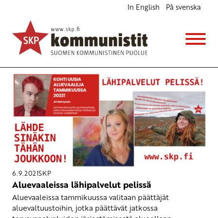
In English
På svenska
Avainsana
6-tunnin työaika
6.9.2021
SKP
Aluevaaleissa lähipalvelut pelissä
Aluevaaleissa tammikuussa valitaan päättäjät
aluevaltuustoihin, jotka päättävät jatkossa