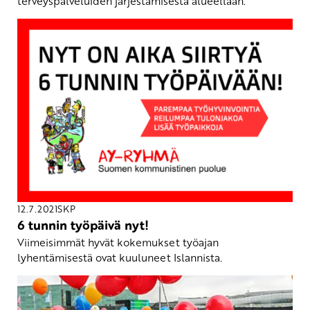
terveyspalveluiden järjestämisestä alueellaan.
12.7.2021
SKP
6 tunnin työpäivä nyt!
Viimeisimmät hyvät kokemukset työajan
lyhentämisestä ovat kuuluneet Islannista.