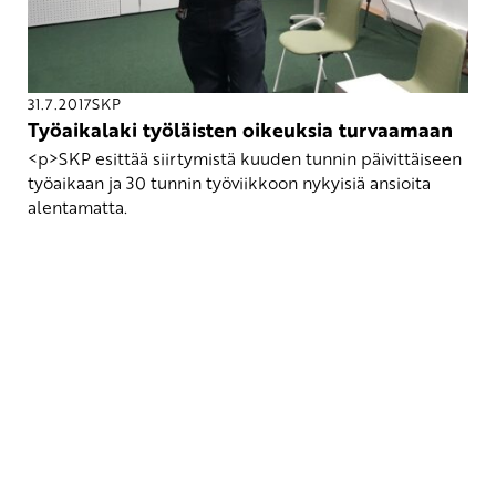
31.7.2017
SKP
Työaikalaki työläisten oikeuksia turvaamaan
<p>SKP esittää siirtymistä kuuden tunnin päivittäiseen
työaikaan ja 30 tunnin työviikkoon nykyisiä ansioita
alentamatta.
Yhteystiedot
SKP:n toimisto
Osoite: Viljatie 4 B 3. kerros, 00700 Helsinki
Puh: 045 7834 1346