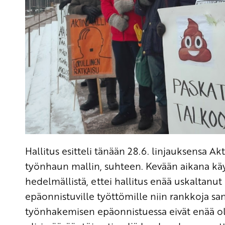
Hallitus esitteli tänään 28.6. linjauksensa Akt
työnhaun mallin, suhteen. Kevään aikana käyt
hedelmällistä, ettei hallitus enää uskaltanut
epäonnistuville työttömille niin rankkoja san
työnhakemisen epäonnistuessa eivät enää olis