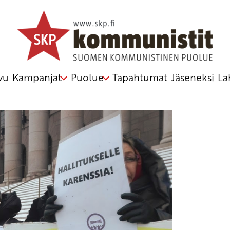
 määrää
ntulo
,
työaikalaki
,
työttömyysturva
,
vu
Kampanjat
Puolue
Tapahtumat
Jäseneksi
La