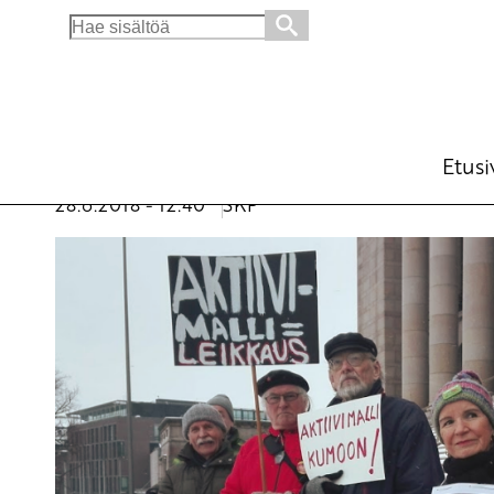
Search
for:
Työttömien aktivointi ei lisää työpaikkojen
Ajankohtaista
Avainsanat:
6-tunnin työaika
,
aktiivimalli
,
toimee
Etusi
työvoimapolitiikka
28.6.2018 - 12:40
SKP