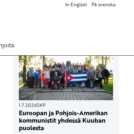
In English
På svenska
UUSIMMAT ARTIKKELIT
hjoita
1.7.2026
SKP
Euroopan ja Pohjois-Amerikan
kommunistit yhdessä Kuuban
puolesta