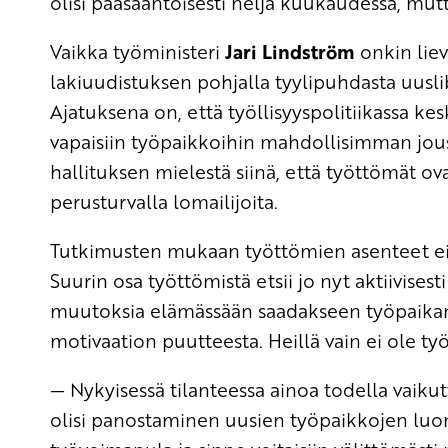
olisi pääsääntöisesti neljä kuukaudessa, mutt
Vaikka työministeri
Jari Lindström
onkin lie
lakiuudistuksen pohjalla tyylipuhdasta uusl
Ajatuksena on, että työllisyyspolitiikassa k
vapaisiin työpaikkoihin mahdollisimman jous
hallituksen mielestä siinä, että työttömät ov
perusturvalla lomailijoita.
Tutkimusten mukaan työttömien asenteet eivä
Suurin osa työttömistä etsii jo nyt aktiivises
muutoksia elämässään saadakseen työpaikan.
motivaation puutteesta. Heillä vain ei ole t
— Nykyisessä tilanteessa ainoa todella vaikut
olisi panostaminen uusien työpaikkojen luomi