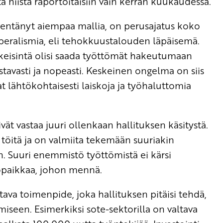
a niistä raportoitaisiin vain kerran kuukaudessa.
ventänyt aiempaa mallia, on perusajatus koko
iberalismia, eli tehokkuustalouden läpäisemä.
eskeisintä olisi saada työttömät hakeutumaan
tavasti ja nopeasti. Keskeinen ongelma on siis
at lähtökohtaisesti laiskoja ja työhaluttomia
t vastaa juuri ollenkaan hallituksen käsitystä.
ti töitä ja on valmiita tekemään suuriakin
 Suuri enemmistö työttömistä ei kärsi
yöpaikkaa, johon mennä.
tava toimenpide, joka hallituksen pitäisi tehdä,
seen. Esimerkiksi sote-sektorilla on valtava