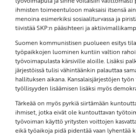
työvoimapula ja sinne voitaisiin välittömästi
ihmisten toimeentuloon maksaisi itsensä ain
menoina esimerkiksi sosiaaliturvassa ja piri
tiivistää SKP:n pääsihteeri ja aktiivimallika
Suomen kommunistisen puolueen esitys tilan
työpaikkojen luominen kuntiin valtion rahoitu
työvoimapulasta kärsiville aloille. Lisäksi p
järjestöissä tulisi vähintäänkin palauttaa samal
hallituksen aikana. Kansalaisjärjestöjen ty
työllisyyden lisäämisen lisäksi myös demokra
Tärkeää on myös pyrkiä siirtämään kuntoutta
ihmiset, jotka eivät ole kuntouttavan työto
työvoiman käyttö yritysten voittojen kasvatta
eikä työaikoja pidä pidentää vaan lyhentää ko