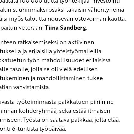
 palkata 100 000 uutta työntekijää. Investointi
akin suurimmaksi osaksi takaisin vähentyneinä
stäisi myös taloutta nousevan ostovoiman kautta,
mppailun veteraani
Tiina Sandberg
.
teen ratkaisemiseksi on aktiivinen
ksella ja erilaisilla yhteistyömalleilla
alkkatuetun työn mahdollisuudet erilaisissa
le tasolle, jolla se oli vielä edellisen
ön tukeminen ja mahdollistaminen tukee
tian vahvistamista.
vasta työtoiminnasta palkkatuen piiriin ne
iminnan kohderyhmää, sekä estää ilmaisen
miseen. Työstä on saatava palkkaa, jolla elää,
hti 6-tuntista työpäivää.