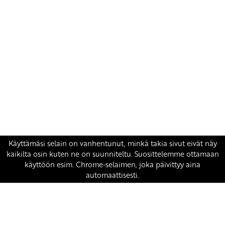
Yhteystiedot
SKP:n toimisto
Osoite: Viljatie 4 B 3. kerros, 00700 Helsinki
Puh: 045 7834 1346
Sähköposti:
skp
@skp.fi
SKP on Euroopan Vasemmistopuolueen jäsen.
european-left.org
european-left.org/manifesto/