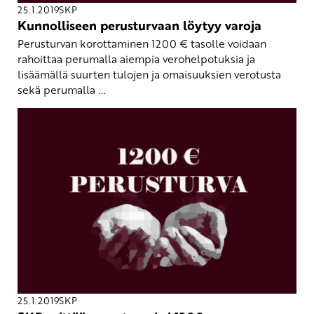
25.1.2019
SKP
Kunnolliseen perusturvaan löytyy varoja
Perusturvan korottaminen 1200 € tasolle voidaan
rahoittaa perumalla aiempia verohelpotuksia ja
lisäämällä suurten tulojen ja omaisuuksien verotusta
sekä perumalla ...
25.1.2019
SKP