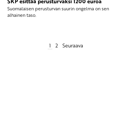
SKP esittää perusturvaksi 1200 euroa
Suomalaisen perusturvan suurin ongelma on sen
alhainen taso.
Artikkelien
1
2
Seuraava
sivutus