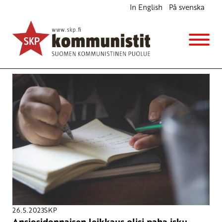
In English
På svenska
Avainsana
toimeentulo
26.5.2023
SKP
Ansiosidonnaisen leikkaus olisi paha isku