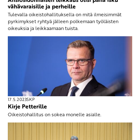
vähävaraisille ja perheille
Tulevalla oikeistohallituksella on mitä ilmeisimmät
pyrkimykset ryhtyä jälleen polkemaan työläisten
oikeuksia ja leikkaamaan tuista.
17.5.2023
SKP
Kirje Petterille
Oikeistohallitus on sokea monelle asialle.