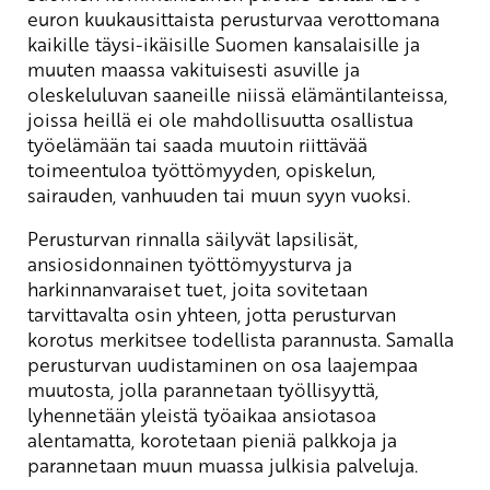
euron kuukausittaista perusturvaa verottomana
kaikille täysi-ikäisille Suomen kansalaisille ja
muuten maassa vakituisesti asuville ja
oleskeluluvan saaneille niissä elämäntilanteissa,
joissa heillä ei ole mahdollisuutta osallistua
työelämään tai saada muutoin riittävää
toimeentuloa työttömyyden, opiskelun,
sairauden, vanhuuden tai muun syyn vuoksi.
Perusturvan rinnalla säilyvät lapsilisät,
ansiosidonnainen työttömyysturva ja
harkinnanvaraiset tuet, joita sovitetaan
tarvittavalta osin yhteen, jotta perusturvan
korotus merkitsee todellista parannusta. Samalla
perusturvan uudistaminen on osa laajempaa
muutosta, jolla parannetaan työllisyyttä,
lyhennetään yleistä työaikaa ansiotasoa
alentamatta, korotetaan pieniä palkkoja ja
parannetaan muun muassa julkisia palveluja.