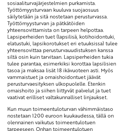
sosiaaliturvajärjestelmien purkamista.
Työttömyysturvaan kuuluva suojaosuus
säilytetään ja sitä nostetaan perusturvassa.
Työttömyysturvan ja pätkätöiden
yhteensovittamista on tarpeen helpottaa.
Lapsiperheiden tuet (lapsilisä, kotihoidontuki,
elatustuki, lapsikorotukset eri etuuksissa) tulee
yhteensovittaa perusturvauudistuksen kanssa
siltä osin kuin tarvitaan. Lapsiperheiden tukia
tulee parantaa, esimerkiksi korottaa lapsilisien
tasoa ja maksaa lisät 18 ikävuoteen asti. Myös
vammaistuet ja omaishoidontuet jäävät
perusturvaesityksen ulkopuolelle. Etenkin
omaishoito ja siihen liittyvät palvelut ja tuet
vaativat erilliset valtakunnalliset linjaukset.
Kun muun toimeentuloturvan vähimmäistaso
nostetaan 1200 euroon kuukaudessa, tällä on
olennainen vaikutus toimeentulotuen
tarpeeseen. Onhan toimeentulotuen