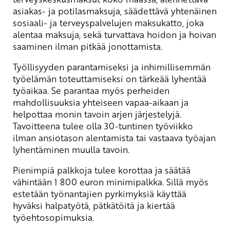
asiakas- ja potilasmaksuja, säädettävä yhtenäinen
sosiaali- ja terveyspalvelujen maksukatto, joka
alentaa maksuja, sekä turvattava hoidon ja hoivan
saaminen ilman pitkää jonottamista.
Työllisyyden parantamiseksi ja inhimillisemmän
työelämän toteuttamiseksi on tärkeää lyhentää
työaikaa. Se parantaa myös perheiden
mahdollisuuksia yhteiseen vapaa-aikaan ja
helpottaa monin tavoin arjen järjestelyjä.
Tavoitteena tulee olla 30-tuntinen työviikko
ilman ansiotason alentamista tai vastaava työajan
lyhentäminen muulla tavoin.
Pienimpiä palkkoja tulee korottaa ja säätää
vähintään 1 800 euron minimipalkka. Sillä myös
estetään työnantajien pyrkimyksiä käyttää
hyväksi halpatyötä, pätkätöitä ja kiertää
työehtosopimuksia.