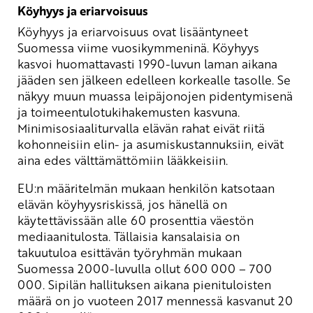
Köyhyys ja eriarvoisuus
Köyhyys ja eriarvoisuus ovat lisääntyneet
Suomessa viime vuosikymmeninä. Köyhyys
kasvoi huomattavasti 1990-luvun laman aikana
jääden sen jälkeen edelleen korkealle tasolle. Se
näkyy muun muassa leipäjonojen pidentymisenä
ja toimeentulotukihakemusten kasvuna.
Minimisosiaaliturvalla elävän rahat eivät riitä
kohonneisiin elin- ja asumiskustannuksiin, eivät
aina edes välttämättömiin lääkkeisiin.
EU:n määritelmän mukaan henkilön katsotaan
elävän köyhyysriskissä, jos hänellä on
käytettävissään alle 60 prosenttia väestön
mediaanitulosta. Tällaisia kansalaisia on
takuutuloa esittävän työryhmän mukaan
Suomessa 2000-luvulla ollut 600 000 – 700
000. Sipilän hallituksen aikana pienituloisten
määrä on jo vuoteen 2017 mennessä kasvanut 20