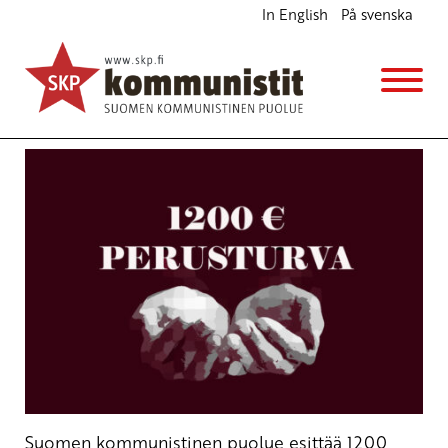
In English
På svenska
SKP esittää perusturvaksi 1200 euroa
Ajankohtaista
Vaaliohjelmat
Avainsanat:
ihmisarvo
,
perusturva
,
toimeentulo
25.1.2019 - 11:45
SKP
Suomen kommunistinen puolue esittää 1200