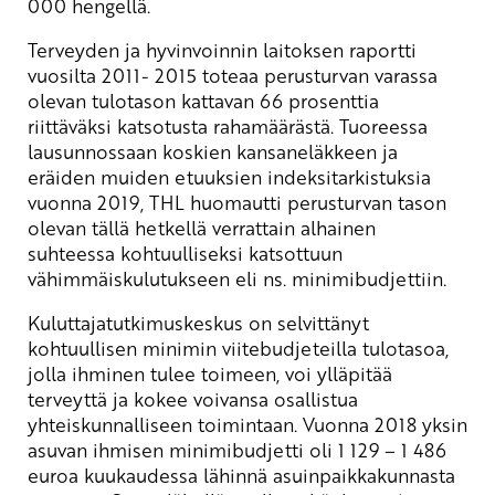
000 hengellä.
Terveyden ja hyvinvoinnin laitoksen raportti
vuosilta 2011- 2015 toteaa perusturvan varassa
olevan tulotason kattavan 66 prosenttia
riittäväksi katsotusta rahamäärästä. Tuoreessa
lausunnossaan koskien kansaneläkkeen ja
eräiden muiden etuuksien indeksitarkistuksia
vuonna 2019, THL huomautti perusturvan tason
olevan tällä hetkellä verrattain alhainen
suhteessa kohtuulliseksi katsottuun
vähimmäiskulutukseen eli ns. minimibudjettiin.
Kuluttajatutkimuskeskus on selvittänyt
kohtuullisen minimin viitebudjeteilla tulotasoa,
jolla ihminen tulee toimeen, voi ylläpitää
terveyttä ja kokee voivansa osallistua
yhteiskunnalliseen toimintaan. Vuonna 2018 yksin
asuvan ihmisen minimibudjetti oli 1 129 – 1 486
euroa kuukaudessa lähinnä asuinpaikkakunnasta