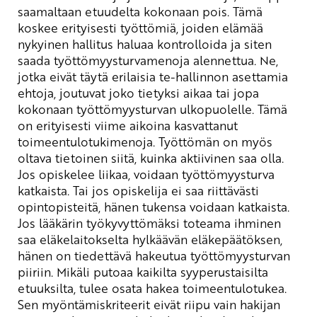
saamaltaan etuudelta kokonaan pois. Tämä
koskee erityisesti työttömiä, joiden elämää
nykyinen hallitus haluaa kontrolloida ja siten
saada työttömyysturvamenoja alennettua. Ne,
jotka eivät täytä erilaisia te-hallinnon asettamia
ehtoja, joutuvat joko tietyksi aikaa tai jopa
kokonaan työttömyysturvan ulkopuolelle. Tämä
on erityisesti viime aikoina kasvattanut
toimeentulotukimenoja. Työttömän on myös
oltava tietoinen siitä, kuinka aktiivinen saa olla.
Jos opiskelee liikaa, voidaan työttömyysturva
katkaista. Tai jos opiskelija ei saa riittävästi
opintopisteitä, hänen tukensa voidaan katkaista.
Jos lääkärin työkyvyttömäksi toteama ihminen
saa eläkelaitokselta hylkäävän eläkepäätöksen,
hänen on tiedettävä hakeutua työttömyysturvan
piiriin. Mikäli putoaa kaikilta syyperustaisilta
etuuksilta, tulee osata hakea toimeentulotukea.
Sen myöntämiskriteerit eivät riipu vain hakijan