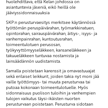
huolehdittava, että Kelan johdossa on
asiantuntevia jäseniä, eikö heillä ole
jääviyssidonnaisuuksia
SKP:n perusturvaesitys merkitsee käytännössä
työttömän peruspäivärahan, työmarkkinatuen,
opintorahan, sairauspäivärahan, äitiys-, isyys- ja
vanhempainrahan, kuntoutusrahan,
toimeentulotuen perusosan,
työkyvyttömyyseläkkeen, kansaneläkkeen ja
takuueläkkeen tuntuvaa nostamista ja
lainsäädännön uudistamista.
Samalla poistetaan karenssit ja omavastuuajat
sekä erilaiset leikkurit, joiden takia nyt moni jää
vaille työttömyys- tai muuta perusturvaa tai
putoaa kokonaan toimeentulotuelle. Myös
sidonnaisuus puolison tuloihin ja vanhempien
tulojen vaikutus täysi-ikäisten nuorten
perusturvaan poistetaan. Perusturva sidotaan