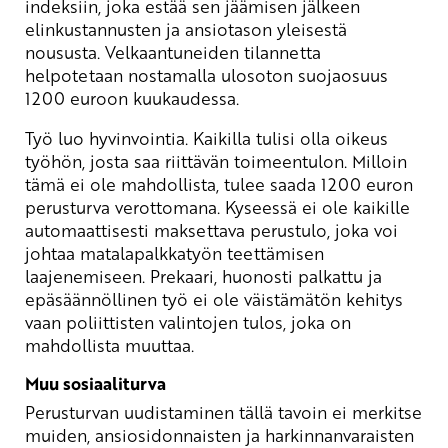
indeksiin, joka estää sen jäämisen jälkeen
elinkustannusten ja ansiotason yleisestä
noususta. Velkaantuneiden tilannetta
helpotetaan nostamalla ulosoton suojaosuus
1200 euroon kuukaudessa.
Työ luo hyvinvointia. Kaikilla tulisi olla oikeus
työhön, josta saa riittävän toimeentulon. Milloin
tämä ei ole mahdollista, tulee saada 1200 euron
perusturva verottomana. Kyseessä ei ole kaikille
automaattisesti maksettava perustulo, joka voi
johtaa matalapalkkatyön teettämisen
laajenemiseen. Prekaari, huonosti palkattu ja
epäsäännöllinen työ ei ole väistämätön kehitys
vaan poliittisten valintojen tulos, joka on
mahdollista muuttaa.
Muu sosiaaliturva
Perusturvan uudistaminen tällä tavoin ei merkitse
muiden, ansiosidonnaisten ja harkinnanvaraisten