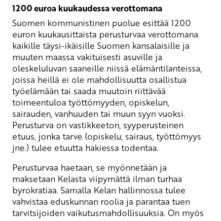
1200 euroa kuukaudessa verottomana
Suomen kommunistinen puolue esittää 1200
euron kuukausittaista perusturvaa verottomana
kaikille täysi-ikäisille Suomen kansalaisille ja
muuten maassa vakituisesti asuville ja
oleskeluluvan saaneille niissä elämäntilanteissa,
joissa heillä ei ole mahdollisuutta osallistua
työelämään tai saada muutoin riittävää
toimeentuloa työttömyyden, opiskelun,
sairauden, vanhuuden tai muun syyn vuoksi.
Perusturva on vastikkeeton, syyperusteinen
etuus, jonka tarve (opiskelu, sairaus, työttömyys
jne.) tulee etuutta hakiessa todentaa.
Perusturvaa haetaan, se myönnetään ja
maksetaan Kelasta viipymättä ilman turhaa
byrokratiaa. Samalla Kelan hallinnossa tulee
vahvistaa eduskunnan roolia ja parantaa tuen
tarvitsijoiden vaikutusmahdollisuuksia. On myös