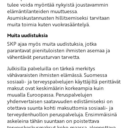
tulee voida myöntää nykyistä joustavammin
elämäntilanteiden muuttuessa.
Asumiskustannusten hillitsemiseksi tarvitaan
muita toimia kuten vuokrasääntelyä.
Muita uudistuksia
SKP ajaa myös muita uudistuksia, jotka
parantavat pienituloisten ihmisten asemaa ja
vähentävät perusturvan tarvetta.
Julkisilla palveluilla on tärkeä merkitys
vähävaraisten ihmisten elämässä. Suomessa
sosiaali- ja terveyspalvelujen käyttäjiltä perittävät
maksut ovat keskimäärin korkeampia kuin
muualla Euroopassa. Peruspalvelujen
yhdenvertaisen saatavuuden edistämiseksi on
otettava suunta kohti maksuttomia sosiaali- ja
terveydenhuollon peruspalveluja. Ensimmäisinä
askeleina tähän suuntaan on poistettava
terveyskeskusmaksut koko maassa, alennettava