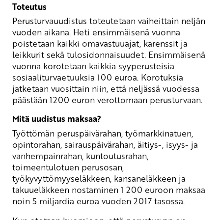
Toteutus
Perusturvauudistus toteutetaan vaiheittain neljän
vuoden aikana. Heti ensimmäisenä vuonna
poistetaan kaikki omavastuuajat, karenssit ja
leikkurit sekä tulosidonnaisuudet. Ensimmäisenä
vuonna korotetaan kaikkia syyperusteisia
sosiaaliturvaetuuksia 100 euroa. Korotuksia
jatketaan vuosittain niin, että neljässä vuodessa
päästään 1200 euron verottomaan perusturvaan.
Mitä uudistus maksaa?
Työttömän peruspäivärahan, työmarkkinatuen,
opintorahan, sairauspäivärahan, äitiys-, isyys- ja
vanhempainrahan, kuntoutusrahan,
toimeentulotuen perusosan,
työkyvyttömyyseläkkeen, kansaneläkkeen ja
takuueläkkeen nostaminen 1 200 euroon maksaa
noin 5 miljardia euroa vuoden 2017 tasossa.