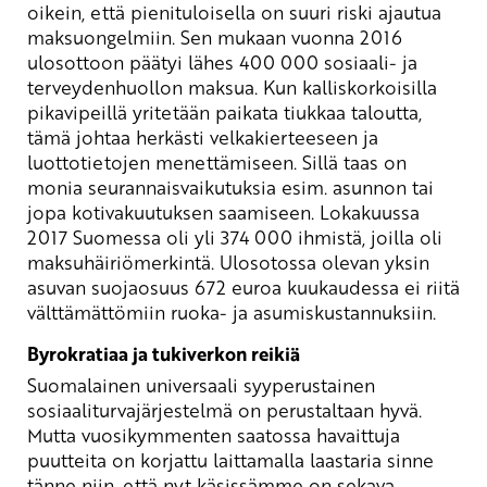
oikein, että pienituloisella on suuri riski ajautua
maksuongelmiin. Sen mukaan vuonna 2016
ulosottoon päätyi lähes 400 000 sosiaali- ja
terveydenhuollon maksua. Kun kalliskorkoisilla
pikavipeillä yritetään paikata tiukkaa taloutta,
tämä johtaa herkästi velkakierteeseen ja
luottotietojen menettämiseen. Sillä taas on
monia seurannaisvaikutuksia esim. asunnon tai
jopa kotivakuutuksen saamiseen. Lokakuussa
2017 Suomessa oli yli 374 000 ihmistä, joilla oli
maksuhäiriömerkintä. Ulosotossa olevan yksin
asuvan suojaosuus 672 euroa kuukaudessa ei riitä
välttämättömiin ruoka- ja asumiskustannuksiin.
Byrokratiaa ja tukiverkon reikiä
Suomalainen universaali syyperustainen
sosiaaliturvajärjestelmä on perustaltaan hyvä.
Mutta vuosikymmenten saatossa havaittuja
puutteita on korjattu laittamalla laastaria sinne
tänne niin, että nyt käsissämme on sekava