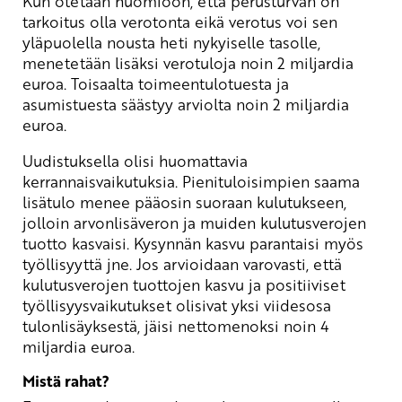
Kun otetaan huomioon, että perusturvan on
tarkoitus olla verotonta eikä verotus voi sen
yläpuolella nousta heti nykyiselle tasolle,
menetetään lisäksi verotuloja noin 2 miljardia
euroa. Toisaalta toimeentulotuesta ja
asumistuesta säästyy arviolta noin 2 miljardia
euroa.
Uudistuksella olisi huomattavia
kerrannaisvaikutuksia. Pienituloisimpien saama
lisätulo menee pääosin suoraan kulutukseen,
jolloin arvonlisäveron ja muiden kulutusverojen
tuotto kasvaisi. Kysynnän kasvu parantaisi myös
työllisyyttä jne. Jos arvioidaan varovasti, että
kulutusverojen tuottojen kasvu ja positiiviset
työllisyysvaikutukset olisivat yksi viidesosa
tulonlisäyksestä, jäisi nettomenoksi noin 4
miljardia euroa.
Mistä rahat?