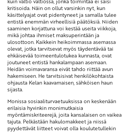
kuin valtio valtiossa, jonka toimintaa ei saisi
kritisoida. Näin on ollut varsinkin nyt, kun
käsittelyajat ovat pidentyneet ja samalla tulee
entistä enemmän virheellisiä päätöksiä. Niiden
saaminen korjattuna voi kestää useita viikkoja,
mikä johtaa ihmiset maksuperintään ja
ulosottoon. Kaikkein heikoimmassa asemassa
olevat, jotka tarvitsevat myös täydentävää tai
ehkäisevää toimeentulotukea kunnasta, ovat
joutuneet entistä hankalampaan asemaan.
Heidän voimavaransa eivät tahdo riittää avun
hakemiseen. He tarvitsisivat henkilökohtaista
ohjausta Kelan kaavamaisen, sähköisen haun
sijasta.
Monissa sosiaaliturvaetuuksissa on keskenään
erilaisia hyvinkin monimutkaisia
myöntämiskriteerejä, joita kansalaisen on vaikea
tajuta. Pelkästään hakulomakkeet ja niissä
pyydettävät liitteet voivat olla koulutetullekin