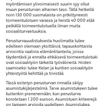
myöntämisen ylivoimaisesti suurin syy ollut
muun perusturvan alhainen taso. Tällä hetkellä
noin 130 000 suomalaista on pitkittyneesti
toimeentulotuen varassa ja heistä 40 000 elää
pelkällä toimeentulotuella ilman muita
sosiaaliturvaetuuksia.
Perusturvauudistuksesta huolimatta tulee
edelleen olemaan yksittäisiä, tapauskohtaista
arviointia vaativia elämäntilanteita, joissa
täydentävä ja ennalta ehkäisevä toimeentulotuki
ovat sosiaalityön tärkeitä työvälineitä. Niiden
saamiseksi tulee Kelan ja kuntien sosiaalityön
yhteistyötä kehittää ja tiivistää.
Tässä esitetyn perusturvan rinnalla säilyy
asumistukijärjestelmä. Tarve asumistukeen tulee
kuitenkin pienenemään, kun perusturva
korotetaan 1 200 euroon. Asumistuen kriteerejä
on tarpeen arvioida uudelleen. Asumistukea