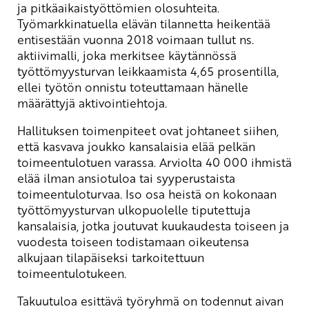
ja pitkäaikaistyöttömien olosuhteita.
Työmarkkinatuella elävän tilannetta heikentää
entisestään vuonna 2018 voimaan tullut ns.
aktiivimalli, joka merkitsee käytännössä
työttömyysturvan leikkaamista 4,65 prosentilla,
ellei työtön onnistu toteuttamaan hänelle
määrättyjä aktivointiehtoja.
Hallituksen toimenpiteet ovat johtaneet siihen,
että kasvava joukko kansalaisia elää pelkän
toimeentulotuen varassa. Arviolta 40 000 ihmistä
elää ilman ansiotuloa tai syyperustaista
toimeentuloturvaa. Iso osa heistä on kokonaan
työttömyysturvan ulkopuolelle tiputettuja
kansalaisia, jotka joutuvat kuukaudesta toiseen ja
vuodesta toiseen todistamaan oikeutensa
alkujaan tilapäiseksi tarkoitettuun
toimeentulotukeen.
Takuutuloa esittävä työryhmä on todennut aivan