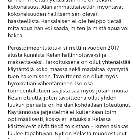
kokonaisuus. Alan ammattilaisetkin myöntävät
kokonaisuuden hallitsemisen olevan
haasteellista. Kansalaisen ei ole helppo tietää,
mitä apua hän voi saada, miten ja mistä apua voi
hakea.
Perustoimeentulotuki siirrettiin vuoden 2017
alusta kunnista Kelan hallinnoitavaksi ja
maksettavaksi. Tarkoituksena on ollut yhtenäistää
käytäntöjä koko maassa sekä madaltaa kynnystä
tuen hakemiseen. Tavoitteena on ollut myös
byrokratian vähentäminen. Iso osa
toimeentulotuen saajista saa myös jotain muuta
Kelan etuutta, joten tavoitteena ollut yhden
luukun periaate on heidän kohdallaan toteutunut.
Käytännössä järjestelmä ei kuitenkaan toimi
optimaalisesti, koska eri etuuksia Kelassa
käsittelevät eivät tiedä toisistaan – kuten asiakas
luulee tapahtuvan. Nyt on Kelasta muodostunut