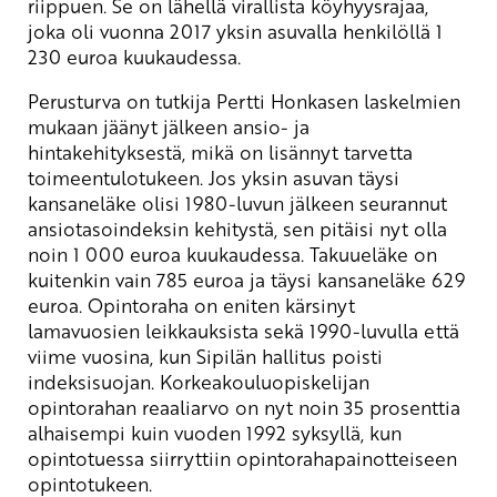
riippuen. Se on lähellä virallista köyhyysrajaa,
joka oli vuonna 2017 yksin asuvalla henkilöllä 1
230 euroa kuukaudessa.
Perusturva on tutkija Pertti Honkasen laskelmien
mukaan jäänyt jälkeen ansio- ja
hintakehityksestä, mikä on lisännyt tarvetta
toimeentulotukeen. Jos yksin asuvan täysi
kansaneläke olisi 1980-luvun jälkeen seurannut
ansiotasoindeksin kehitystä, sen pitäisi nyt olla
noin 1 000 euroa kuukaudessa. Takuueläke on
kuitenkin vain 785 euroa ja täysi kansaneläke 629
euroa. Opintoraha on eniten kärsinyt
lamavuosien leikkauksista sekä 1990-luvulla että
viime vuosina, kun Sipilän hallitus poisti
indeksisuojan. Korkeakouluopiskelijan
opintorahan reaaliarvo on nyt noin 35 prosenttia
alhaisempi kuin vuoden 1992 syksyllä, kun
opintotuessa siirryttiin opintorahapainotteiseen
opintotukeen.