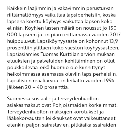
Kaikkein laajimmin ja vakavimmin perusturvan
riittämättömyys vaikuttaa lapsiperheisiin, koska
lapsena koettu köyhyys vaikuttaa lapsen koko
eliniän. Köyhien lasten määrä on noussut jo 150
000 lapseen ja on pian ohittamassa vuoden 2017
huippuluvut. Lapsiköyhyysaste on kohonnut 13,9
prosenttiin ylittäen koko väestön köyhyysasteen.
Lapsiasiamies Tuomas Kurttilan arvion mukaan
etuuksien ja palveluiden kehittäminen on ollut
poukkoilevaa, eikä huomio ole kiinnittynyt
heikoimmassa asemassa oleviin lapsiperheisiin.
Lapsilisien reaaliarvoa on leikattu vuoden 1994
jälkeen 20 – 40 prosenttia.
Suomessa sosiaali- ja terveydenhuollon
asiakasmaksut ovat Pohjoismaiden korkeimmat.
Terveydenhuollon maksujen korotukset ja
lääkekorvausten leikkaukset ovat vaikeuttaneet
etenkin paljon sairastavien, pitkäaikaissairaiden