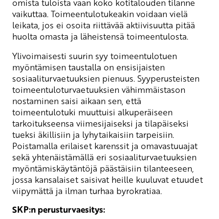
omista tuloista vaan koko kotitalouden tilanne
vaikuttaa. Toimeentulotukeakin voidaan vielä
leikata, jos ei osoita riittävää aktiivisuutta pitää
huolta omasta ja läheistensä toimeentulosta.
Ylivoimaisesti suurin syy toimeentulotuen
myöntämisen taustalla on ensisijaisten
sosiaaliturvaetuuksien pienuus. Syyperusteisten
toimeentuloturvaetuuksien vähimmäistason
nostaminen saisi aikaan sen, että
toimeentulotuki muuttuisi alkuperäiseen
tarkoitukseensa viimesijaiseksi ja tilapäiseksi
tueksi äkillisiin ja lyhytaikaisiin tarpeisiin.
Poistamalla erilaiset karenssit ja omavastuuajat
sekä yhtenäistämällä eri sosiaaliturvaetuuksien
myöntämiskäytäntöjä päästäisiin tilanteeseen,
jossa kansalaiset saisivat heille kuuluvat etuudet
viipymättä ja ilman turhaa byrokratiaa.
SKP:n perusturvaesitys: