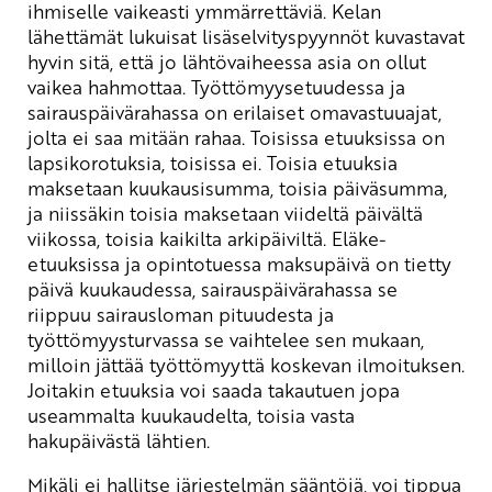
ihmiselle vaikeasti ymmärrettäviä. Kelan
lähettämät lukuisat lisäselvityspyynnöt kuvastavat
hyvin sitä, että jo lähtövaiheessa asia on ollut
vaikea hahmottaa. Työttömyysetuudessa ja
sairauspäivärahassa on erilaiset omavastuuajat,
jolta ei saa mitään rahaa. Toisissa etuuksissa on
lapsikorotuksia, toisissa ei. Toisia etuuksia
maksetaan kuukausisumma, toisia päiväsumma,
ja niissäkin toisia maksetaan viideltä päivältä
viikossa, toisia kaikilta arkipäiviltä. Eläke-
etuuksissa ja opintotuessa maksupäivä on tietty
päivä kuukaudessa, sairauspäivärahassa se
riippuu sairausloman pituudesta ja
työttömyysturvassa se vaihtelee sen mukaan,
milloin jättää työttömyyttä koskevan ilmoituksen.
Joitakin etuuksia voi saada takautuen jopa
useammalta kuukaudelta, toisia vasta
hakupäivästä lähtien.
Mikäli ei hallitse järjestelmän sääntöjä, voi tippua