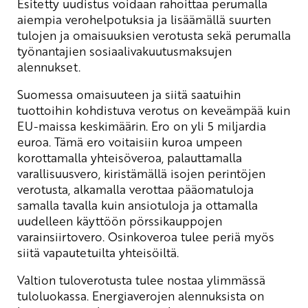
Esitetty uudistus voidaan rahoittaa perumalla
aiempia verohelpotuksia ja lisäämällä suurten
tulojen ja omaisuuksien verotusta sekä perumalla
työnantajien sosiaalivakuutusmaksujen
alennukset.
Suomessa omaisuuteen ja siitä saatuihin
tuottoihin kohdistuva verotus on keveämpää kuin
EU-maissa keskimäärin. Ero on yli 5 miljardia
euroa. Tämä ero voitaisiin kuroa umpeen
korottamalla yhteisöveroa, palauttamalla
varallisuusvero, kiristämällä isojen perintöjen
verotusta, alkamalla verottaa pääomatuloja
samalla tavalla kuin ansiotuloja ja ottamalla
uudelleen käyttöön pörssikauppojen
varainsiirtovero. Osinkoveroa tulee periä myös
siitä vapautetuilta yhteisöiltä.
Valtion tuloverotusta tulee nostaa ylimmässä
tuloluokassa. Energiaverojen alennuksista on