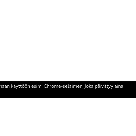
äsen.