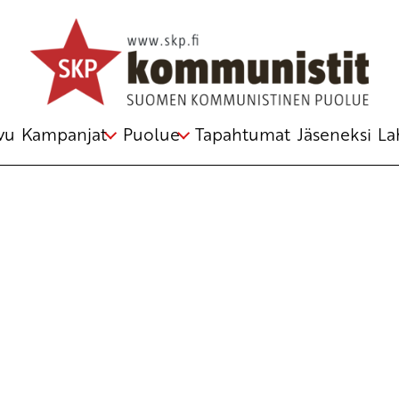
Avainsana
ihmisarvo
vu
Kampanjat
Puolue
Tapahtumat
Jäseneksi
La