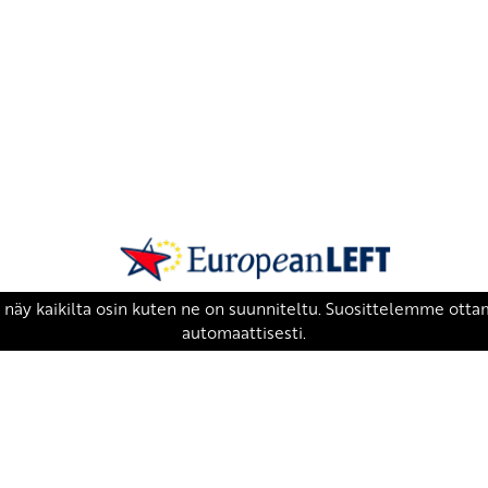
SKP on Euroopan Vasemmistopuolueen j
european-left.org
european-left.org/manifesto/
Copyright 2026 © SKP
|
Tietosuojaseloste