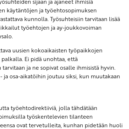
suhteiden sijaan ja ajaneet ihmisiä
evien käytäntöjen ja työehtosopimuksen
astattava kunnolla. Työsuhteisiin tarvitaan lisää
kikkailut työehtojen ja ay-joukkovoiman
salo.
tettava uusien kokoaikaisten työpaikkojen
 palkalla. Ei pidä unohtaa, että
arvitaan ja ne sopivat osalle ihmisistä hyvin.
ä- ja osa-aikatöihin joutuu siksi, kun muutakaan
ta työehtodirektiiviä, jolla tähdätään
opimuksilla työskentelevien tilanteen
eensa ovat tervetulleita, kunhan pidetään huoli