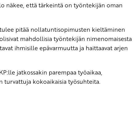
o näkee, että tärkeintä on työntekijän oman
tulee pitää nollatuntisopimusten kieltäminen
ne olisivat mahdollisia työntekijän nimenomaisesta
vat ihmisille epävarmuutta ja haittaavat arjen
KP:lle jatkossakin parempaa työaikaa,
 turvattuja kokoaikaisia työsuhteita.