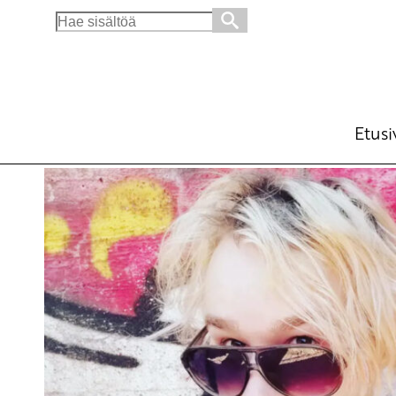
Search
for:
Lakiesitys ei poista nollatuntisopimusten o
Ajankohtaista
Avainsanat:
hallitusohjelma
,
nollatuntisopimukse
Etusi
10.8.2022 - 12:16
SKP