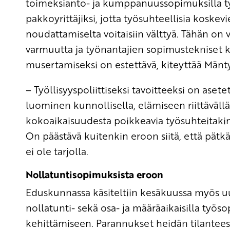
toimeksianto- ja kumppanuussopimuksilla työ
pakkoyrittäjiksi, jotta työsuhteellisia kosk
noudattamiselta voitaisiin välttyä. Tähän on v
varmuutta ja työnantajien sopimustekniset 
musertamiseksi on estettävä, kiteyttää Mänty
– Työllisyyspoliittiseksi tavoitteeksi on ase
luominen kunnollisella, elämiseen riittävällä
kokoaikaisuudesta poikkeavia työsuhteitakin t
On päästävä kuitenkin eroon siitä, että pätk
ei ole tarjolla.
Nollatuntisopimuksista eroon
Eduskunnassa käsiteltiin kesäkuussa myös uut
nollatunti- sekä osa- ja määräaikaisilla työs
kehittämiseen. Parannukset heidän tilantees