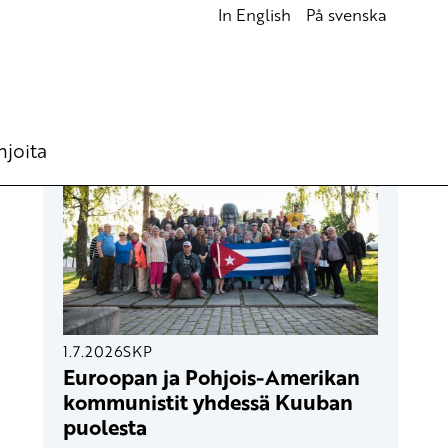
In English
På svenska
UUSIMMAT ARTIKKELIT
hjoita
1.7.2026
SKP
Euroopan ja Pohjois-Amerikan
kommunistit yhdessä Kuuban
puolesta