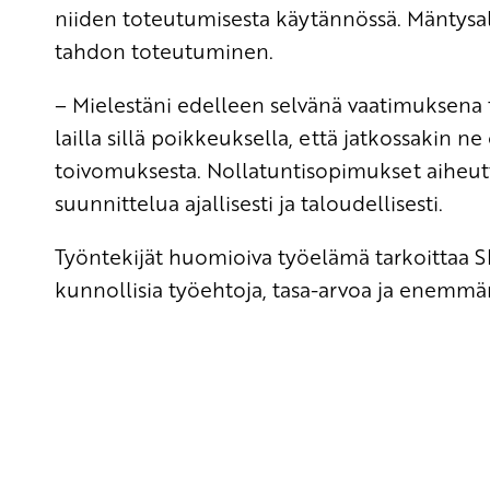
niiden toteutumisesta käytännössä. Mäntysal
tahdon toteutuminen.
– Mielestäni edelleen selvänä vaatimuksena 
lailla sillä poikkeuksella, että jatkossakin 
toivomuksesta. Nollatuntisopimukset aiheutta
suunnittelua ajallisesti ja taloudellisesti.
Työntekijät huomioiva työelämä tarkoittaa S
kunnollisia työehtoja, tasa-arvoa ja enemmän