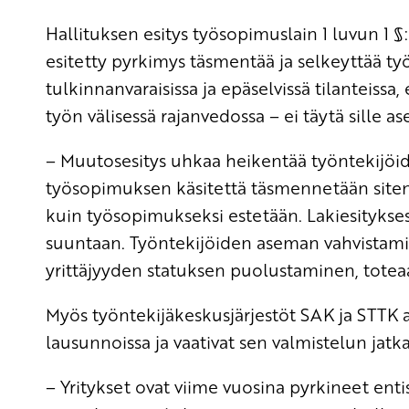
Hallituksen esitys työsopimuslain 1 luvun 1 
esitetty pyrkimys täsmentää ja selkeyttää ty
tulkinnanvaraisissa ja epäselvissä tilanteissa,
työn välisessä rajanvedossa – ei täytä sille ase
– Muutosesitys uhkaa heikentää työntekijö
työsopimuksen käsitettä täsmennetään site
kuin työsopimukseksi estetään. Lakiesitykse
suuntaan. Työntekijöiden aseman vahvistamis
yrittäjyyden statuksen puolustaminen, tote
Myös työntekijäkeskusjärjestöt SAK ja STTK ar
lausunnoissa ja vaativat sen valmistelun jat
– Yritykset ovat viime vuosina pyrkineet ent