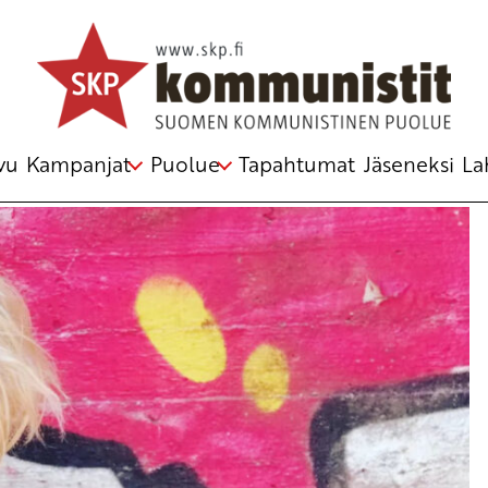
ngelmia
t
,
SAK
,
STTK
,
toimeentulo
,
työsopimuslaki
,
yritykset
vu
Kampanjat
Puolue
Tapahtumat
Jäseneksi
La