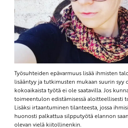
Työsuhteiden epävarmuus lisää ihmisten talou
lisääntyy ja tutkimusten mukaan suurin syy 
kokoaikaista työtä ei ole saatavilla. Jos kunnat
toimeentulon edistämisessä aloitteellisesti
Lisäksi irtaantuminen tilanteesta, jossa ihmis
huonosti palkattua silpputyötä elannon saami
olevan vielä kiitollinenkin.