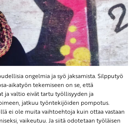
dellisia ongelmia ja syö jaksamista. Silpputyö
osa-aikatyön tekemiseen on se, että
 ja valtio eivät tartu työllisyyden ja
 toimeen, jatkuu työntekijöiden pompotus.
illä ei ole muita vaihtoehtoja kuin ottaa vastaan
seksi, vaikeutuu. Ja siitä odotetaan työläisen