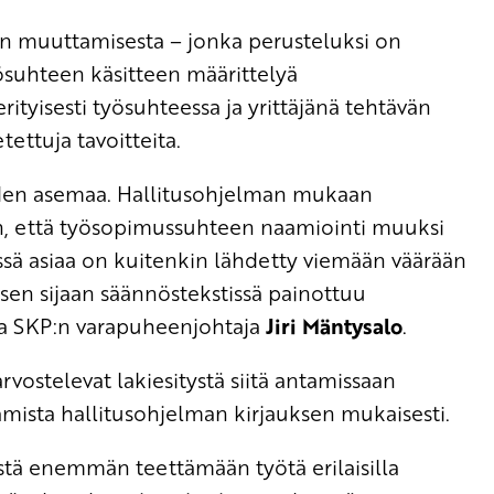
§:n muuttamisesta – jonka perusteluksi on
ösuhteen käsitteen määrittelyä
 erityisesti työsuhteessa ja yrittäjänä tehtävän
tettuja tavoitteita.
iden asemaa. Hallitusohjelman mukaan
n, että työsopimussuhteen naamiointi muuksi
ssä asiaa on kuitenkin lähdetty viemään väärään
en sijaan säännöstekstissä painottuu
aa SKP:n varapuheenjohtaja
Jiri Mäntysalo
.
vostelevat lakiesitystä siitä antamissaan
kamista hallitusohjelman kirjauksen mukaisesti.
istä enemmän teettämään työtä erilaisilla