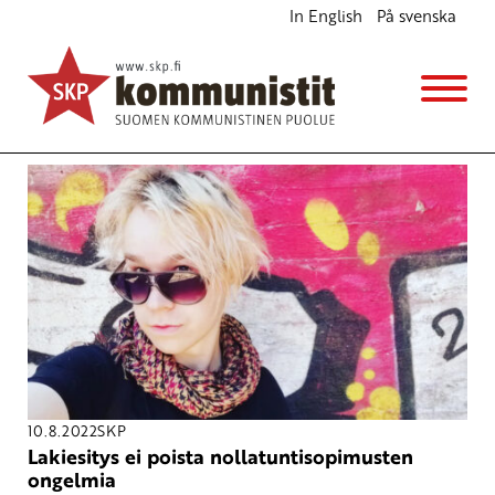
In English
På svenska
Avainsana
STTK
10.8.2022
SKP
Lakiesitys ei poista nollatuntisopimusten
ongelmia