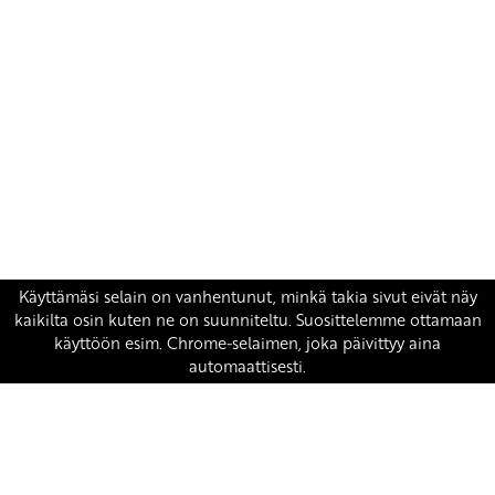
Yhteystiedot
SKP:n toimisto
Osoite: Viljatie 4 B 3. kerros, 00700 Helsinki
Puh: 045 7834 1346
Sähköposti:
skp
@skp.fi
SKP on Euroopan Vasemmistopuolueen jäsen.
european-left.org
european-left.org/manifesto/