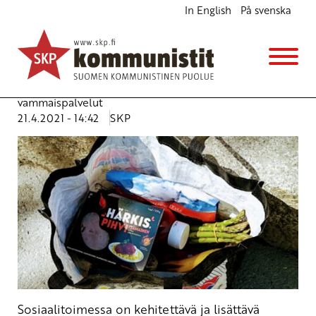
In English
På svenska
Sosiaalipalvelut kuntoon
Ajankohtaista
Avainsanat:
lapsilisät
,
sosiaali- ja terveyspalvelut
,
toimeentulo
,
toimeentulotuki
,
työttömyys
,
vammaispalvelut
21.4.2021 - 14:42
SKP
Sosiaalitoimessa on kehitettävä ja lisättävä