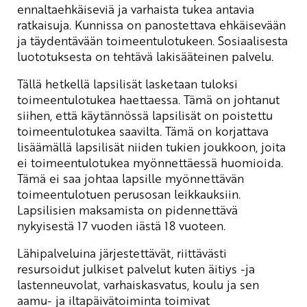
ennaltaehkäiseviä ja varhaista tukea antavia
ratkaisuja. Kunnissa on panostettava ehkäisevään
ja täydentävään toimeentulotukeen. Sosiaalisesta
luototuksesta on tehtävä lakisääteinen palvelu.
Tällä hetkellä lapsilisät lasketaan tuloksi
toimeentulotukea haettaessa. Tämä on johtanut
siihen, että käytännössä lapsilisät on poistettu
toimeentulotukea saavilta. Tämä on korjattava
lisäämällä lapsilisät niiden tukien joukkoon, joita
ei toimeentulotukea myönnettäessä huomioida.
Tämä ei saa johtaa lapsille myönnettävän
toimeentulotuen perusosan leikkauksiin.
Lapsilisien maksamista on pidennettävä
nykyisestä 17 vuoden iästä 18 vuoteen.
Lähipalveluina järjestettävät, riittävästi
resursoidut julkiset palvelut kuten äitiys -ja
lastenneuvolat, varhaiskasvatus, koulu ja sen
aamu- ja iltapäivätoiminta toimivat