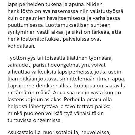
lapsiperheiden tukena ja apuna. Niiden
henkilöstö on avainasemassa niin valistustyössä
kuin ongelmien havaitsemisessa ja varhaisessa
puuttumisessa. Luottamuksellisen suhteen
syntyminen vaatii aikaa, ja siksi on tärkeää, että
henkilöstömitoitukset palveluissa ovat
kohdallaan.
Työttömyys tai toisaalta liiallinen työmäärä,
sairaudet, parisuhdeongelmat ym. voivat
aiheuttaa vaikeuksia lapsiperheissä, jotka usein
liian pitkään joutuvat sinnittelemään ilman apua.
Lapsiperheiden kunnallista kotiapua on saatavilla
riittämätön määrä. Apua saa usein vasta kun on
lastensuojelun asiakas. Perheillä pitäisi olla
helposti lähestyttävä ja tavoitettava paikka,
minkä puoleen voi kääntyä vähäisiltäkin
tuntuvissa ongelmissa.
Asukastaloilla, nuorisotaloilla, neuvoloissa,