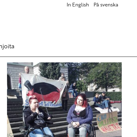
In English
På svenska
hjoita