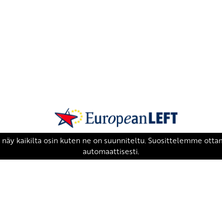
SKP on Euroopan Vasemmistopuolueen j
european-left.org
european-left.org/manifesto/
Copyright 2026 © SKP
|
Tietosuojaseloste