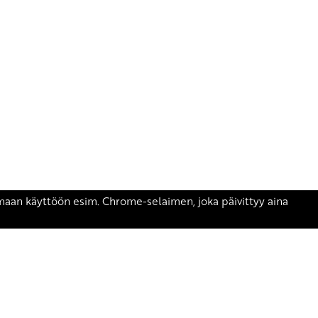
äsen.