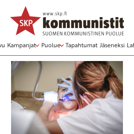
Avainsana
vammaispalvelut
vu
Kampanjat
Puolue
Tapahtumat
Jäseneksi
La