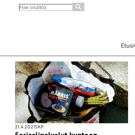
Search
for:
Etusi
21.4.2021
SKP
Sosiaalipalvelut kuntoon