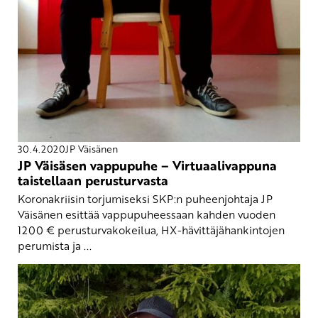
30.4.2020
JP Väisänen
JP Väisäsen vappupuhe – Virtuaalivappuna
taistellaan perusturvasta
Koronakriisin torjumiseksi SKP:n puheenjohtaja JP
Väisänen esittää vappupuheessaan kahden vuoden
1200 € perusturvakokeilua, HX-hävittäjähankintojen
perumista ja ...