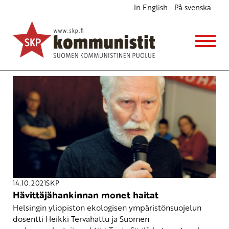
In English
På svenska
Avainsana
HX hanke
14.10.2021
SKP
Hävittäjähankinnan monet haitat
Helsingin yliopiston ekologisen ympäristönsuojelun
dosentti Heikki Tervahattu ja Suomen