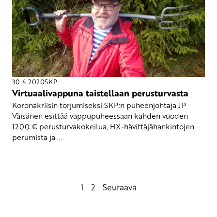
30.4.2020
SKP
Virtuaalivappuna taistellaan perusturvasta
Koronakriisin torjumiseksi SKP:n puheenjohtaja JP
Väisänen esittää vappupuheessaan kahden vuoden
1200 € perusturvakokeilua, HX-hävittäjähankintojen
perumista ja ...
Artikkelien
1
2
Seuraava
sivutus