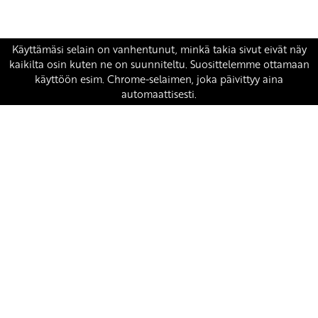
Yhteystiedot
SKP:n toimisto
Osoite: Viljatie 4 B 3. kerros, 00700 Helsinki
Puh: 045 7834 1346
Sähköposti:
skp
@skp.fi
SKP on Euroopan Vasemmistopuolueen jäsen.
european-left.org
european-left.org/manifesto/
Copyright 2026 © SKP
|
Tietosuojaseloste