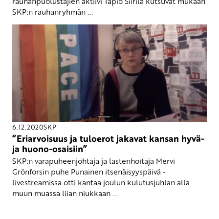
rauhanpuolustajien aktiivi Tapio Siirilä kutsuvat mukaan
SKP:n rauhanryhmän ...
6.12.2020
SKP
”Eriarvoisuus ja tuloerot jakavat kansan hyvä-
ja huono-osaisiin”
SKP:n varapuheenjohtaja ja lastenhoitaja Mervi
Grönforsin puhe Punainen itsenäisyyspäivä -
livestreamissa otti kantaa joulun kulutusjuhlan alla
muun muassa liian niukkaan ...