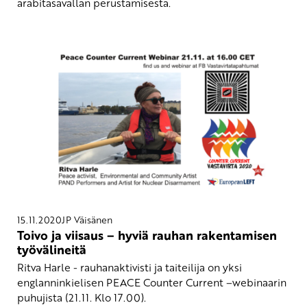
arabitasavallan perustamisesta.
15.11.2020
JP Väisänen
Toivo ja viisaus – hyviä rauhan rakentamisen
työvälineitä
Ritva Harle - rauhanaktivisti ja taiteilija on yksi
englanninkielisen PEACE Counter Current –webinaarin
puhujista (21.11. Klo 17.00).