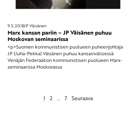
9.5.2018
JP Väisänen
Marx kansan pariin – JP Väisänen puhuu
Moskovan seminaarissa
<p>Suomen kommunistisen puolueen puheenjohtaja
JP (Juha-Pekka) Väisänen puhuu kansainvälisessä
Venäjän Federaation kommunistisen puolueen Marx-
seminaarissa Moskovassa.
Artikkelien
1
2
…
7
Seuraava
sivutus