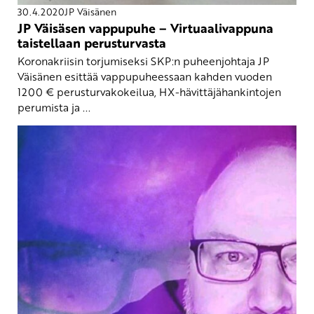
30.4.2020
JP Väisänen
JP Väisäsen vappupuhe – Virtuaalivappuna
taistellaan perusturvasta
Koronakriisin torjumiseksi SKP:n puheenjohtaja JP
Väisänen esittää vappupuheessaan kahden vuoden
1200 € perusturvakokeilua, HX-hävittäjähankintojen
perumista ja ...