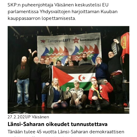
SKP:n puheenjohtaja Väisänen keskustelisi EU
parlamentissa Yhdysvaltojen harjoittaman Kuuban
kauppasaarron lopettamisesta.
27.2.2021
JP Väisänen
Länsi-Saharan oikeudet tunnustettava
Tänään tulee 45 vuotta Länsi-Saharan demokraattisen