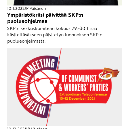
10.1.2022
JP Väisänen
Ympäristökriisi päivittää SKP:n
puolueohjelmaa
SKP:n keskuskomitean kokous 29.-30.1. saa
käsiteltäväkseen päivitetyn luonnoksen SKP:n
puolueohjelmasta.
10.12.2021
JP Väisänen