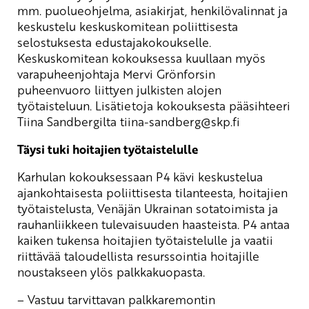
mm. puolueohjelma, asiakirjat, henkilövalinnat ja
keskustelu keskuskomitean poliittisesta
selostuksesta edustajakokoukselle.
Keskuskomitean kokouksessa kuullaan myös
varapuheenjohtaja Mervi Grönforsin
puheenvuoro liittyen julkisten alojen
työtaisteluun. Lisätietoja kokouksesta pääsihteeri
Tiina Sandbergilta
tiina-sandberg
@skp.fi
Täysi tuki hoitajien työtaistelulle
Karhulan kokouksessaan P4 kävi keskustelua
ajankohtaisesta poliittisesta tilanteesta, hoitajien
työtaistelusta, Venäjän Ukrainan sotatoimista ja
rauhanliikkeen tulevaisuuden haasteista. P4 antaa
kaiken tukensa hoitajien työtaistelulle ja vaatii
riittävää taloudellista resurssointia hoitajille
noustakseen ylös palkkakuopasta.
– Vastuu tarvittavan palkkaremontin