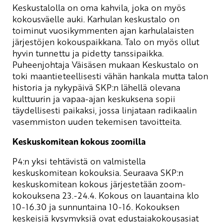
Keskustalolla on oma kahvila, joka on myös
kokousväelle auki. Karhulan keskustalo on
toiminut vuosikymmenten ajan karhulalaisten
järjestöjen kokouspaikkana. Talo on myös ollut
hyvin tunnettu ja pidetty tanssipaikka.
Puheenjohtaja Väisäsen mukaan Keskustalo on
toki maantieteellisesti vähän hankala mutta talon
historia ja nykypäivä SKP:n lähellä olevana
kulttuurin ja vapaa-ajan keskuksena sopii
täydellisesti paikaksi, jossa linjataan radikaalin
vasemmiston uuden tekemisen tavoitteita.
Keskuskomitean kokous zoomilla
P4:n yksi tehtävistä on valmistella
keskuskomitean kokouksia. Seuraava SKP:n
keskuskomitean kokous järjestetään zoom-
kokouksena 23.-24.4. Kokous on lauantaina klo
10-16.30 ja sunnuntaina 10-16. Kokouksen
keskeisiä kysymyksiä ovat edustajakokousasiat