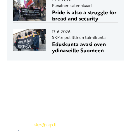
Punainen sateenkaari
Pride is also a struggle for
bread and security
17.6.2026
SKP:n poliittinen toimikunta
Eduskunta avasi oven
ydinaseille Suomeen
Yhteystiedot
SKP:n toimisto
Osoite: Viljatie 4 B 3. kerros, 00700 Helsinki
Puh: 045 7834 1346
Sähköposti:
skp
@skp.fi