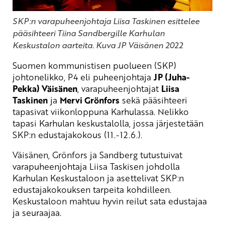
SKP:n varapuheenjohtaja Liisa Taskinen esittelee
pääsihteeri Tiina Sandbergille Karhulan
Keskustalon aarteita. Kuva JP Väisänen 2022
Suomen kommunistisen puolueen (SKP)
johtonelikko, P4 eli puheenjohtaja
JP (Juha-
Pekka) Väisänen
, varapuheenjohtajat
Liisa
Taskinen
ja
Mervi Grönfors
sekä pääsihteeri
tapasivat viikonloppuna Karhulassa. Nelikko
tapasi Karhulan keskustalolla, jossa järjestetään
SKP:n edustajakokous (11.-12.6.).
Väisänen, Grönfors ja Sandberg tutustuivat
varapuheenjohtaja Liisa Taskisen johdolla
Karhulan Keskustaloon ja asettelivat SKP:n
edustajakokouksen tarpeita kohdilleen.
Keskustaloon mahtuu hyvin reilut sata edustajaa
ja seuraajaa.