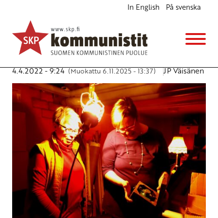
In English
På svenska
Sata kommunistia kokoustamaan
Ajankohtaista
Avainsanat:
edustajakokous
,
Karhula
,
keskuskomitea
,
Keskustalo
,
p4
,
sota
,
työtaistelu
4.4.2022 - 9:24
JP Väisänen
(Muokattu 6.11.2025 - 13:37)