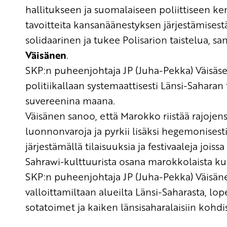
hallitukseen
ja suomalaiseen
poliittiseen
ken
tavoitteita kansanäänestyksen
järjestämisest
solidaarinen ja tukee Polisarion taistelua, 
Väisänen
.
SKP:n puheenjohtaja JP (Juha-Pekka) Väisäs
politiikallaan systemaattisesti Länsi-Sahara
suvereenina maana.
Väisänen sanoo, että Marokko riistää rajojen
luonnonvaroja ja pyrkii lisäksi hegemonise
järjestämällä tilaisuuksia ja festivaaleja jois
Sahrawi-kulttuurista osana marokkolaista kul
SKP:n puheenjohtaja JP (Juha-Pekka) Väisän
valloittamiltaan alueilta Länsi-Saharasta, lo
sotatoimet ja kaiken länsisaharalaisiin kohdi