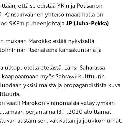
ttään
, että se edistää YK:n ja Polisarion
ä.
Kansainvälinen yhteisö maailmalla on
sanoo SKP:n puheenjohtaja
JP (Juha-Pekka)
en
mukaan Marokko estää nykyisellä
n toiminnan itsenäisenä kansakuntana ja
sa ulkopuolella etelässä, Länsi-Saharassa
sti kaappaamaan myös
Sahrawi-kulttuurin
sa luodaan yksisilmäistä ja propagandistista kuva
ttuuria.
en vaatii Marokon viranomaisia vetäytymään
pettamaan perjantaina 13.11.2020 aloittamat
stuvan alistamisen, väkivallan ja joukkomurhat.