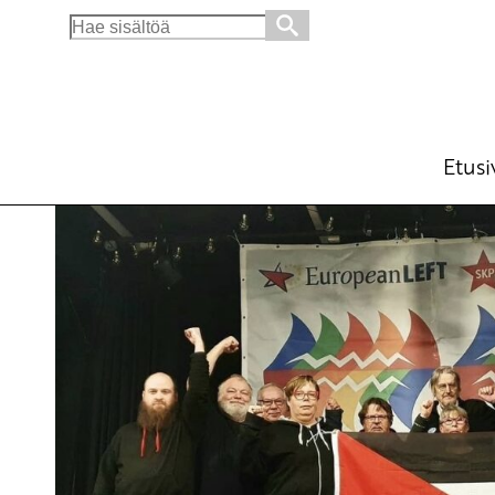
Search
for:
Länsi-Saharan oikeudet tunnustettava
Ajankohtaista
Avainsanat:
45-vuotta
,
Länsi-Sah
27.2.2021 - 11:24
JP Vä
(Muokattu 6.11.2025 - 13:37)
Etusi