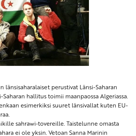
un länsisaharalaiset perustivat Länsi-Saharan
-Saharan hallitus toimii maanpaossa Algeriassa.
tenkaan
esimerkiksi
suuret länsivallat kuten EU-
raa.
ikille
sahrawi
-tovereille. Taistelunne omasta
ahara ei ole yksin. Vetoan
Sanna
Marinin