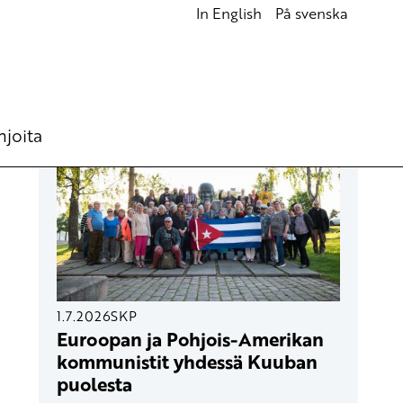
In English
På svenska
UUSIMMAT ARTIKKELIT
hjoita
1.7.2026
SKP
Euroopan ja Pohjois-Amerikan
kommunistit yhdessä Kuuban
puolesta