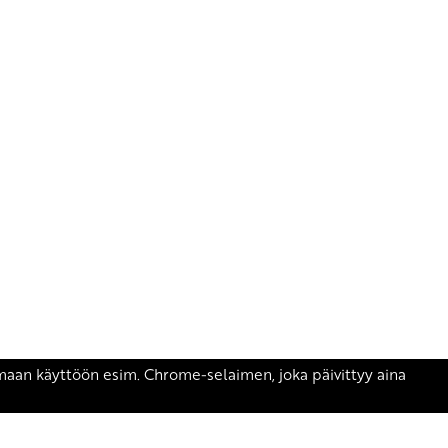
äsen.