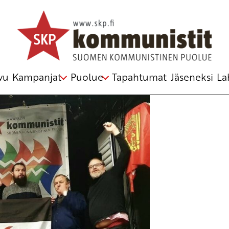
ara
,
Polisario
,
SADR
isänen
vu
Kampanjat
Puolue
Tapahtumat
Jäseneksi
La