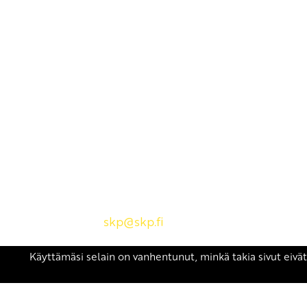
Yhteystiedot
SKP:n toimisto
Osoite: Viljatie 4 B 3. kerros, 00700 Helsinki
Puh: 045 7834 1346
Sähköposti:
skp
@skp.fi