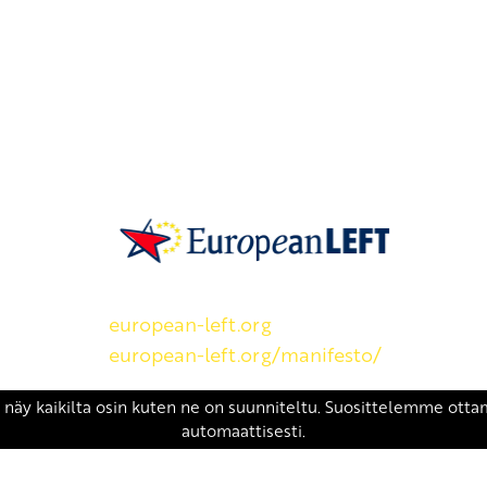
SKP on Euroopan Vasemmistopuolueen j
european-left.org
european-left.org/manifesto/
Copyright 2026 © SKP
|
Tietosuojaseloste