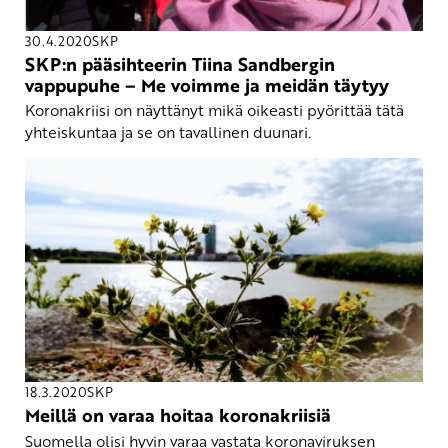
30.4.2020
SKP
SKP:n pääsihteerin Tiina Sandbergin
vappupuhe – Me voimme ja meidän täytyy
Koronakriisi on näyttänyt mikä oikeasti pyörittää tätä
yhteiskuntaa ja se on tavallinen duunari.
18.3.2020
SKP
Meillä on varaa hoitaa koronakriisiä
Suomella olisi hyvin varaa vastata koronaviruksen