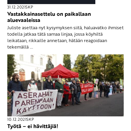
31.12.2021
SKP
Vastakkainasettelu on paikallaan
aluevaaleissa
Juliste asettaa nyt kysymyksen siitä, haluavatko ihmiset
todella jatkaa tätä samaa linjaa, jossa köyhiltä
leikataan, rikkaille annetaan, hätään reagoidaan
tekemällä ...
10.12.2021
SKP
Työtä – ei hävittäjiä!