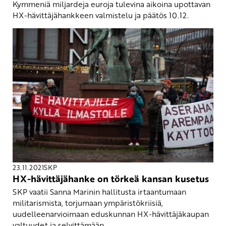
Kymmeniä miljardeja euroja tulevina aikoina upottavan
HX-hävittäjähankkeen valmistelu ja päätös 10.12.
23.11.2021
SKP
HX-hävittäjähanke on törkeä kansan kusetus
SKP vaatii Sanna Marinin hallitusta irtaantumaan
militarismista, torjumaan ympäristökriisiä,
uudelleenarvioimaan eduskunnan HX-hävittäjäkaupan
valtuudet ja selvittämään ...