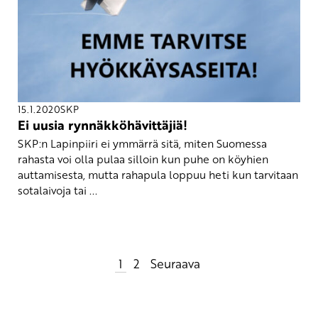
15.1.2020
SKP
Ei uusia rynnäkköhävittäjiä!
SKP:n Lapinpiiri ei ymmärrä sitä, miten Suomessa
rahasta voi olla pulaa silloin kun puhe on köyhien
auttamisesta, mutta rahapula loppuu heti kun tarvitaan
sotalaivoja tai ...
Artikkelien
1
2
Seuraava
sivutus