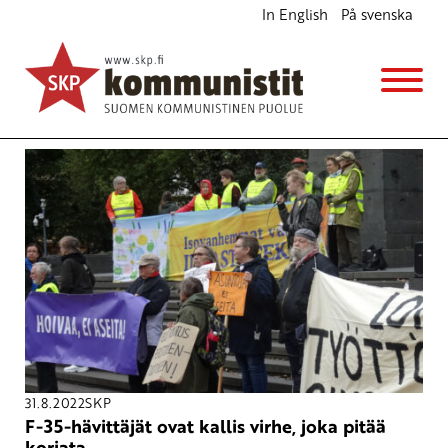
In English
På svenska
Avainsana
hävittäjät
31.8.2022
SKP
F-35-hävittäjät ovat kallis virhe, joka pitää
korjata