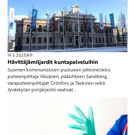
19.3.2021
SKP
Hävittäjämiljardit kuntapalveluihin
Suomen kommunistisen puolueen johtonelikko;
puheenjohtaja Väisänen, pääsihteeri Sandberg,
varapuheenjohtajat Grönfors ja Taskinen sekä
Jyväskylän piirijärjestö vaativat ...