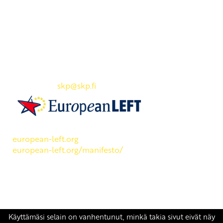
Yhteystiedot
SKP:n toimisto
Osoite: Viljatie 4 B 3. kerros, 00700 Helsinki
Puh: 045 7834 1346
Sähköposti:
skp
@skp.fi
SKP on Euroopan Vasemmistopuolueen jäsen.
european-left.org
european-left.org/manifesto/