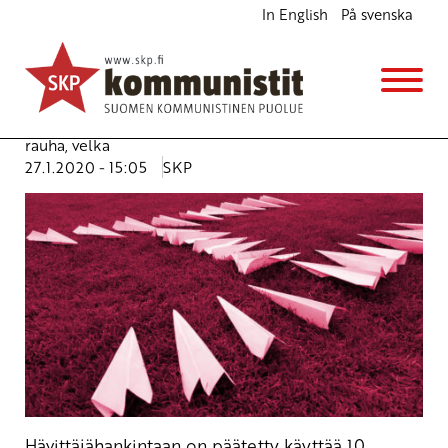
In English
På svenska
Irti asevarustelun velkakierteestä
Ajankohtaista
Kannanotot
Avainsanat:
hävittäjähankinnat
,
hävittäjät
,
julkiset
palvelut
,
puolustuspolitiikka
,
Rakennetaan rauhaa
,
rauha
,
velka
27.1.2020 - 15:05
SKP
Hävittäjähankintaan on päätetty käyttää 10