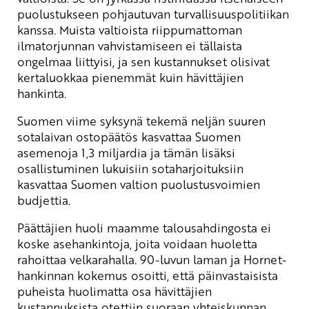
puolustukseen pohjautuvan turvallisuuspolitiikan
kanssa. Muista valtioista riippumattoman
ilmatorjunnan vahvistamiseen ei tällaista
ongelmaa liittyisi, ja sen kustannukset olisivat
kertaluokkaa pienemmät kuin hävittäjien
hankinta.
Suomen viime syksynä tekemä neljän suuren
sotalaivan ostopäätös kasvattaa Suomen
asemenoja 1,3 miljardia ja tämän lisäksi
osallistuminen lukuisiin sotaharjoituksiin
kasvattaa Suomen valtion puolustusvoimien
budjettia.
Päättäjien huoli maamme talousahdingosta ei
koske asehankintoja, joita voidaan huoletta
rahoittaa velkarahalla. 90-luvun laman ja Hornet-
hankinnan kokemus osoitti, että päinvastaisista
puheista huolimatta osa hävittäjien
kustannuksista otettiin suoraan yhteiskunnan