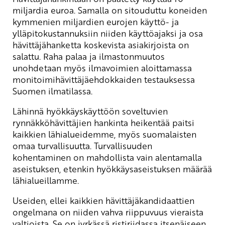
miljardia euroa. Samalla on sitouduttu koneiden
kymmenien miljardien eurojen käyttö- ja
ylläpitokustannuksiin niiden käyttöajaksi ja osa
hävittäjähanketta koskevista asiakirjoista on
salattu. Raha palaa ja ilmastonmuutos
unohdetaan myös ilmavoimien aloittamassa
monitoimihävittäjäehdokkaiden testauksessa
Suomen ilmatilassa.
Lähinnä hyökkäyskäyttöön soveltuvien
rynnäkköhävittäjien hankinta heikentää paitsi
kaikkien lähialueidemme, myös suomalaisten
omaa turvallisuutta. Turvallisuuden
kohentaminen on mahdollista vain alentamalla
aseistuksen, etenkin hyökkäysaseistuksen määrää
lähialueillamme.
Useiden, ellei kaikkien hävittäjäkandidaattien
ongelmana on niiden vahva riippuvuus vieraista
valtioista. Se on jyrkässä ristiriidassa itsenäiseen