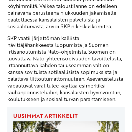
köyhimmiltä. Vaikea taloustilanne on edelleen
painavana perusteena niukkuuden jakamiselle
päätettäessä kansalaisten palveluista ja
sosiaaliturvasta, arvioi SKP:n keskuskomitea.
SKP vaatii järjettömän kalliista
hävittäjähankkeesta luopumista ja Suomen
irtisanoutumista Nato-ohjelmista. Suomen on
luovuttava Nato-yhteensopivuuden tavoittelusta,
irtaannuttava kahden tai useamman valtion
kanssa sovituista sotilaallisista sopimuksista ja
palattava liittoutumattomuuteen. Asevarustelusta
vapautuvat varat tulee käyttää esimerkiksi
rauhanponnisteluihin, kansalaisten hyvinvointiin,
koulutukseen ja sosiaaliturvan parantamiseen.
UUSIMMAT ARTIKKELIT