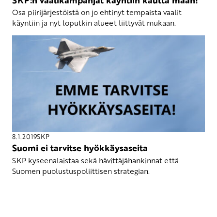
Osa piirijärjestöistä on jo ehtinyt tempaista vaalit
käyntiin ja nyt loputkin alueet liittyvät mukaan.
8.1.2019
SKP
Suomi ei tarvitse hyökkäysaseita
SKP kyseenalaistaa sekä hävittäjähankinnat että
Suomen puolustuspoliittisen strategian.