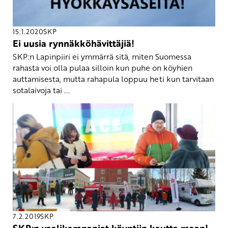
15.1.2020
SKP
Ei uusia rynnäkköhävittäjiä!
SKP:n Lapinpiiri ei ymmärrä sitä, miten Suomessa
rahasta voi olla pulaa silloin kun puhe on köyhien
auttamisesta, mutta rahapula loppuu heti kun tarvitaan
sotalaivoja tai ...
7.2.2019
SKP
SKP:n vaalikampanjat käyntiin kautta maan!