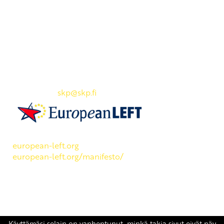
Yhteystiedot
SKP:n toimisto
Osoite: Viljatie 4 B 3. kerros, 00700 Helsinki
Puh: 045 7834 1346
Sähköposti:
skp
@skp.fi
SKP on Euroopan Vasemmistopuolueen jäsen.
european-left.org
european-left.org/manifesto/