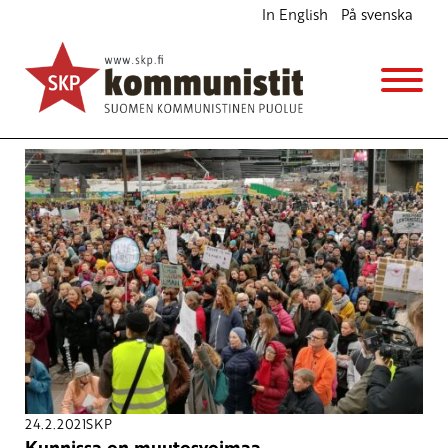
In English
På svenska
Avainsana
hävittäjähankinnat
24.2.2021
SKP
Kunnissa on muutosvoimaa