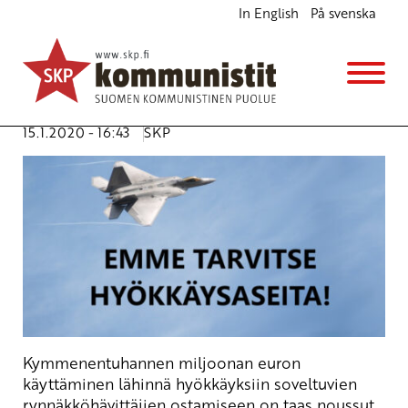
In English
På svenska
Ei uusia rynnäkköhävittäjiä!
Kannanotot
Avainsanat:
hävittäjähankinnat
,
hävittäjät
,
köyhyys
,
nato
,
puolustuspolitiikka
,
rauha
,
sota
15.1.2020 - 16:43
SKP
Kymmenentuhannen miljoonan euron
käyttäminen lähinnä hyökkäyksiin soveltuvien
rynnäkköhävittäjien ostamiseen on taas noussut