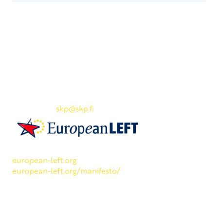
Yhteystiedot
SKP:n toimisto
Osoite: Viljatie 4 B 3. kerros, 00700 Helsinki
Puh: 045 7834 1346
Sähköposti:
skp
@skp.fi
SKP on Euroopan Vasemmistopuolueen jäsen.
european-left.org
european-left.org/manifesto/