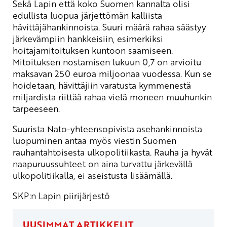
Sekä Lapin että koko Suomen kannalta olisi
edullista luopua järjettömän kalliista
hävittäjähankinnoista. Suuri määrä rahaa säästyy
järkevämpiin hankkeisiin, esimerkiksi
hoitajamitoituksen kuntoon saamiseen.
Mitoituksen nostamisen lukuun 0,7 on arvioitu
maksavan 250 euroa miljoonaa vuodessa. Kun se
hoidetaan, hävittäjiin varatusta kymmenestä
miljardista riittää rahaa vielä moneen muuhunkin
tarpeeseen.
Suurista Nato-yhteensopivista asehankinnoista
luopuminen antaa myös viestin Suomen
rauhantahtoisesta ulkopolitiikasta. Rauha ja hyvät
naapuruussuhteet on aina turvattu järkevällä
ulkopolitiikalla, ei aseistusta lisäämällä.
SKP:n Lapin piirijärjestö
UUSIMMAT ARTIKKELIT