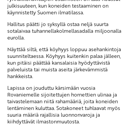
julkisuuteen, kun koneiden testaaminen on
käynnistetty Suomen ilmatilassa.
Hallitus päätti jo syksyllä ostaa neljä suurta
sotalaivaa tuhannellakolmellasadalla miljoonalla
eurolla.
Näyttää siltä, että köyhyys loppuu asehankintoja
suunniteltaessa. Köyhyys kuitenkin palaa jälleen,
kun pitäisi päättää kansalaisia hyödyttävistä
palveluista tai muista aseita järkevämmistä
hankkeista.
Lapissa on jouduttu kärsimään vuosia
Rovaniemelle sijoitettujen hornettien ulinaa ja
taivastelemaan niitä rahamääriä, joita koneiden
lentäminen kuluttaa. Sotakoneet tuhlaavat myös
suuria määriä rajallisia luonnonvaroja ja
kiihdyttävät ilmastonmuutosta.