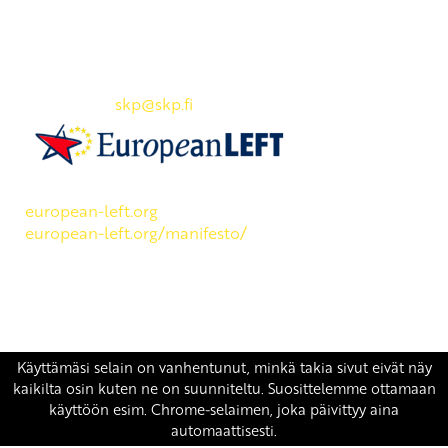
Yhteystiedot
SKP:n toimisto
Osoite: Viljatie 4 B 3. kerros, 00700 Helsinki
Puh: 045 7834 1346
Sähköposti:
skp
@skp.fi
SKP on Euroopan Vasemmistopuolueen jäsen.
european-left.org
european-left.org/manifesto/
Copyright 2026 © SKP
|
Tietosuojaseloste