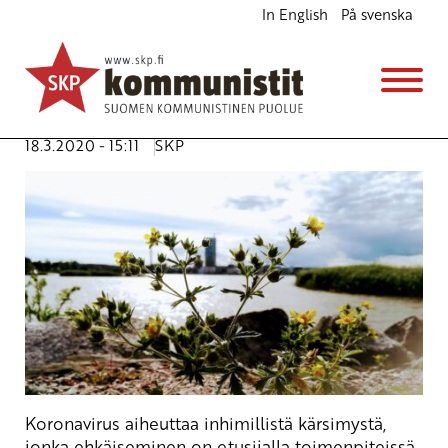
In English
På svenska
Meillä on varaa hoitaa koronakriisiä
Ajankohtaista
Pääsihteerin palsta
Avainsanat:
hävittäjä miljardit
,
hävittäjät
,
kansallistaminen
,
koronavirus
,
kriisi
,
vanhustenhoito
18.3.2020 - 15:11
SKP
Koronavirus aiheuttaa inhimillistä kärsimystä,
jonka ehkäiseminen on etusijalla toimenpiteissä.