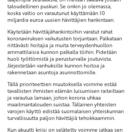
taloudellinen puskuri. Se onkin jo olemassa,
koska valtio on varautunut käyttämään 10
miljardia euroa uusien hävittäjien hankintaan.
Käytetään hävittäjähankintoihin varatut rahat
koronaviruksen vaikutusten torjuntaan. Palkataan
riittävästi hoitajia ja muita terveydenhuollon
ammattilaisia kunnon palkalla töihin. Pidetään
huoli työttömistä ja perusturvalle joutuvista.
Järjestetään vanhuksille kunnon hoitoa ja
rakennetaan asuntoja asunnottomille.
Tällä prioriteettien muutoksella voimme estää
tavallisten ihmisten elämän luisumisen raiteiltaan
ja varautua lamaan, johon korona uhkaa
maailmantalouden suistaa. Tällainen yhteisten
varojen käyttö edistää suomalaisen yhteiskunnan
turvallisuutta paljon hävittäjiä tehokkaammin.
Kun akuutti kriisi on selätetty voimme jatkaa sen