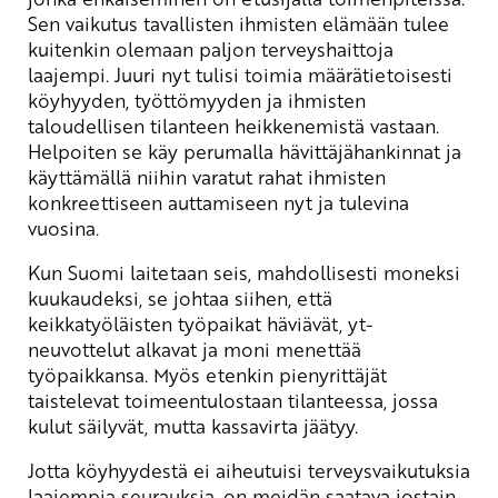
Sen vaikutus tavallisten ihmisten elämään tulee
kuitenkin olemaan paljon terveyshaittoja
laajempi. Juuri nyt tulisi toimia määrätietoisesti
köyhyyden, työttömyyden ja ihmisten
taloudellisen tilanteen heikkenemistä vastaan.
Helpoiten se käy perumalla hävittäjähankinnat ja
käyttämällä niihin varatut rahat ihmisten
konkreettiseen auttamiseen nyt ja tulevina
vuosina.
Kun Suomi laitetaan seis, mahdollisesti moneksi
kuukaudeksi, se johtaa siihen, että
keikkatyöläisten työpaikat häviävät, yt-
neuvottelut alkavat ja moni menettää
työpaikkansa. Myös etenkin pienyrittäjät
taistelevat toimeentulostaan tilanteessa, jossa
kulut säilyvät, mutta kassavirta jäätyy.
Jotta köyhyydestä ei aiheutuisi terveysvaikutuksia
laajempia seurauksia, on meidän saatava jostain