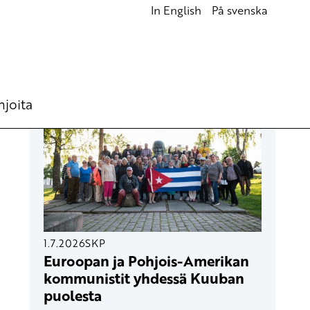
In English
På svenska
UUSIMMAT ARTIKKELIT
hjoita
1.7.2026
SKP
Euroopan ja Pohjois-Amerikan
kommunistit yhdessä Kuuban
puolesta