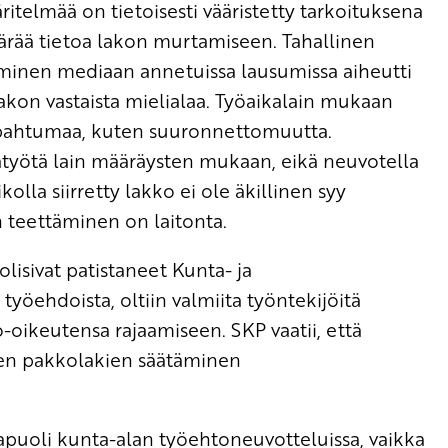
telmää on tietoisesti vääristetty tarkoituksena
ärää tietoa lakon murtamiseen. Tahallinen
aminen mediaan annetuissa lausumissa aiheutti
lakon vastaista mielialaa. Työaikalain mukaan
apahtumaa, kuten suuronnettomuutta.
yötä lain määräysten mukaan, eikä neuvotella
olla siirretty lakko ei ole äkillinen syy
 teettäminen on laitonta.
 olisivat patistaneet Kunta- ja
öehdoista, oltiin valmiita työntekijöitä
-oikeutensa rajaamiseen. SKP vaatii, että
sten pakkolakien säätäminen
osapuoli kunta-alan työehtoneuvotteluissa, vaikka