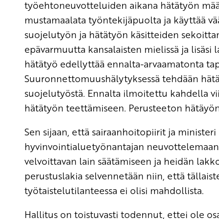
työehtoneuvotteluiden aikana hätätyön määri
mustamaalata työntekijäpuolta ja käyttää vä
suojelutyön ja hätätyön käsitteiden sekoitt
epävarmuutta kansalaisten mielissä ja lisäsi 
hätätyö edellyttää ennalta-arvaamatonta t
Suuronnettomuushälytyksessä tehdään hätät
suojelutyöstä. Ennalta ilmoitettu kahdella viik
hätätyön teettämiseen. Perusteeton hätäyön
Sen sijaan, että sairaanhoitopiirit ja ministeri
hyvinvointialuetyönantajan neuvottelemaan ty
velvoittavan lain säätämiseen ja heidän lakko
perustuslakia selvennetään niin, että tällai
työtaistelutilanteessa ei olisi mahdollista.
Hallitus on toistuvasti todennut, ettei ole 