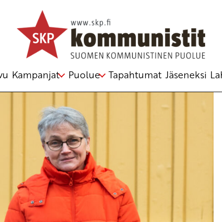
untoon!
ätyö
,
hoitajat
,
kunta-ala
,
lakko
,
pakkolaki
,
Super
,
Tehy
vu
Kampanjat
Puolue
Tapahtumat
Jäseneksi
La