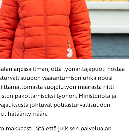
e-alan arjessa ilman, että työnantajapuoli nostaa
asturvallisuuden vaarantumisen uhka nousi
riittämättömästä suojelutyön määrästä riitti
isten pakottamiseksi työhön. Ministeriötä ja
vajauksesta johtuvat potilasturvallisuuden
eet hätääntymään.
akkaasti, sitä että julkisen palvelualan