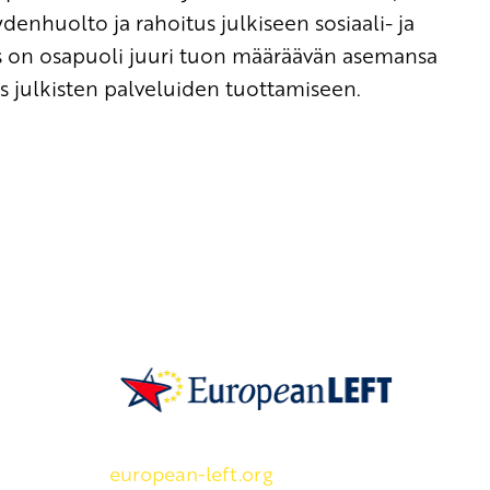
denhuolto ja rahoitus julkiseen sosiaali- ja
us on osapuoli juuri tuon määräävän asemansa
tus julkisten palveluiden tuottamiseen.
SKP on Euroopan Vasemmistopuolueen j
european-left.org