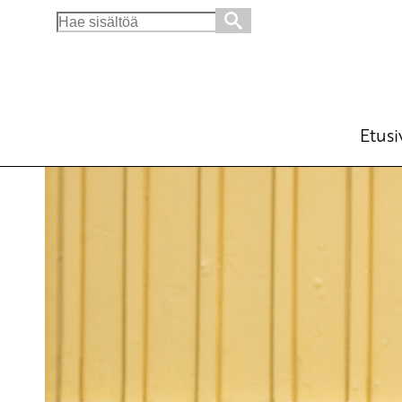
Search
for:
Julkisen palvelualan palkkaus ja työehdot k
Ajankohtaista
Kannanotot
Avainsanat:
hät
26.4.2022 - 11:41
SKP
Etusi