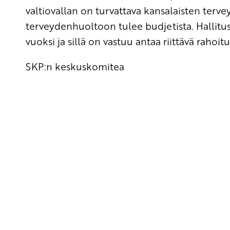
valtiovallan on turvattava kansalaisten tervey
terveydenhuoltoon tulee budjetista. Hallit
vuoksi ja sillä on vastuu antaa riittävä rahoi
SKP:n keskuskomitea
Yhteystiedot
SKP:n toimisto
Osoite: Viljatie 4 B 3. kerros, 00700 Helsinki
Puh: 045 7834 1346