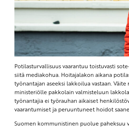
Potilasturvallisuus vaarantuu toistuvasti sot
siitä mediakohua. Hoitajalakon aikana potil
työnantajan aseeksi lakkoilua vastaan. Väite 
ministeriölle pakkolain valmisteluun lakkola
työnantajia ei työrauhan aikaiset henkilöstö
vaarantumiset ja peruuntuneet hoidot saan
Suomen kommunistinen puolue paheksuu voim