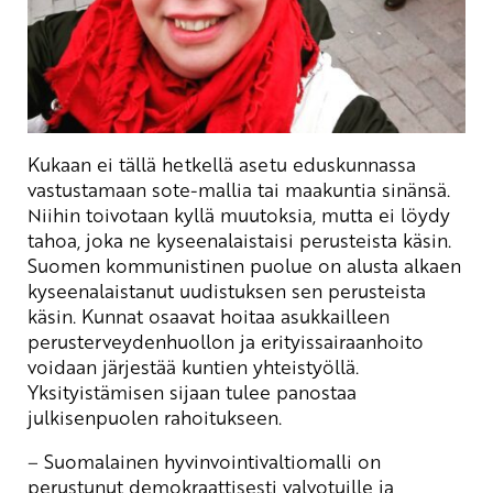
Kukaan ei tällä hetkellä asetu eduskunnassa
vastustamaan sote-mallia tai maakuntia sinänsä.
Niihin toivotaan kyllä muutoksia, mutta ei löydy
tahoa, joka ne kyseenalaistaisi perusteista käsin.
Suomen kommunistinen puolue on alusta alkaen
kyseenalaistanut uudistuksen sen perusteista
käsin. Kunnat osaavat hoitaa asukkailleen
perusterveydenhuollon ja erityissairaanhoito
voidaan järjestää kuntien yhteistyöllä.
Yksityistämisen sijaan tulee panostaa
julkisenpuolen rahoitukseen.
–
Suomalainen hyvinvointivaltiomalli on
perustunut demokraattisesti valvotuille ja