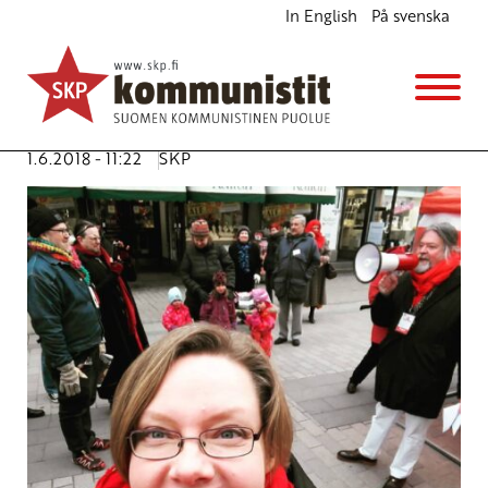
In English
På svenska
Sote pitää kaataa
Ajankohtaista
Avainsanat:
maakunnat
,
maakuntavaalit
,
sote-uudistus
,
työttömät
,
yksityistäminen
1.6.2018 - 11:22
SKP