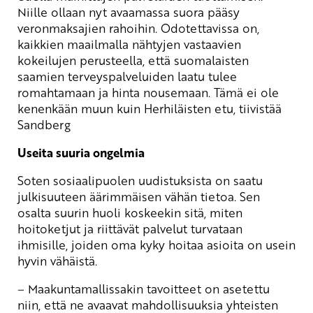
Niille ollaan nyt avaamassa suora pääsy
veronmaksajien rahoihin. Odotettavissa on,
kaikkien maailmalla nähtyjen vastaavien
kokeilujen perusteella, että suomalaisten
saamien terveyspalveluiden laatu tulee
romahtamaan ja hinta nousemaan. Tämä ei ole
kenenkään muun kuin Herhiläisten etu, tiivistää
Sandberg
Useita suuria ongelmia
Soten sosiaalipuolen uudistuksista on saatu
julkisuuteen äärimmäisen vähän tietoa. Sen
osalta suurin huoli koskeekin sitä, miten
hoitoketjut ja riittävät palvelut turvataan
ihmisille, joiden oma kyky hoitaa asioita on usein
hyvin vähäistä.
–
Maakuntamallissakin tavoitteet on asetettu
niin, että ne avaavat mahdollisuuksia yhteisten