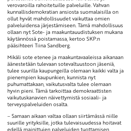
verovaroilla rahoitetuille palveluille. Vahvan
kunnallisdemokratian ansiosta suomalaisilla on
ollut hyvät mahdollisuudet vaikuttaa omien
palveluidensa järjestämiseen. Tämä mahdollisuus
ollaan nyt Sote- ja maakuntauudistuksen mukana
käytännössä poistamassa, kertoo SKP:n
pääsihteeri Tiina Sandberg.
Mikäli sote etenee ja maakuntavaaleissa aikanaan
äänestetään tulevaan sotevaltuustoon jäseniä,
tulee suurilla kaupungeilla olemaan kaikki valta ja
pienempien kaupunkien, kunnista nyt
puhumattakaan, vaikutusvalta tulee olemaan
hyvin pieni. Tämä tarkoittaa demokraattisten
vaikutuskanavien näivettymistä sosiaali- ja
terveyspalveluiden osalta.
–
Samaan aikaan valtaa ollaan siirtämässä niille
suurille yrityksille, jotka tulevaisuudessa hoitavat
edellä mainittujen palveluiden tuottamisen.