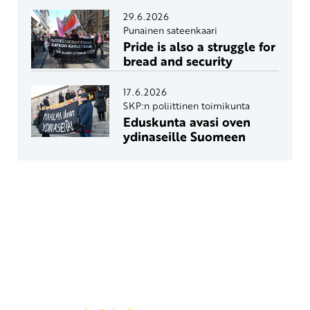
29.6.2026
Punainen sateenkaari
Pride is also a struggle for
bread and security
17.6.2026
SKP:n poliittinen toimikunta
Eduskunta avasi oven
ydinaseille Suomeen
Yhteystiedot
SKP:n toimisto
Osoite: Viljatie 4 B 3. kerros, 00700 Helsinki
Puh: 045 7834 1346