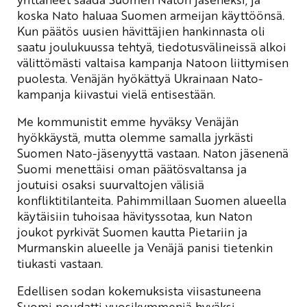
koska Nato haluaa Suomen armeijan käyttöönsä.
Kun päätös uusien hävittäjien hankinnasta oli
saatu joulukuussa tehtyä, tiedotusvälineissä alkoi
välittömästi valtaisa kampanja Natoon liittymisen
puolesta. Venäjän hyökättyä Ukrainaan Nato-
kampanja kiivastui vielä entisestään.
Me kommunistit emme hyväksy Venäjän
hyökkäystä, mutta olemme samalla jyrkästi
Suomen Nato-jäsenyyttä vastaan. Naton jäsenenä
Suomi menettäisi oman päätösvaltansa ja
joutuisi osaksi suurvaltojen välisiä
konfliktitilanteita. Pahimmillaan Suomen alueella
käytäisiin tuhoisaa hävityssotaa, kun Naton
joukot pyrkivät Suomen kautta Pietariin ja
Murmanskin alueelle ja Venäjä panisi tietenkin
tiukasti vastaan.
Edellisen sodan kokemuksista viisastuneena
Suomi noudatti vuosikymmeniä hyväksi