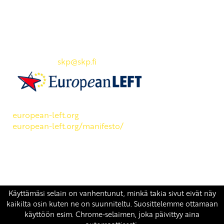
Yhteystiedot
SKP:n toimisto
Osoite: Viljatie 4 B 3. kerros, 00700 Helsinki
Puh: 045 7834 1346
Sähköposti:
skp
@skp.fi
SKP on Euroopan Vasemmistopuolueen jäsen.
european-left.org
european-left.org/manifesto/
Copyright 2026 © SKP
|
Tietosuojaseloste