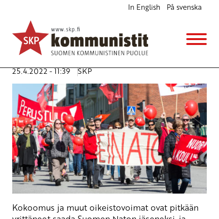
In English
På svenska
Kommunistit vastustavat Nato-jäsenyyttä
Ajankohtaista
Kannanotot
Avainsanat:
armeija
,
liitoutumattomuus
,
nato
,
sota
,
Ukraina
,
Venäjä
25.4.2022 - 11:39
SKP
Kokoomus ja muut oikeistovoimat ovat pitkään
yrittäneet saada Suomen Naton jäseneksi, ja