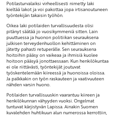
Potilasturvalaiksi virheellisesti nimetty laki
kieltää lakot ja voi pakottaa jopa irtisanoutuneen
työntekijän takaisin työhön.
Oikea laki potilaiden turvallisuudesta olisi
pitänyt säätää jo vuosikymmeniä sitten. Lain
puuttuessa ja huonon politiikan seurauksena
julkisen terveydenhuollon kehittäminen on
jätetty pahasti retuperälle. Sen seurauksena
hoitoihin pääsy on vaikeaa ja ihmisiä kuolee
hoitoon pääsyä jonottaessaan. Kun henkilökuntaa
ei ole riittävästi, työntekijät joutuvat
työskentelemään kiireessä ja huonoissa oloissa.
Ja palkkakin on työn raskauteen ja vaativuuteen
nähden varsin huono.
Potilaiden turvallisuuskin vaarantuu kiireen ja
henkilökunnan vähyyden vuoksi. Ongelmat
tuntuvat kärjistyvän Lapissa. Ainakin Suomen
kuvalehden huhtikuun alun numerossa kerrottiin,