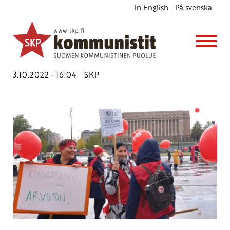
In English
På svenska
SKP:n Lapin piiri tuomitsee orjalain
Ajankohtaista
Kannanotot
Avainsanat:
hoitajat
,
HX-hävittäjät
,
nato
,
orjalaki
,
pakkolaki
,
potilasturvalaki
,
potilasturvallisuus
,
sota
3.10.2022 - 16:04
SKP