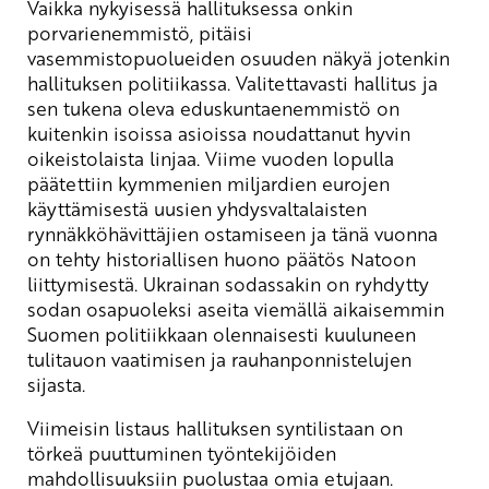
Vaikka nykyisessä hallituksessa onkin
porvarienemmistö, pitäisi
vasemmistopuolueiden osuuden näkyä jotenkin
hallituksen politiikassa. Valitettavasti hallitus ja
sen tukena oleva eduskuntaenemmistö on
kuitenkin isoissa asioissa noudattanut hyvin
oikeistolaista linjaa. Viime vuoden lopulla
päätettiin kymmenien miljardien eurojen
käyttämisestä uusien yhdysvaltalaisten
rynnäkköhävittäjien ostamiseen ja tänä vuonna
on tehty historiallisen huono päätös Natoon
liittymisestä. Ukrainan sodassakin on ryhdytty
sodan osapuoleksi aseita viemällä aikaisemmin
Suomen politiikkaan olennaisesti kuuluneen
tulitauon vaatimisen ja rauhanponnistelujen
sijasta.
Viimeisin listaus hallituksen syntilistaan on
törkeä puuttuminen työntekijöiden
mahdollisuuksiin puolustaa omia etujaan.