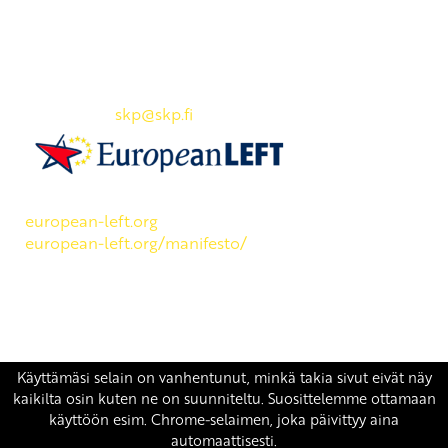
Yhteystiedot
SKP:n toimisto
Osoite: Viljatie 4 B 3. kerros, 00700 Helsinki
Puh: 045 7834 1346
Sähköposti:
skp
@skp.fi
SKP on Euroopan Vasemmistopuolueen jäsen.
european-left.org
european-left.org/manifesto/
Copyright 2026 © SKP
|
Tietosuojaseloste