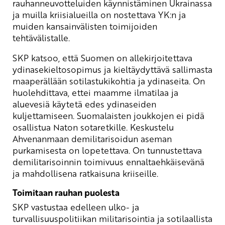
rauhanneuvotteluiden käynnistäminen Ukrainassa
ja muilla kriisialueilla on nostettava YK:n ja
muiden kansainvälisten toimijoiden
tehtävälistalle.
SKP katsoo, että Suomen on allekirjoitettava
ydinasekieltosopimus ja kieltäydyttävä sallimasta
maaperällään sotilastukikohtia ja ydinaseita. On
huolehdittava, ettei maamme ilmatilaa ja
aluevesiä käytetä edes ydinaseiden
kuljettamiseen. Suomalaisten joukkojen ei pidä
osallistua Naton sotaretkille. Keskustelu
Ahvenanmaan demilitarisoidun aseman
purkamisesta on lopetettava. On tunnustettava
demilitarisoinnin toimivuus ennaltaehkäisevänä
ja mahdollisena ratkaisuna kriiseille.
Toimitaan rauhan puolesta
SKP vastustaa edelleen ulko- ja
turvallisuuspolitiikan militarisointia ja sotilaallista