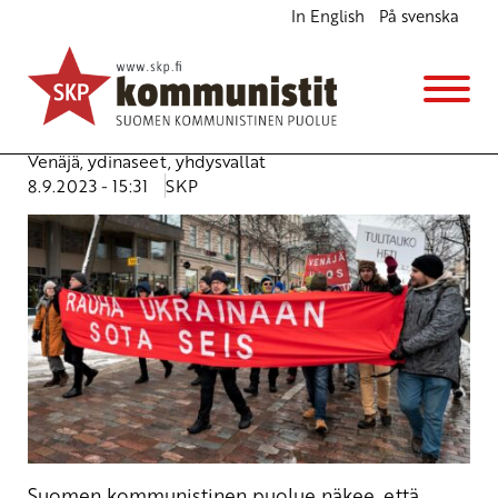
In English
På svenska
Asevarainen turvallisuus on petosta
Ajankohtaista
Kannanotot
Avainsanat:
Ahvenanmaa
,
aselepo
,
asevarustelu
,
demilitariointi
,
nato
,
rauha
,
sota
,
Ukraina
,
varustelu
,
Venäjä
,
ydinaseet
,
yhdysvallat
8.9.2023 - 15:31
SKP
Suomen kommunistinen puolue näkee, että