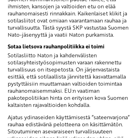
ihmisten, kansojen ja valtioiden etu on elää
rauhanomaisesti rinnakkain. Kaikenlaiset klikit ja
sotilasliitot ovat omiaan vaarantamaan rauhaa ja
turvallisuutta. Tästä syystä SKP vastustaa Suomen
Nato-jäsenyyttä ja vaatii Naton purkamista.
Sotaa lietsova rauhanpolitiikka ei toimi
Sotilasliitto Naton ja kahdenvälisten
sotilasyhteistyösopimusten varaan rakennettu
turvallisuus on itsepetosta. On järjenvastaista
esittää, että sotilaallista jännitettä kasvattamalla
pystyttäisiin muuttamaan valtioiden toimintaa
rauhanomaisemmaksi. EU:n vaatiman
pakotepolitiikan hinta on erityisen kova Suomen
kaltaisten rajavaltioiden kohdalla.
Ajatus ydinaseiden käyttämisestä ”sateenvarjona”
rauhaa edistävänä pelotteena on käsittämätön.
Sitoutuminen asevaraiseen turvallisuuteen