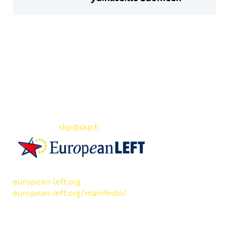
Yhteystiedot
SKP:n toimisto
Osoite: Viljatie 4 B 3. kerros, 00700 Helsinki
Puh: 045 7834 1346
Sähköposti:
skp
@skp.fi
SKP on Euroopan Vasemmistopuolueen jäsen.
european-left.org
european-left.org/manifesto/