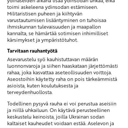
ydinaseiden aikana lisää ydinsodan uhkaa, eikä
toimi askeleena ydinsodan estämiseen.
Militaristisen puheen ja kiihtyvän
varustautumisen lisääntyminen on tuhoisaa
ihmiskunnan tulevaisuuden ja maapallon
kannalta, se hämärtää sotimisen inhimilliset
kärsimykset ja ympäristötuhot.
Tarvitaan rauhantyötä
Asevarustelu syö kauhistuttavan määrän
luonnonvaroja ja siihen haaskataan järjettömästi
rahaa, joka kasvattaa aseteollisuuden voittoja.
Aseostoihin käytetty raha on pois tärkeämmistä
asioista, kuten koulutuksesta ja
terveydenhuollosta.
Todellinen pysyvä rauha ei voi perustua aseisiin
ja niillä uhkailuun. On käytävä perusteellinen
keskustelu keinoista, joilla Ukrainan sodan
kaltaiset kauheudet voidaan estää. Aselevon ja