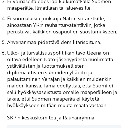
Ei ydinaseita edes läpikulkumatkalla Suomen
maaperälle, ilmatilaan tai aluevesille.
Ei suomalaisia joukkoja Naton sotaretkille,
ainoastaan YK:n rauhanturvatehtäviin, jotka
perustuvat kaikkien osapuolien suostumukseen.
Ahvenanmaa pidettävä demilitarisoituna.
Ulko- ja turvallisuuspolitiikan tavoitteena on
oltava edelleen Nato-jäsenyydestä huolimatta
ystävällisten ja luottamuksellisten
diplomaattisten suhteiden ylläpito ja
palauttaminen Venäjän ja kaikkien muidenkin
maiden kanssa. Tämä edellyttää, että Suomi ei
salli hyökkäysaseistusta omalle maaperälleen ja
takaa, että Suomen maaperää ei käytetä
hyökkäykseen mitään muuta maata vastaan.
SKP:n keskuskomitea ja Rauhanryhmä