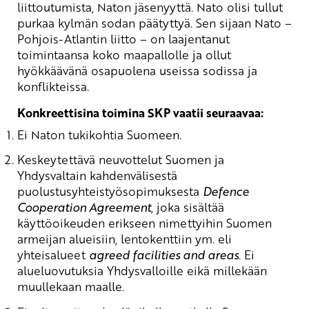
liittoutumista, Naton jäsenyyttä. Nato olisi tullut
purkaa kylmän sodan päätyttyä. Sen sijaan Nato –
Pohjois-Atlantin liitto – on laajentanut
toimintaansa koko maapallolle ja ollut
hyökkäävänä osapuolena useissa sodissa ja
konflikteissa.
Konkreettisina toimina SKP vaatii seuraavaa:
Ei Naton tukikohtia Suomeen.
Keskeytettävä neuvottelut Suomen ja
Yhdysvaltain kahdenvälisestä
puolustusyhteistyösopimuksesta
Defence
Cooperation Agreement
, joka sisältää
käyttöoikeuden erikseen nimettyihin Suomen
armeijan alueisiin, lentokenttiin ym. eli
yhteisalueet
agreed facilities and areas
. Ei
alueluovutuksia Yhdysvalloille eikä millekään
muullekaan maalle.