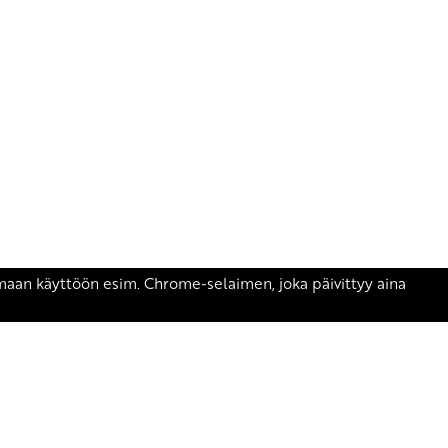
äsen.