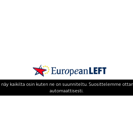
SKP on Euroopan Vasemmistopuolueen j
european-left.org
european-left.org/manifesto/
Copyright 2026 © SKP
|
Tietosuojaseloste