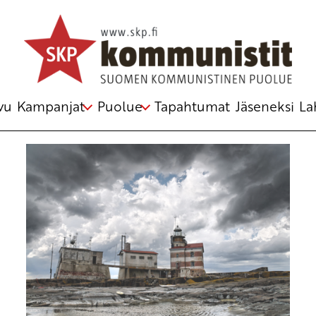
Avainsana
Ahvenanmaa
vu
Kampanjat
Puolue
Tapahtumat
Jäseneksi
La