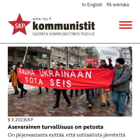
In English
På svenska
Avainsana
aselepo
8.9.2023
SKP
Asevarainen turvallisuus on petosta
On järjenvastaista esittää, että sotilaallista jännitettä