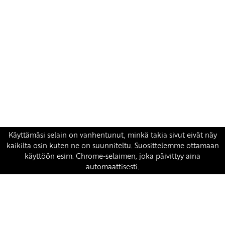
Yhteystiedot
SKP:n toimisto
Osoite: Viljatie 4 B 3. kerros, 00700 Helsinki
Puh: 045 7834 1346
Sähköposti:
skp
@skp.fi
SKP on Euroopan Vasemmistopuolueen jäsen.
european-left.org
european-left.org/manifesto/