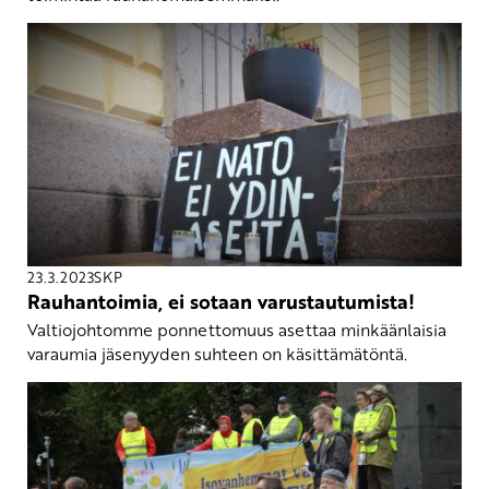
23.3.2023
SKP
Rauhantoimia, ei sotaan varustautumista!
Valtiojohtomme ponnettomuus asettaa minkäänlaisia
varaumia jäsenyyden suhteen on käsittämätöntä.