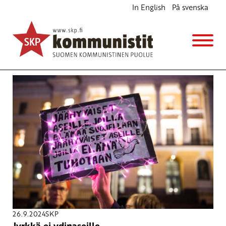
In English
På svenska
Avainsana
ydinaseet
26.9.2024
SKP
Jyrkkä ei ydinaseille