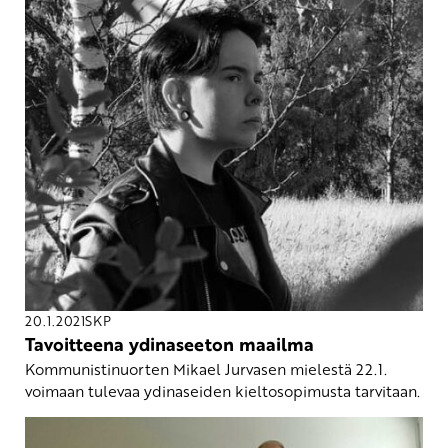
20.1.2021
SKP
Tavoitteena ydinaseeton maailma
Kommunistinuorten Mikael Jurvasen mielestä 22.1.
voimaan tulevaa ydinaseiden kieltosopimusta tarvitaan.