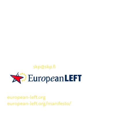
Yhteystiedot
SKP:n toimisto
Osoite: Viljatie 4 B 3. kerros, 00700 Helsinki
Puh: 045 7834 1346
Sähköposti:
skp
@skp.fi
SKP on Euroopan Vasemmistopuolueen jäsen.
european-left.org
european-left.org/manifesto/