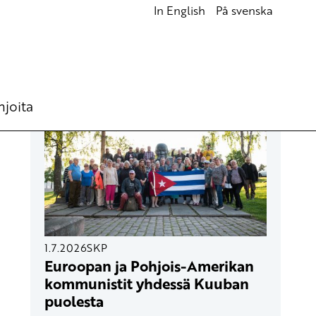
In English
På svenska
UUSIMMAT ARTIKKELIT
hjoita
1.7.2026
SKP
Euroopan ja Pohjois-Amerikan
kommunistit yhdessä Kuuban
puolesta