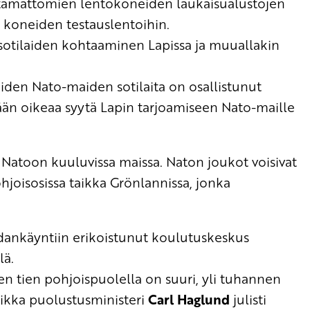
ttämättömien lentokoneiden laukaisualustojen
en koneiden testauslentoihin.
sotilaiden kohtaaminen Lapissa ja muuallakin
iden Nato-maiden sotilaita on osallistunut
itään oikeaa syytä Lapin tarjoamiseen Nato-maille
 Natoon kuuluvissa maissa. Naton joukot voisivat
hjoisosissa taikka Grönlannissa, jonka
sodankäyntiin erikoistunut koulutuskeskus
lä.
n tien pohjoispuolella on suuri, yli tuhannen
ikka puolustusministeri
Carl Haglund
julisti