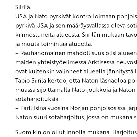
Siirilä.
USA ja Nato pyrkivät kontrolloimaan
pohjois
pyrkivä USA ja sen määräysvallassa oleva soti
kiinnostuneita alueesta.
Siirilän mukaan t
avo
ja muuta toimintaa alueella.
– Rauhanomainen mahdollisuus olisi alueen
maiden yhteistyöelimessä Arktisessa neuvosto
ovat kuitenkin valinneet alueella jännitystä l
Tapio Siirilä kertoo, että Naton l
äsnäoloa poh
muassa sijoittamalla Nato-joukkoja ja Naton a
sotaharjoituksia.
– P
arillisina vuosina Norjan pohjoisosissa jär
Naton suuri sotaharjoitus, jossa on mukana s
Suomikin on ollut innolla mukana. H
arjoitu