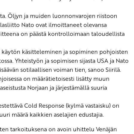
ta
.
Ö
ljyn ja muiden luonnonvarojen riistoon
lasliitto Nato ovat ilmoittaneet olevansa
itteena on päästä kontrolloimaan taloudellista
 käytön käsitteleminen ja sopiminen pohjoisten
ssa. Yhteistyön ja sopimisen sijasta USA ja Nato
isäävän sotilaallisen voiman tien
, sanoo Siirilä.
joisessa on määrätietoisesti lisätty muun
seistusta Norjaan ja järjestämällä suuria
jestettävä
Cold
Response
(kylmä vastaisku) on
uuri määrä kaikkien aselajien edustajia.
sten tarkoituksena on avoin uhittelu Venäjän