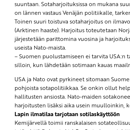
suuntaan. Sotaharjoituksissa on mukana suu
on lännen vastaus Venäjän politiikalle
, tarken
Toinen suuri toistuva sotaharjoitus on ilma
(Arktinen haaste). Harjoitus toteutetaan Nor
järjestetään parittomina vuosina ja harjoituk
useista Nato-maista.
– Suomen puolustamiseen ei tarvita USA:n t
silloin, kun lähdetään sotimaan kauas maail
USA ja Nato ovat pyrkineet sitomaan Suomen 
pohjoista sotapolitiikkaa. Se onkin ollut he
hallitusten ansiosta. Nato-maiden sotakone
harjoitusten lisäksi aika usein muulloinkin,
k
Lapin ilmatilaa tarjotaan sotilaskäyttöön
Kemijärvellä toimii ranskalaisen sotateollis