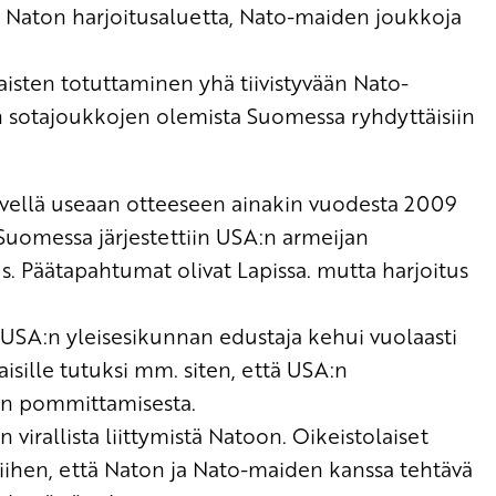
sa Naton harjoitusaluetta, Nato-maiden joukkoja
isten totuttaminen yhä tiivistyvään Nato-
en sotajoukkojen olemista Suomessa ryhdyttäisiin
rvellä useaan otteeseen ainakin vuodesta 2009
Suomessa järjestettiin USA:n armeijan
s. Päätapahtumat olivat Lapissa. mutta harjoitus
USA:n yleisesikunnan edustaja kehui vuolaasti
aisille tutuksi mm. siten, että USA:n
een pommittamisesta.
irallista liittymistä Natoon.
Oikeistolaiset
ä siihen, että Naton ja Nato-maiden kanssa tehtävä