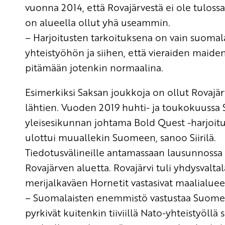
vuonna 2014, että Rovajärvestä ei ole tulos
on alueella ollut yhä useammin.
– Harjoitusten tarkoituksena on vain
suomala
yhteistyöhön ja siihen, että vieraiden maid
pitämään jotenkin normaalina
.
Esimerkiksi Saksan joukkoja on ollut Rovajä
lähtien. Vuoden 2019 huhti- ja toukokuussa 
yleisesikunnan johtama Bold
Quest
-harjoitu
ulottui muuallekin Suomeen
, sanoo Siirilä.
Tiedotusvälineille antamassaan lausunnossa 
Rovajärven aluetta. Rovajärvi tuli yhdysvaltal
merijalkaväen Hornetit vastasivat maalialu
– Suomalaisten enemmistö vastustaa Suomen v
pyrkivät kuitenkin tiiviillä Nato-yhteistyöll