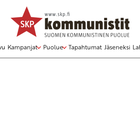
ydinaseet
vu
Kampanjat
Puolue
Tapahtumat
Jäseneksi
La