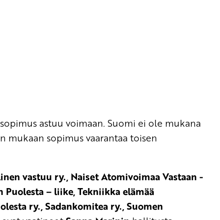
ävä sopimus astuu voimaan. Suomi ei ole mukana
men mukaan sopimus vaarantaa toisen
linen vastuu ry., Naiset Atomivoimaa Vastaan -
 Puolesta – liike, Tekniikka elämää
olesta ry., Sadankomitea
ry., Suomen