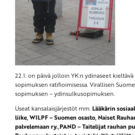
22.1. on päivä jolloin YK:n ydinaseet kielt
sopimuksen ratifioimisessa. Virallisen Suo
sopimuksen – ydinsulkusopimuksen.
Useat kansalaisjärjestöt mm.
Lääkärin sosiaa
liike, WILPF – Suomen osasto, Naiset Rauhan
palvelemaan ry.,PAND – Taitelijat rauhan pu