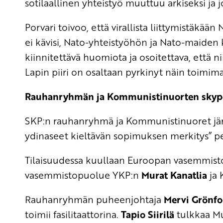
sotilaallinen yhteistyö muuttuu arkiseksi ja j
Porvari toivoo, että virallista liittymistäkään
ei kävisi, Nato-yhteistyöhön ja Nato-maiden k
kiinnitettävä huomiota ja osoitettava, että 
Lapin piiri on osaltaan pyrkinyt näin toimimaa
Rauhanryhmän ja Kommunistinuorten skyp
SKP:n rauhanryhmä ja Kommunistinuoret järj
ydinaseet kieltävän sopimuksen merkitys” per
Tilaisuudessa kuullaan Euroopan vasemmisto
vasemmistopuolue YKP:n
Murat Kanatlia
ja 
Rauhanryhmän puheenjohtaja
Mervi Grönfo
toimii fasilitaattorina.
Tapio Siirilä
tulkkaa Mu