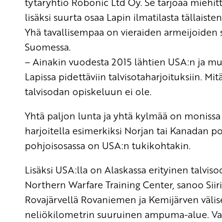
tytäryhtiö
Robonic
Ltd Oy. Se tarjoaa miehi
lisäksi suurta osaa Lapin ilmatilasta tällaist
Yhä tavallisempaa on vieraiden armeijoiden 
Suomessa.
– Ainakin vuodesta 2015 lähtien USA:n ja mu
Lapissa pidettäviin talvisotaharjoituksiin. M
talvisodan opiskeluun ei ole.
Yhtä paljon lunta ja yhtä kylmää on monissa
harjoitella esimerkiksi Norjan tai Kanadan po
pohjoisosassa on USA:n tukikohtakin.
Lisäksi USA:lla on Alaskassa erityinen talvi
Northern
Warfare
Training Center
, sanoo Siiri
Rovajärvellä Rovaniemen ja Kemijärven välise
neliökilometrin suuruinen ampuma-alue. Va