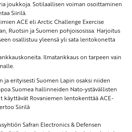
ria joukkoja
.
S
otilaallisen voiman osoittaminen
taa Siirilä.
voimien ACE eli
Arctic
Challenge
Exercise
jan, Ruotsin ja Suomen pohjoisosissa. Harjoitus
seen osallistuu yleensä yli sata lentokonetta
ankkauskoneita. Ilmatankkaus on tarpeen vain
malle.
ja erityisesti Suomen Lapin osaksi niiden
lppoa Suomea hallinneiden Nato-ystävällisten
et käyttävät Rovaniemen lentokenttää ACE-
ertoo
Siirilä
uusyhtiön
Safran
Electronics
&
Defensen