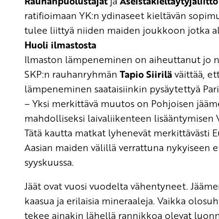
Rauhanpuolustajat
ja
Aseistakieltäytyjäliitt
ratifioimaan YK:n ydinaseet kieltävän sop
tulee liittyä niiden maiden joukkoon jotka a
Huoli ilmastosta
Ilmaston lämpeneminen on aiheuttanut jo ny
SKP:n rauhanryhmän
Tapio Siirilä
väittää, e
lämpeneminen saataisiinkin pysäytettyä Parii
– Yksi merkittävä muutos on Pohjoisen jääm
mahdolliseksi laivaliikenteen lisääntymisen V
Tätä kautta matkat lyhenevät merkittävästi E
Aasian maiden välillä verrattuna nykyiseen e
syyskuussa.
Jäät ovat vuosi vuodelta vähentyneet. Jäämer
kaasua ja erilaisia mineraaleja. Vaikka olos
tekee ainakin lähellä rannikkoa olevat luo