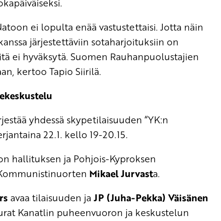
okapäiväiseksi.
 Natoon ei lopulta enää vastustettaisi. Jotta näin
anssa järjestettäviin sotaharjoituksiin on
niitä ei hyväksytä. Suomen Rauhanpuolustajien
n, kertoo Tapio Siirilä.
ekeskustelu
estää yhdessä skypetilaisuuden “YK:n
jantaina 22.1. kello 19-20.15.
n hallituksen ja Pohjois-Kyproksen
Kommunistinuorten
Mikael Jurvast
a.
rs
avaa tilaisuuden ja
JP (Juha-Pekka) Väisänen
rat Kanatlin puheenvuoron ja keskustelun