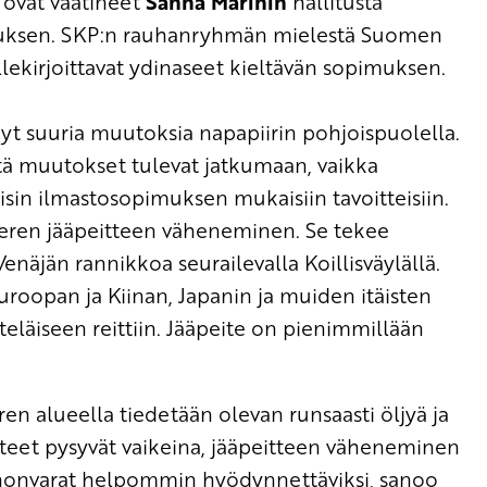
o
ovat vaatineet
Sanna
Marinin
hallitusta
imuksen. SKP:n rauhanryhmän mielestä Suomen
llekirjoittavat ydinaseet kieltävän sopimuksen.
t suuria muutoksia napapiirin pohjoispuolella.
ttä muutokset tulevat jatkumaan, vaikka
sin ilmastosopimuksen mukaisiin tavoitteisiin.
eren jääpeitteen väheneminen. Se tekee
enäjän rannikkoa seurailevalla Koillisväylällä.
uroopan ja Kiinan, Japanin ja muiden itäisten
teläiseen reittiin. Jääpeite on pienimmillään
en alueella tiedetään olevan runsaasti öljyä ja
uhteet pysyvät vaikeina, jääpeitteen väheneminen
nnonvarat helpommin hyödynnettäviksi
, sanoo