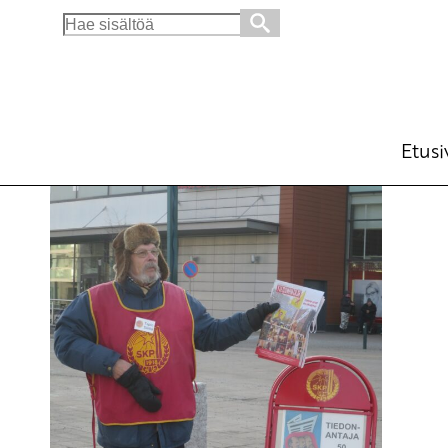
Search
for:
Pohjoisen sotavalmistelut pysäytettävä
Ajankohtaista
Avainsanat:
Arktis
,
nato
,
TPNW
,
22.1.2021 - 10:09
SKP
Etusi