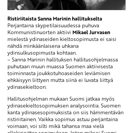
Ristiriitaista Sanna
Marinin
hallitukselta
Perjantaina
skypetilaisuudessa
puhuva
Kommunistinuorten aktiivi
Mika
e
l Jurvasen
mielestä y
dinaseiden kieltosopimusta ei saisi
nähdä minkäänlaisena uhkana
ydinsulkusopimusta kohtaan.
– Sanna
Marinin
hallituksen hallitusohjelmassa
puhutaan muun muassa Suomen aktiivisesta
toiminnasta joukkotuhoaseiden leviämisen
ehkäisyyn liittyen mutta siinä ei luvata liittyä
ydinasekieltoon.
Hallitusohjelman mukaan Suomi jatkaa myös
ydinasekieltosopimuksen analysointia. Suomen
kanta ydinasesopimuksista on siis hämmentävän
ristiriitainen. Vaikka sopimus astuu perjantaina
voimaan, voi silti mikä tahansa maa vielä
allekirjoittaa sopimuksen. Joten miksei Suomi