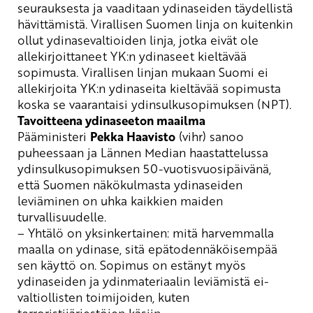
seurauksesta ja vaaditaan ydinaseiden täydellistä
hävittämistä.
Virallisen Suomen linja on
kuitenkin
ollut ydinasevaltioiden linja, jotka eivät ole
allekirjoittaneet YK:n ydinaseet kieltävää
sopimusta.
Virallisen linjan mukaan
Suomi ei
allekirjoita YK:n ydinaseita kieltävää sopimusta
koska se vaarantaisi ydinsulkusopimuksen (NPT).
Tavoitteena ydinaseeton maailma
Pääministeri
Pekka Haavisto
(
vihr
) sanoo
puheessaan
ja Lännen Median haastattelussa
ydinsulkusopimuksen
50-vuotis
vuosipäivänä,
että Suomen näkökulmasta
y
dinaseiden
leviäminen on uhka kaikkien maiden
turvallisuudelle.
– Yhtälö on yksinkertainen: mitä harvemmalla
maalla on ydinase, sitä epätodennäköisempää
sen käyttö on. Sopimus on estänyt myös
ydinaseiden ja ydinmateriaalin leviämistä ei-
valtiollisten toimijoiden, kuten