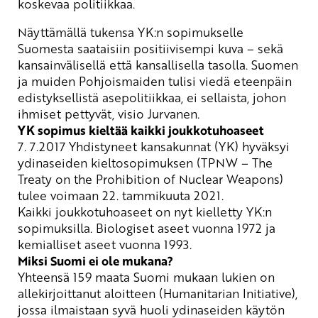
koskevaa politiikkaa.
Näyttämällä tukensa YK:n sopimukselle
Suomesta saataisiin positiivisempi kuva – sekä
kansainvälisellä että kansallisella tasolla. Suomen
ja muiden Pohjoismaiden tulisi viedä eteenpäin
edistyksellistä asepolitiikkaa, ei sellaista, johon
ihmiset pettyvät, visio Jurvanen.
YK sopimus kieltää kaikki joukkotuhoaseet
7. 7.2017 Yhdistyn
eet
kansak
un
nat
(YK)
hyväksy
i
ydinaseiden kieltosopimu
ksen
(TPNW
–
The
Treaty
on
the
Prohibition of
Nuclear
Weapons
)
tulee voimaan 22. tammikuuta 2021.
Kaikki jou
k
kotuhoaseet on nyt kielletty
YK:n
sopimuks
i
lla.
Biologis
et
ase
et
vuonna 1972 ja
kemiallis
et
ase
et
vuonna 1993
.
Miksi Suomi ei ole mukana
?
Yhteensä 159 maata Suomi mukaan lukien on
allekirjoittanut aloitteen (
Humanitarian
Initiative
),
jossa ilmaistaan syvä huoli ydinaseiden käytön