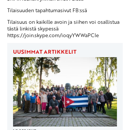
Tilaisuuden tapahtumasivut FB:ssä
Tilaisuus on kaikille avoin ja siihen voi osallistua
tästä linkistä
skypessä
https://join.skype.com/ioqyYWWaPCIe
UUSIMMAT ARTIKKELIT