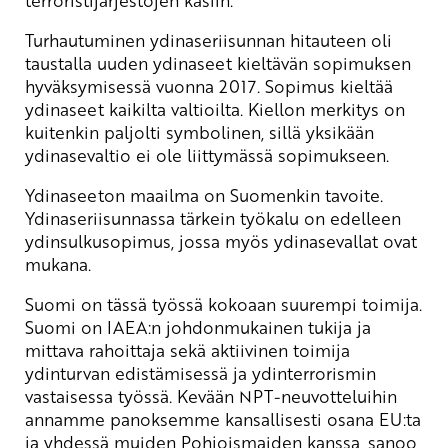
terroristijärjestöjen käsiin
.
Turhautuminen ydinaseriisunnan hitauteen oli
taustalla uuden ydinaseet kieltävän sopimuksen
hyväksymisessä vuonna 2017. Sopimus kieltää
ydinaseet kaikilta valtioilta. Kiellon merkitys on
kuitenkin paljolti symbolinen, sillä yksikään
ydinasevaltio ei ole liittymässä sopimukseen.
Ydinaseeton maailma on Suomenkin tavoite.
Ydinaseriisunnassa tärkein työkalu on edelleen
ydinsulkusopimus, jossa myös ydinasevallat ovat
mukana.
Suomi on tässä työssä kokoaan suurempi toimija.
Suomi on IAEA:n johdonmukainen tukija ja
mittava rahoittaja sekä aktiivinen toimija
ydinturvan edistämisessä ja ydinterrorismin
vastaisessa työssä. Kevään NPT-neuvotteluihin
annamme panoksemme kansallisesti osana EU:ta
ja yhdessä muiden Pohjoismaiden kanssa, sanoo