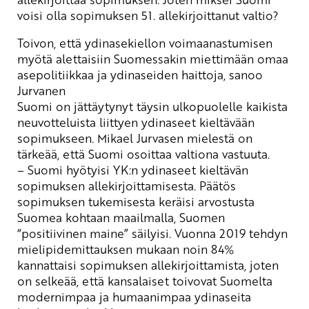
voisi olla sopimuksen 51. allekirjoittanut valtio?
Toivon, että ydinasekiellon voimaanastumisen
myötä alettaisiin Suomessakin miettimään omaa
asepolitiikkaa ja ydinaseiden haittoja, sanoo
Jurvanen
Suomi on jättäytynyt täysin ulkopuolelle kaikista
neuvotteluista liittyen ydinaseet kieltävään
sopimukseen. Mikael Jurvasen mielestä on
tärkeää, että Suomi osoittaa valtiona vastuuta.
– Suomi hyötyisi YK:n ydinaseet kieltävän
sopimuksen allekirjoittamisesta. Päätös
sopimuksen tukemisesta keräisi arvostusta
Suomea kohtaan maailmalla, Suomen
“positiivinen maine” säilyisi. Vuonna 2019 tehdyn
mielipidemittauksen mukaan noin 84%
kannattaisi sopimuksen allekirjoittamista, joten
on selkeää, että kansalaiset toivovat Suomelta
modernimpaa ja humaanimpaa ydinaseita