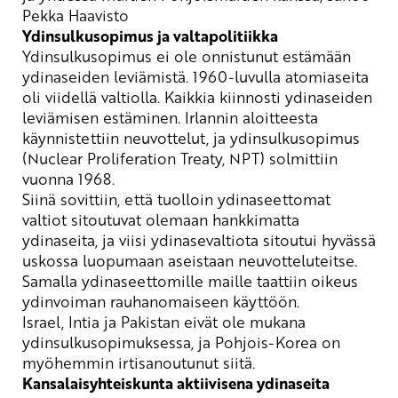
Pekka Haavisto
Ydinsulkusopimus ja valtapolitiikka
Ydinsulkusopimus ei ole onnistunut estämään
ydinaseiden leviämistä.
1960-luvulla atomiaseita
oli viidellä valtiolla. Kaikkia kiinnosti ydinaseiden
leviämisen estäminen. Irlannin aloitteesta
käynnistettiin neuvottelut, ja ydinsulkusopimus
(
Nuclear
Proliferation
Treaty
, NPT) solmittiin
vuonna 1968.
Siinä sovittiin, että tuolloin ydinaseettomat
valtiot sitoutuvat olemaan hankkimatta
ydinaseita, ja viisi ydinasevaltiota sitoutui hyvässä
uskossa
luopumaan aseistaan neuvotteluteitse.
Samalla ydinaseettomille maille taattiin oikeus
ydinvoiman rauhanomaiseen käyttöön.
Israel, Intia ja Pakistan eivät ole mukana
ydinsulkusopimuksessa, ja Pohjois-Korea on
myöhemmin irtisanoutunut siitä.
Kansal
a
isyhteiskunta aktiivisena ydinaseita