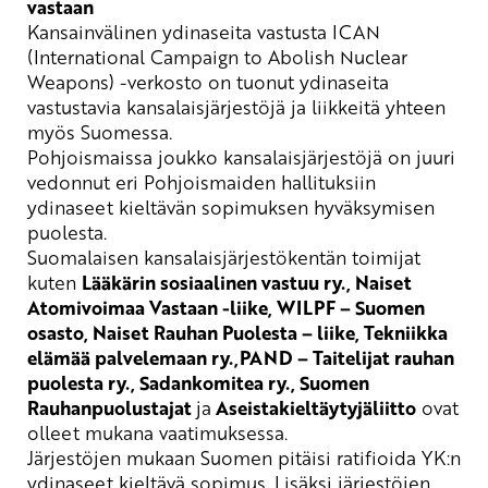
vastaan
Kansainvälinen ydinaseita vastusta
ICAN
(International
Campaign
to
Abolish
Nuclear
Weapons
) -verkosto
on tu
onut ydinaseita
vastustavia kansalaisjärjestöjä ja liikkeitä yhteen
myös Suomessa
.
Pohjoismaissa joukko kansalaisjärjestöjä
on juuri
ve
donnut eri Pohjois
maiden hallituksiin
ydinaseet kieltävän sopimuksen hyväksymisen
puolesta.
Suomalaisen
kansalaisjärjestökentän
toimijat
kuten
Lääkärin sosiaalinen vastuu ry.,
Naiset
Atomivoimaa Vastaan -liike, WILPF – Suomen
osasto, Naiset Rauhan Puolesta – liike, Tekniikka
elämää palvelemaan ry.,
PAND – Taitelijat rauhan
puolesta ry.,
Sadankomitea ry.,
Suomen
Rauhanpuolustajat
ja
Aseistakieltäytyjäliitto
ovat
olleet mukana vaatimuksessa.
Järjestöjen mukaan
Suomen
pitäisi
ratifioida YK:n
ydinaseet kieltävä sopimus. Lisäksi järjestöjen