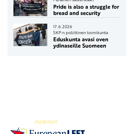
Pride is also a struggle for
bread and security
17.6.2026
SKP:n poliittinen toimikunta
Eduskunta avasi oven
ydinaseille Suomeen
Yhteystiedot
SKP:n toimisto
Osoite: Viljatie 4 B 3. kerros, 00700 Helsinki
Puh: 045 7834 1346
Sähköposti:
skp
@skp.fi