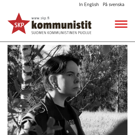
In English
På svenska
Tavoitteena ydinaseeton maailma
Ajankohtaista
Avainsanat:
aseidenriisunta
,
TPNW
,
ydinaseet
,
yk
20.1.2021 - 12:47
SKP