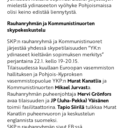
mielestä
ydinaseeton vyöhyke Pohjoismaissa
olisi keino edistää liennytystä.
Rauhanryhmän ja Kommunistinuorten
skypekeskustelu
SKP:n rauhanryhmä ja Kommunistinuoret
järjestää yhdessä skypetilaisuuden “YK:n
ydinaseet kieltävän sopimuksen merkitys”
perjantaina 22.1. kello 19-20.15.
Tilaisuudessa kuullaan Euroopan vasemmiston
hallituksen ja Pohjois-Kyproksen
vasemmistopuolue
YKP:n
Murat
Kanatlia
ja
Kommunistinuorten
Mikael Jurvast
a.
Rauhanryhmän puheenjohtaja
Mervi Grönfors
avaa tilaisuuden ja
JP (Juha-Pekka) Väisänen
toimii fasilitaattorina.
Tapio Siirilä
tulkkaa
Murat
Kanatlin
puheenvuoron ja keskustelun
englannista suomeksi.
SKP:n rauhanryhmän sivut FB:ssä