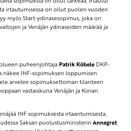
tavia sopimuksia on ollut tärkeää, irtautui
a irtautumisessa on ollut puolen vuoden
tyy myös Start-ydinasesopimus, joka on
svaltojen ja Venäjän ydinaseiden määrää ja
uolueen puheenjohtaja
Patrik Köbele
DKP-
ssa näkee INF-sopimuksen loppumisen
öbele arvelee sopimuksettoman tilanteen
ooppaan vastaiskuna Venäjän ja Kiinan
enäjää INF sopimuksesta irtaantumisesta.
suudessa Saksan puolustusministerin
Annegret