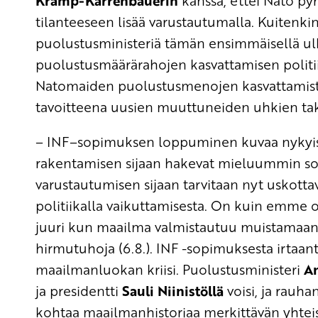
Kramp-Karrenbauerin
kanssa, ettei Nato p
tilanteeseen lisää varustautumalla. Kuitenkin
puolustusministeriä tämän ensimmäisellä ulk
puolustusmäärärahojen kasvattamisen politiik
Natomaiden puolustusmenojen kasvattamista
tavoitteena uusien muuttuneiden uhkien tak
– INF–sopimuksen loppuminen kuvaa nykyistä 
rakentamisen sijaan hakevat mieluummin sotil
varustautumisen sijaan tarvitaan nyt uskottav
politiikalla vaikuttamisesta. On kuin emme 
juuri kun maailma valmistautuu muistamaan 
hirmutuhoja (6.8.). INF -sopimuksesta irta
maailmanluokan kriisi. Puolustusministeri
An
ja presidentti
Sauli Niinistöllä
voisi, ja rauha
kohtaa maailmanhistoriaa merkittävän yhteis