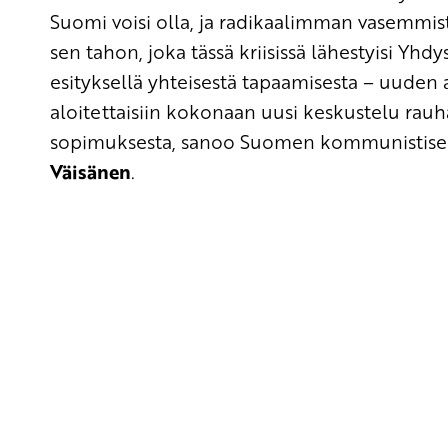
Suomi voisi olla, ja radikaalimman vasemmist
sen tahon, joka tässä kriisissä lähestyisi Yhdy
esityksellä yhteisestä tapaamisesta – uuden a
aloitettaisiin kokonaan uusi keskustelu rauhan
sopimuksesta, sanoo Suomen kommunistis
Väisänen
.
Yhteystiedot
SKP:n toimisto