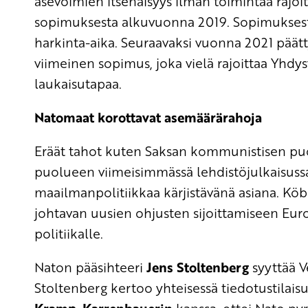
asevoimien itsenäisyys ilman toimintaa rajoit
sopimuksesta alkuvuonna 2019. Sopimuksest
harkinta-aika. Seuraavaksi vuonna 2021 päät
viimeinen sopimus, joka vielä rajoittaa Yhdy
laukaisutapaa.
Natomaat korottavat asemäärärahoja
Eräät tahot kuten Saksan kommunistisen p
puolueen viimeisimmässä lehdistöjulkaisu
maailmanpolitiikkaa kärjistävänä asiana. K
johtavan uusien ohjusten sijoittamiseen Eur
politiikalle.
Naton pääsihteeri
Jens Stoltenberg
syyttää V
Stoltenberg kertoo yhteisessä tiedotustilai