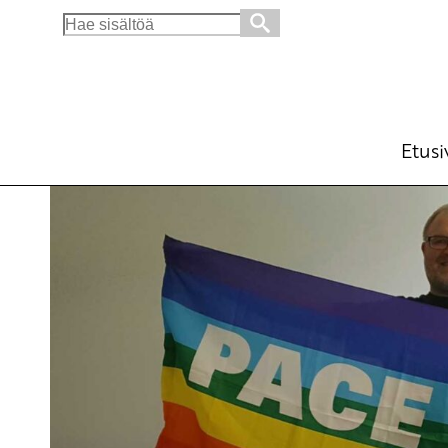
Search
for:
Ydinasetoimia suitsittava edelleen
Ajankohtaista
Avainsanat:
aseriisunta
,
INF-sop
2.8.2019 - 15:55
SKP
Etusi