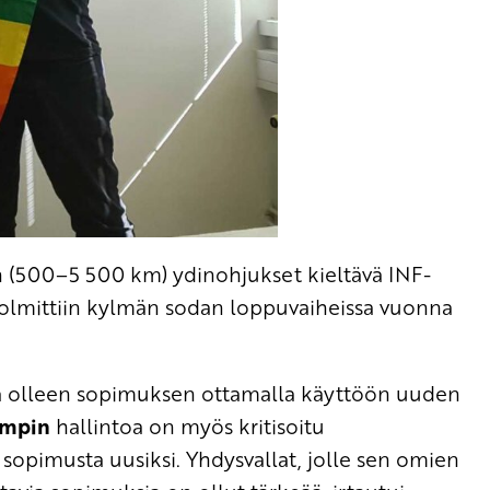
n (500–5 500 km) ydinohjukset kieltävä INF-
solmittiin kylmän sodan loppuvaiheissa vuonna
sa olleen sopimuksen ottamalla käyttöön uuden
umpin
hallintoa on myös kritisoitu
opimusta uusiksi. Yhdysvallat, jolle sen omien