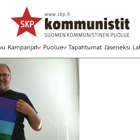
imus
,
ydinaseet
vu
Kampanjat
Puolue
Tapahtumat
Jäseneksi
La