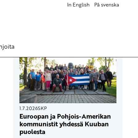
In English
På svenska
UUSIMMAT ARTIKKELIT
hjoita
1.7.2026
SKP
Euroopan ja Pohjois-Amerikan
kommunistit yhdessä Kuuban
puolesta