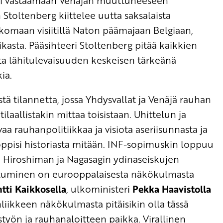
yri vastaamaan Venäjän muuttuneeseen
 Stoltenberg kiittelee uutta saksalaista
omaan visiitillä Naton päämajaan Belgiaan,
asta. Pääsihteeri Stoltenberg pitää kaikkien
 lähitulevaisuuden keskeisen tärkeänä
ia.
tilannetta, jossa Yhdysvallat ja Venäjä rauhan
aallistakin mittaa toisistaan. Uhittelun ja
aa rauhanpolitiikkaa ja visiota aseriisunnasta ja
oppisi historiasta mitään. INF-sopimuskin loppuu
Hiroshiman ja Nagasagin ydinaseiskujen
antuminen on eurooppalaisesta näkökulmasta
tti Kaikkosella
, ulkoministeri
Pekka Haavistolla
nliikkeen näkökulmasta pitäisikin olla tässä
työn ja rauhanaloitteen paikka. Virallinen