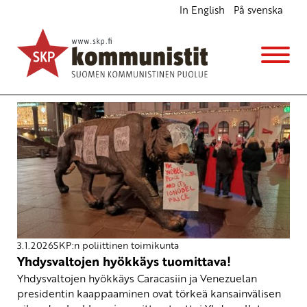
In English
På svenska
Avainsana
yhdysvallat
3.1.2026
SKP:n poliittinen toimikunta
Yhdysvaltojen hyökkäys tuomittava!
Yhdysvaltojen hyökkäys Caracasiin ja Venezuelan
presidentin kaappaaminen ovat törkeä kansainvälisen