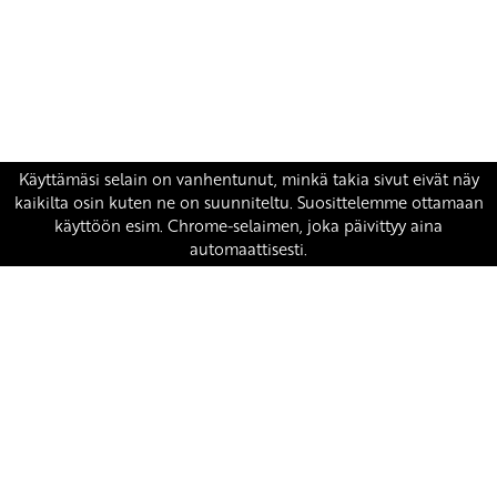
Yhteystiedot
SKP:n toimisto
Osoite: Viljatie 4 B 3. kerros, 00700 Helsinki
Puh: 045 7834 1346
Sähköposti:
skp
@skp.fi
SKP on Euroopan Vasemmistopuolueen jäsen.
european-left.org
european-left.org/manifesto/
Copyright 2026 © SKP
|
Tietosuojaseloste