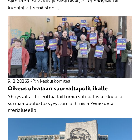
oikeuden loukkaus ja osoittavat, ettei Yhdysvallat
kunnioita itsenäisten ...
9.12.2025
SKP:n keskuskomitea
Oikeus uhrataan suurvaltapolitiikalle
Yhdysvallat toteuttaa laittomia sotilaallisia iskuja ja
surmaa puolustuskyvyttömiä ihmisiä Venezuelan
merialueella.