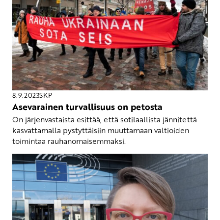
8.9.2023
SKP
Asevarainen turvallisuus on petosta
On järjenvastaista esittää, että sotilaallista jännitettä
kasvattamalla pystyttäisiin muuttamaan valtioiden
toimintaa rauhanomaisemmaksi.