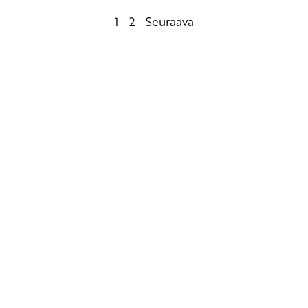
Artikkelien
1
2
Seuraava
sivutus