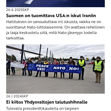
26.6.2025
SKP
Suomen on tuomittava USA:n iskut Iraniin
Hallituksen on sanouduttava irti iskuista, vaikka ne on
suorittanut Nato-liittolaisemme. On avattava rehellinen
ja laaja keskustelu siitä, mitä Nato-jäsenyys todella
tarkoittaa.
26.1.2024
SKP
Ei kiitos Yhdysvaltojen talutushihnalle
Tulevalla presidenttikaudella on tarpeen