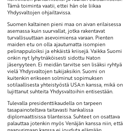
Tämä toiminta vaatii, ettei hän ole liikaa
Yhdysvaltojen ohjailtavissa.
Suomen kaltainen pieni maa on aivan erilaisessa
asemassa kuin suurvallat, jotka rakentavat
turvallisuuttaan asevoimiensa varaan. Pienten
maiden etu on olla ajautumatta isompien
pelinappuloiksi ja ehkäistä kriisejä. Vaikka Suomi
onkin nyt lyhytnäköisesti sidottu Naton
jäsenyyteen. Ei meidän tarvitse sen lisäksi ryhtyä
vielä Yhdysvaltojen tukijaksikin. Suomi on
kuitenkin erikseen solminut sopimuksen
sotilaallisesta yhteistyöstä USA:n kanssa, mikä on
lujittanut suhteita Yhdysvaltoihin entisestään.
Tulevalla presidenttikaudella on tarpeen
tasapainoteltava taitavasti hankalissa
diplomaattisissa tilanteissa. Suhteet on osattava
palauttaa jotenkin myös Venäjän kanssa niin, että
naapurimaan kanssa ei jouduta elämään