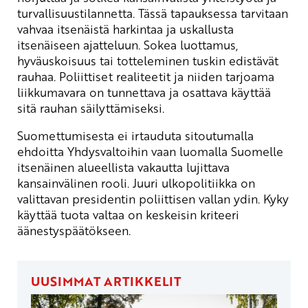
turvallisuustilannetta. Tässä tapauksessa tarvitaan
vahvaa itsenäistä harkintaa ja uskallusta
itsenäiseen ajatteluun. Sokea luottamus,
hyväuskoisuus tai totteleminen tuskin edistävät
rauhaa. Poliittiset realiteetit ja niiden tarjoama
liikkumavara on tunnettava ja osattava käyttää
sitä rauhan säilyttämiseksi.
Suomettumisesta ei irtauduta sitoutumalla
ehdoitta Yhdysvaltoihin vaan luomalla Suomelle
itsenäinen alueellista vakautta lujittava
kansainvälinen rooli. Juuri ulkopolitiikka on
valittavan presidentin poliittisen vallan ydin. Kyky
käyttää tuota valtaa on keskeisin kriteeri
äänestyspäätökseen.
UUSIMMAT ARTIKKELIT