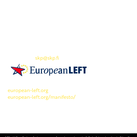
Yhteystiedot
SKP:n toimisto
Osoite: Viljatie 4 B 3. kerros, 00700 Helsinki
Puh: 045 7834 1346
Sähköposti:
skp
@skp.fi
SKP on Euroopan Vasemmistopuolueen jäsen.
european-left.org
european-left.org/manifesto/