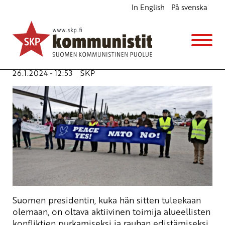
In English
På svenska
Ei kiitos Yhdysvaltojen talutushihnalle
Ajankohtaista
Avainsanat:
diplomatia
,
nato
,
presidentinvaalit
,
USA
,
vaalit
,
Venäjä
,
yhdysvallat
26.1.2024 - 12:53
SKP
Suomen presidentin, kuka hän sitten tuleekaan
olemaan, on oltava aktiivinen toimija alueellisten
konfliktien purkamiseksi ja rauhan edistämiseksi.