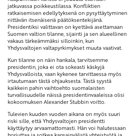
jatkuvassa poikkeustilassa. Konfliktien
ratkaisemisen edellytyksenä on pysyttäytyminen
riittävän itsenäisenä päätöksentekijänä.
Presidentiksi valittavan on kyettävä asettamaan
Suomen valtion tilanne, sijainti ja sen alueellinen
vakaus tärkeämmäksi silloinkin, kun
Yhdysvaltojen valtapyrkimykset muuta vaativat.
Kun tilanne on näin hankala, tarvitsemme
presidentin, joka ei ota sokeasti käskyjä
Yhdysvalloista, vaan kykenee tarvittaessa myös
irtautumaan tästä ohjauksesta. Tästä syystä
kaikkein pahin vaihtoehto suomalaisten
turvallisuudelle näissä presidentinvaaleissa olisi
kokoomuksen Alexander Stubbin voitto.
Tulevien kuuden vuoden aikana on myös suuri
riski sille, että Yhdysvaltojen presidentti
käyttäytyy arvaamattomasti. Hän voi halutessaan
horjuttaa ja sotkea kansainvälistä yhteistyötä ja