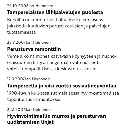
25.10.2008
Jari Heinonen
Tamperelaisten lähipalvelujen puolesta
Kunnilla on perinteisesti ollut keskeinen osuus
jokaiselle kuuluvien perusoikeuksien ja palvelujen
tuottamisessa.
25.3.2007
Jari Heinonen
Perusturva remonttiin
Viime aikoina monet kasvavaan köyhyyteen ja huono-
osaisuuteen liittyvät ongelmat ovat nousseet
yhteiskuntapoliittisessa keskustelussa esiin.
12.3.2007
Jari Heinonen
Tampereella jo viisi vuotta sosiaalineuvontaa
1990-luvun kuluessa suomalaisessa hyvinvointimallissa
tapahtui suuria muutoksia.
2.12.2006
Jari Heinonen
Hyvinvointimallin murros ja perusturvan
uudistamisen linjat