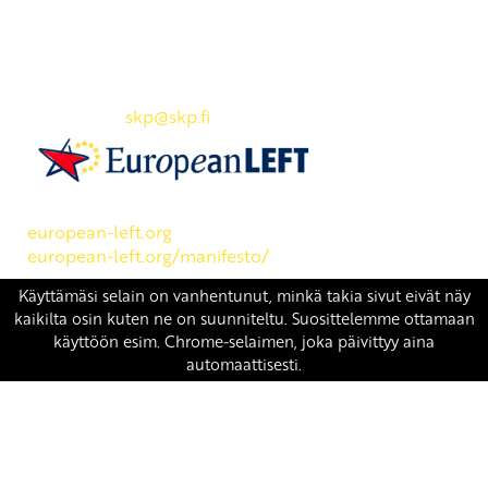
Yhteystiedot
SKP:n toimisto
Osoite: Viljatie 4 B 3. kerros, 00700 Helsinki
Puh: 045 7834 1346
Sähköposti:
skp
@skp.fi
SKP on Euroopan Vasemmistopuolueen jäsen.
european-left.org
european-left.org/manifesto/
Copyright 2026 © SKP
|
Tietosuojaseloste