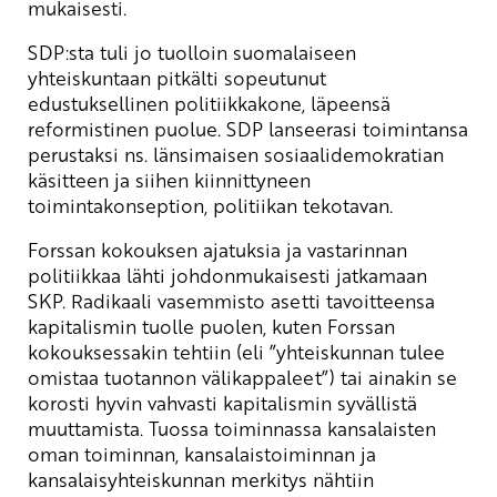
mukaisesti.
SDP:sta tuli jo tuolloin suomalaiseen
yhteiskuntaan pitkälti sopeutunut
edustuksellinen politiikkakone, läpeensä
reformistinen puolue. SDP lanseerasi toimintansa
perustaksi ns. länsimaisen sosiaalidemokratian
käsitteen ja siihen kiinnittyneen
toimintakonseption, politiikan tekotavan.
Forssan kokouksen ajatuksia ja vastarinnan
politiikkaa lähti johdonmukaisesti jatkamaan
SKP. Radikaali vasemmisto asetti tavoitteensa
kapitalismin tuolle puolen, kuten Forssan
kokouksessakin tehtiin (eli ”yhteiskunnan tulee
omistaa tuotannon välikappaleet”) tai ainakin se
korosti hyvin vahvasti kapitalismin syvällistä
muuttamista. Tuossa toiminnassa kansalaisten
oman toiminnan, kansalaistoiminnan ja
kansalaisyhteiskunnan merkitys nähtiin