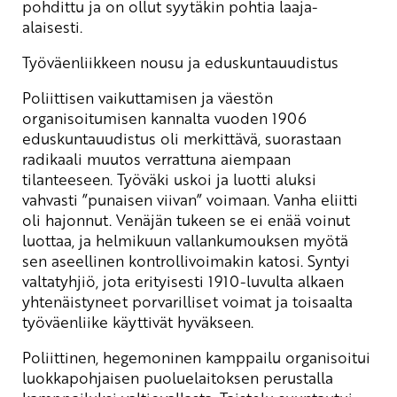
pohdittu ja on ollut syytäkin pohtia laaja-
alaisesti.
Työväenliikkeen nousu ja eduskuntauudistus
Poliittisen vaikuttamisen ja väestön
organisoitumisen kannalta vuoden 1906
eduskuntauudistus oli merkittävä, suorastaan
radikaali muutos verrattuna aiempaan
tilanteeseen. Työväki uskoi ja luotti aluksi
vahvasti ”punaisen viivan” voimaan. Vanha eliitti
oli hajonnut. Venäjän tukeen se ei enää voinut
luottaa, ja helmikuun vallankumouksen myötä
sen aseellinen kontrollivoimakin katosi. Syntyi
valtatyhjiö, jota erityisesti 1910-luvulta alkaen
yhtenäistyneet porvarilliset voimat ja toisaalta
työväenliike käyttivät hyväkseen.
Poliittinen, hegemoninen kamppailu organisoitui
luokkapohjaisen puoluelaitoksen perustalla