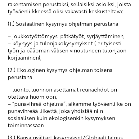
rakentamisen perustaksi, sellaisiksi asioiksi, joista
työväenliikkeessä olisi vakavasti keskusteltava:
(1.) Sosiaalinen kysymys ohjelman perustana
– joukkotyöttömyys, pätkätyöt, syrjäyttäminen,
– köyhyys ja tulonjakokysymykset ( erityisesti
työn ja pääoman välisen vinoutuneen tulonjaon
korjaaminen),
(2.) Ekologinen kysymys ohjelman toisena
perustana
– luonto, luonnon asettamat reunaehdot on
otettava huomioon,
– ”punavihreä ohjelma”, aikamme työväenliike on
punavihreää liikettä, joka yhdistää niin
sosiaalisen kuin ekologisenkin kysymyksen
toiminnassaan
(3.) Kansainväliset kysymykset/Globaali talous