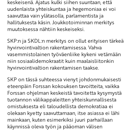
keskeisenä. Ajatus kulki siihen suuntaan, että
uudenlaista yhteiskuntaa ja hegemoniaa ei voi
saavuttaa vain ylätasolla, parlamentista ja
hallituksesta käsin. Joukkotoiminnan merkitys
muutoksessa nähtiin keskeiseksi.
SKP:n ja SKDL:n merkitys on ollut erityisen tärkeä
hyvinvointivaltion rakentamisessa. Vahva
vasemmistolainen työväenliike kykeni vetämään
niin sosiaalidemokraatit kuin maalaisliitonkin
hyvinvointivaltion rakentamisen taakse.
SKP on tässä suhteessa vienyt johdonmukaisesti
eteenpäin Forssan kokouksen tavoitteita, vaikka
Forssan ohjelman keskeistä tavoitetta kysymystä
tuotannon välikappaleitten yhteiskunnallisesta
omistuksesta eli taloudellista demokratiaa ei
olekaan kyetty saavuttamaan, itse asiassa ei lähi
mainkaan, kuten esimerkiksi juuri parhaillaan
käynnissä oleva työn ja pääoman välisen