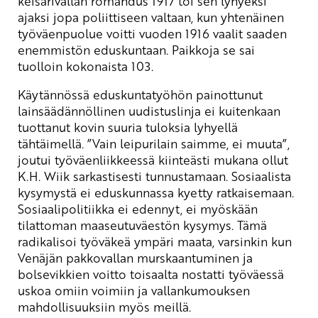
keisarivallan romahdus 1917 toi sen lyhyeksi
ajaksi jopa poliittiseen valtaan, kun yhtenäinen
työväenpuolue voitti vuoden 1916 vaalit saaden
enemmistön eduskuntaan. Paikkoja se sai
tuolloin kokonaista 103.
Käytännössä eduskuntatyöhön painottunut
lainsäädännöllinen uudistuslinja ei kuitenkaan
tuottanut kovin suuria tuloksia lyhyellä
tähtäimellä. ”Vain leipurilain saimme, ei muuta”,
joutui työväenliikkeessä kiinteästi mukana ollut
K.H. Wiik sarkastisesti tunnustamaan. Sosiaalista
kysymystä ei eduskunnassa kyetty ratkaisemaan.
Sosiaalipolitiikka ei edennyt, ei myöskään
tilattoman maaseutuväestön kysymys. Tämä
radikalisoi työväkeä ympäri maata, varsinkin kun
Venäjän pakkovallan murskaantuminen ja
bolsevikkien voitto toisaalta nostatti työväessä
uskoa omiin voimiin ja vallankumouksen
mahdollisuuksiin myös meillä.