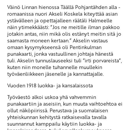
Väinö Linnan hienossa Täällä Pohjantähden alla -
romaanissa nuori Akseli Koskela kiteyttää asian
ystävälleen ja opettajalleen räätäli Halmeelle
näin ytimekkäästi: ”Jos ne meitille ilman pakkoo
jotakin antas, niin mikä olis estänyt meitin sitä jo
saamasta moneen kertaan.” Akselin vastaus
omaan kysymykseensä oli Pentinkulman
punakaarti, jonka vastuullinen johtaja hänestä
tuli. Akselin tunnuslauseeksi tuli ”irti porvareista”,
kuten niin monelle tuhannelle muullekin
työväenliikkeen jäsenelle ja kannattajalle.
Vuoden 1918 luokka- ja kansalaissota
Työväestö alkoi uskoa yhä vahvemmin
punakaartiin ja aseisiin, kun muuta vaihtoehtoa ei
ollut näköpiirissä. Perustava ja suomalaisen
yhteiskunnan kehitystä ratkaisevalla tavalla
suunnannut kamppailu käytiin luokka- ja