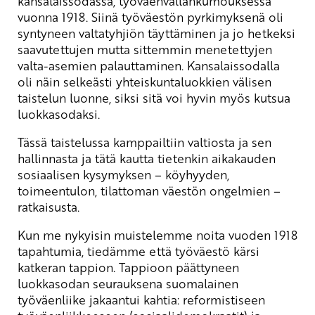
kansalaissodassa, työväenvallankumouksessa
vuonna 1918. Siinä työväestön pyrkimyksenä oli
syntyneen valtatyhjiön täyttäminen ja jo hetkeksi
saavutettujen mutta sittemmin menetettyjen
valta-asemien palauttaminen. Kansalaissodalla
oli näin selkeästi yhteiskuntaluokkien välisen
taistelun luonne, siksi sitä voi hyvin myös kutsua
luokkasodaksi.
Tässä taistelussa kamppailtiin valtiosta ja sen
hallinnasta ja tätä kautta tietenkin aikakauden
sosiaalisen kysymyksen – köyhyyden,
toimeentulon, tilattoman väestön ongelmien –
ratkaisusta.
Kun me nykyisin muistelemme noita vuoden 1918
tapahtumia, tiedämme että työväestö kärsi
katkeran tappion. Tappioon päättyneen
luokkasodan seurauksena suomalainen
työväenliike jakaantui kahtia: reformistiseen