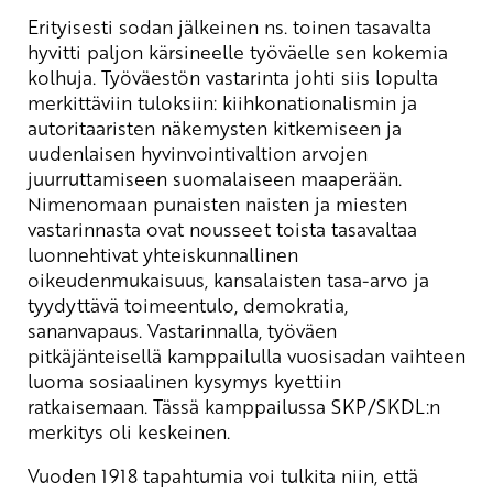
Erityisesti sodan jälkeinen ns. toinen tasavalta
hyvitti paljon kärsineelle työväelle sen kokemia
kolhuja. Työväestön vastarinta johti siis lopulta
merkittäviin tuloksiin: kiihkonationalismin ja
autoritaaristen näkemysten kitkemiseen ja
uudenlaisen hyvinvointivaltion arvojen
juurruttamiseen suomalaiseen maaperään.
Nimenomaan punaisten naisten ja miesten
vastarinnasta ovat nousseet toista tasavaltaa
luonnehtivat yhteiskunnallinen
oikeudenmukaisuus, kansalaisten tasa-arvo ja
tyydyttävä toimeentulo, demokratia,
sananvapaus. Vastarinnalla, työväen
pitkäjänteisellä kamppailulla vuosisadan vaihteen
luoma sosiaalinen kysymys kyettiin
ratkaisemaan. Tässä kamppailussa SKP/SKDL:n
merkitys oli keskeinen.
Vuoden 1918 tapahtumia voi tulkita niin, että