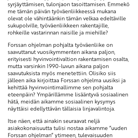
syrjäyttämisen, tulonjaon tasoittamisen. Emmekö
me tämän päivän työväenliikkeessä mukana
olevat ole vähintäänkin tämän velkaa edeltäville
sukupolville, työväenliikkeen rakentajille,
rohkeille vastarinnan naisille ja miehille?
Forssan ohjelman pohjalta työväenliike on
saavuttanut vuosikymmenten aikana paljon,
erityisesti hyvinvointivaltion rakentamisen osalta,
mutta varsinkin 1990-luvun aikana paljon
saavutuksista myös menetettiin. Olisiko siis
jälleen aika kirjoittaa Forssan ohjelma uusiksi ja
kehittää hyvinvointimallimme sen pohjalta
eteenpäin? Ympärillämme lisääntyvä sosiaalinen
hätä, meidän aikamme sosiaalinen kysymys
näyttäisi edellyttävän tällaisia linjavalintoja.
Itse näen, että ainakin seuraavat neljä
asiakokonaisuutta tulisi nostaa aikamme ”uuden
Forssan ohjelman” ytimeen, tulevaisuuden