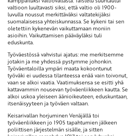
kamppailuksi valtiovallasta. Taistelu suuntautui
valtioon luultavasti siksi, että valtio oli 1900-
luvulla noussut merkittäväksi valtatekijäksi
suomalaisessa yhteiskunnassa. Se kykeni tai sen
oletettiin kykenevän vaikuttamaan moniin
asioihin. Vaikuttamisen pääväyläksi tuli
eduskunta.
Työväestössä vahvistui ajatus: me merkitsemme
jotakin ja me yhdessä pystymme johonkin.
Työväentaloilla ympäri maata kokoontunut
työväki ei uudessa tilanteessa enää vain toivonut,
vaan se alkoi vaatia. Vaatimuksensa se esitti yhä
kattavammin nousevan työväenliikkeen kautta. Se
alkoi uskoa yleiseen äänioikeuteen, eduskuntaan,
itsenäisyyteen ja työväen valtaan.
Keisarivallan horjuminen Venäjällä toi
työväenliikkeen jo 1905 tapahtumien jälkeen
poliittisen järjestelmän sisälle, ja sitten