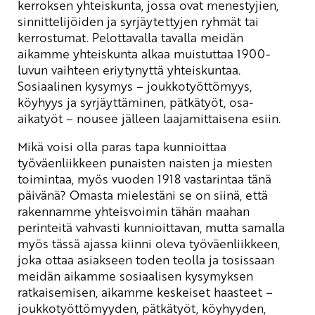
kerroksen yhteiskunta, jossa ovat menestyjien,
sinnittelijöiden ja syrjäytettyjen ryhmät tai
kerrostumat. Pelottavalla tavalla meidän
aikamme yhteiskunta alkaa muistuttaa 1900-
luvun vaihteen eriytynyttä yhteiskuntaa.
Sosiaalinen kysymys – joukkotyöttömyys,
köyhyys ja syrjäyttäminen, pätkätyöt, osa-
aikatyöt – nousee jälleen laajamittaisena esiin.
Mikä voisi olla paras tapa kunnioittaa
työväenliikkeen punaisten naisten ja miesten
toimintaa, myös vuoden 1918 vastarintaa tänä
päivänä? Omasta mielestäni se on siinä, että
rakennamme yhteisvoimin tähän maahan
perinteitä vahvasti kunnioittavan, mutta samalla
myös tässä ajassa kiinni oleva työväenliikkeen,
joka ottaa asiakseen toden teolla ja tosissaan
meidän aikamme sosiaalisen kysymyksen
ratkaisemisen, aikamme keskeiset haasteet –
joukkotyöttömyyden, pätkätyöt, köyhyyden,