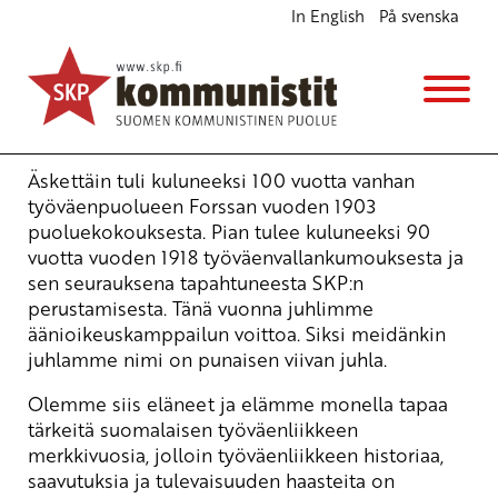
In English
På svenska
Puhe Punaisen viivan juhlassa
Ajankohtaista
2.12.2006 - 15:31
(Muokattu 6.11.2025 - 13:37)
Jari Heinonen
Äskettäin tuli kuluneeksi 100 vuotta vanhan
työväenpuolueen Forssan vuoden 1903
puoluekokouksesta. Pian tulee kuluneeksi 90
vuotta vuoden 1918 työväenvallankumouksesta ja
sen seurauksena tapahtuneesta SKP:n
perustamisesta. Tänä vuonna juhlimme
äänioikeuskamppailun voittoa. Siksi meidänkin
juhlamme nimi on punaisen viivan juhla.
Olemme siis eläneet ja elämme monella tapaa
tärkeitä suomalaisen työväenliikkeen
merkkivuosia, jolloin työväenliikkeen historiaa,
saavutuksia ja tulevaisuuden haasteita on