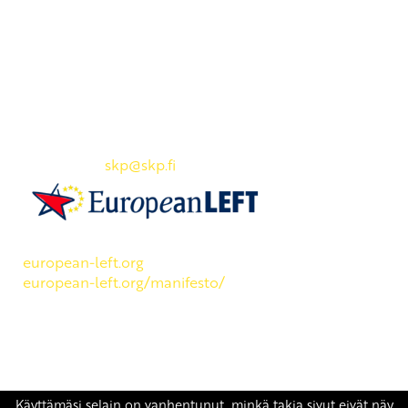
Yhteystiedot
SKP:n toimisto
Osoite: Viljatie 4 B 3. kerros, 00700 Helsinki
Puh: 045 7834 1346
Sähköposti:
skp
@skp.fi
SKP on Euroopan Vasemmistopuolueen jäsen.
european-left.org
european-left.org/manifesto/