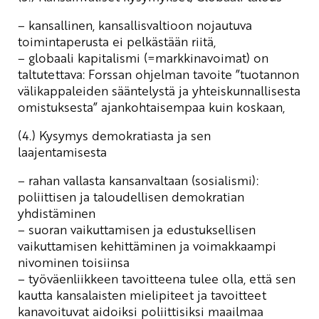
– kansallinen, kansallisvaltioon nojautuva
toimintaperusta ei pelkästään riitä,
– globaali kapitalismi (=markkinavoimat) on
taltutettava: Forssan ohjelman tavoite ”tuotannon
välikappaleiden sääntelystä ja yhteiskunnallisesta
omistuksesta” ajankohtaisempaa kuin koskaan,
(4.) Kysymys demokratiasta ja sen
laajentamisesta
– rahan vallasta kansanvaltaan (sosialismi):
poliittisen ja taloudellisen demokratian
yhdistäminen
– suoran vaikuttamisen ja edustuksellisen
vaikuttamisen kehittäminen ja voimakkaampi
nivominen toisiinsa
– työväenliikkeen tavoitteena tulee olla, että sen
kautta kansalaisten mielipiteet ja tavoitteet
kanavoituvat aidoiksi poliittisiksi maailmaa