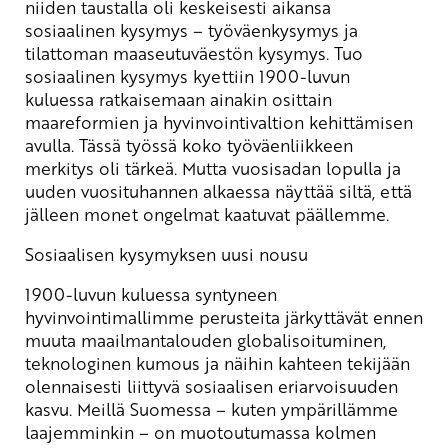
niiden taustalla oli keskeisesti aikansa
sosiaalinen kysymys – työväenkysymys ja
tilattoman maaseutuväestön kysymys. Tuo
sosiaalinen kysymys kyettiin 1900-luvun
kuluessa ratkaisemaan ainakin osittain
maareformien ja hyvinvointivaltion kehittämisen
avulla. Tässä työssä koko työväenliikkeen
merkitys oli tärkeä. Mutta vuosisadan lopulla ja
uuden vuosituhannen alkaessa näyttää siltä, että
jälleen monet ongelmat kaatuvat päällemme.
Sosiaalisen kysymyksen uusi nousu
1900-luvun kuluessa syntyneen
hyvinvointimallimme perusteita järkyttävät ennen
muuta maailmantalouden globalisoituminen,
teknologinen kumous ja näihin kahteen tekijään
olennaisesti liittyvä sosiaalisen eriarvoisuuden
kasvu. Meillä Suomessa – kuten ympärillämme
laajemminkin – on muotoutumassa kolmen