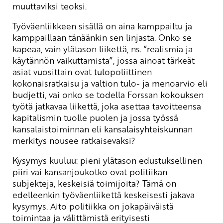
muuttaviksi teoksi.
Työväenliikkeen sisällä on aina kamppailtu ja
kamppaillaan tänäänkin sen linjasta. Onko se
kapeaa, vain ylätason liikettä, ns. ”realismia ja
käytännön vaikuttamista”, jossa ainoat tärkeät
asiat vuosittain ovat tulopoliittinen
kokonaisratkaisu ja valtion tulo- ja menoarvio eli
budjetti, vai onko se todella Forssan kokouksen
työtä jatkavaa liikettä, joka asettaa tavoitteensa
kapitalismin tuolle puolen ja jossa työssä
kansalaistoiminnan eli kansalaisyhteiskunnan
merkitys nousee ratkaisevaksi?
Kysymys kuuluu: pieni ylätason edustuksellinen
piiri vai kansanjoukotko ovat politiikan
subjekteja, keskeisiä toimijoita? Tämä on
edelleenkin työväenliikettä keskeisesti jakava
kysymys. Aito politiikka on jokapäiväistä
toimintaa ja välittämistä erityisesti