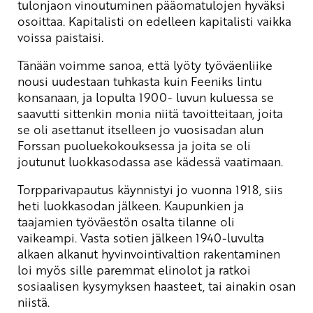
tulonjaon vinoutuminen pääomatulojen hyväksi
osoittaa. Kapitalisti on edelleen kapitalisti vaikka
voissa paistaisi.
Tänään voimme sanoa, että lyöty työväenliike
nousi uudestaan tuhkasta kuin Feeniks lintu
konsanaan, ja lopulta 1900- luvun kuluessa se
saavutti sittenkin monia niitä tavoitteitaan, joita
se oli asettanut itselleen jo vuosisadan alun
Forssan puoluekokouksessa ja joita se oli
joutunut luokkasodassa ase kädessä vaatimaan.
Torpparivapautus käynnistyi jo vuonna 1918, siis
heti luokkasodan jälkeen. Kaupunkien ja
taajamien työväestön osalta tilanne oli
vaikeampi. Vasta sotien jälkeen 1940-luvulta
alkaen alkanut hyvinvointivaltion rakentaminen
loi myös sille paremmat elinolot ja ratkoi
sosiaalisen kysymyksen haasteet, tai ainakin osan
niistä.