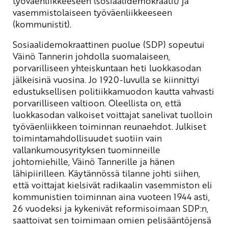
työväenliikkeeseen (sosiaalidemokraatit) ja
vasemmistolaiseen työväenliikkeeseen
(kommunistit).
Sosiaalidemokraattinen puolue (SDP) sopeutui
Väinö Tannerin johdolla suomalaiseen,
porvarilliseen yhteiskuntaan heti luokkasodan
jälkeisinä vuosina. Jo 1920-luvulla se kiinnittyi
edustuksellisen politiikkamuodon kautta vahvasti
porvarilliseen valtioon. Oleellista on, että
luokkasodan valkoiset voittajat sanelivat tuolloin
työväenliikkeen toiminnan reunaehdot. Julkiset
toimintamahdollisuudet suotiin vain
vallankumousyrityksen tuominneille
johtomiehille, Väinö Tannerille ja hänen
lähipiirilleen. Käytännössä tilanne johti siihen,
että voittajat kielsivät radikaalin vasemmiston eli
kommunistien toiminnan aina vuoteen 1944 asti,
26 vuodeksi ja kykenivät reformisoimaan SDP:n,
saattoivat sen toimimaan omien pelisääntöjensä