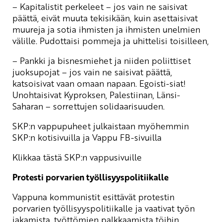
– Kapitalistit perkeleet – jos vain ne saisivat
päättä, eivät muuta tekisikään, kuin asettaisivat
muureja ja sotia ihmisten ja ihmisten unelmien
välille. Pudottaisi pommeja ja uhittelisi toisilleen,
– Pankki ja bisnesmiehet ja niiden poliittiset
juoksupojat – jos vain ne saisivat päättä,
katsoisivat vaan omaan napaan. Egoisti-siat!
Unohtaisivat Kyproksen, Palestiinan, Länsi-
Saharan – sorrettujen solidaarisuuden.
SKP:n vappupuheet julkaistaan myöhemmin
SKP:n kotisivuilla ja Vappu FB-sivuilla
Klikkaa tästä SKP:n vappusivuille
Protesti porvarien työllisyyspolitiikalle
Vappuna kommunistit esittävät protestin
porvarien työllisyyspolitiikalle ja vaativat työn
jakamista, työttömien palkkaamista töihin