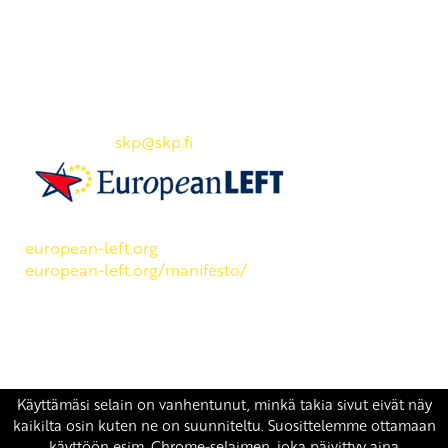
Yhteystiedot
SKP:n toimisto
Osoite: Viljatie 4 B 3. kerros, 00700 Helsinki
Puh: 045 7834 1346
Sähköposti:
skp
@skp.fi
SKP on Euroopan Vasemmistopuolueen jäsen.
european-left.org
european-left.org/manifesto/
Copyright 2026 © SKP
|
Tietosuojaseloste