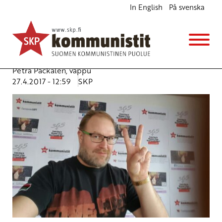
In English
På svenska
Emme alistu ikinä – porvarien riistolle ja
kapitalismille on vaihtoehto
Ajankohtaista
Avainsanat:
JP Väisänen
,
Merja Kyllönen
,
Migule López
,
Petra Packalen
,
vappu
27.4.2017 - 12:59
SKP