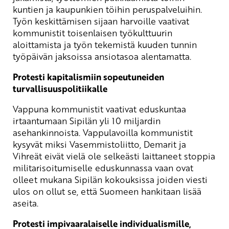
kuntien ja kaupunkien töihin peruspalveluihin.
Työn keskittämisen sijaan harvoille vaativat
kommunistit toisenlaisen työkulttuurin
aloittamista ja työn tekemistä kuuden tunnin
työpäivän jaksoissa ansiotasoa alentamatta.
Protesti kapitalismiin sopeutuneiden
turvallisuuspolitiikalle
Vappuna kommunistit vaativat eduskuntaa
irtaantumaan Sipilän yli 10 miljardin
asehankinnoista. Vappulavoilla kommunistit
kysyvät miksi Vasemmistoliitto, Demarit ja
Vihreät eivät vielä ole selkeästi laittaneet stoppia
militarisoitumiselle eduskunnassa vaan ovat
olleet mukana Sipilän kokouksissa joiden viesti
ulos on ollut se, että Suomeen hankitaan lisää
aseita.
Protesti impivaaralaiselle individualismille,