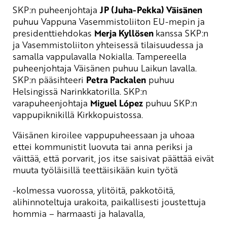
SKP:n puheenjohtaja
JP (Juha-Pekka) Väisänen
puhuu Vappuna Vasemmistoliiton EU-mepin ja
presidenttiehdokas
Merja Kyllösen
kanssa SKP:n
ja Vasemmistoliiton yhteisessä tilaisuudessa ja
samalla vappulavalla Nokialla. Tampereella
puheenjohtaja Väisänen puhuu Laikun lavalla.
SKP:n pääsihteeri
Petra Packalen
puhuu
Helsingissä Narinkkatorilla. SKP:n
varapuheenjohtaja
Miguel López
puhuu SKP:n
vappupiknikillä Kirkkopuistossa.
Väisänen kiroilee vappupuheessaan ja uhoaa
ettei kommunistit luovuta tai anna periksi ja
väittää, että porvarit, jos itse saisivat päättää eivät
muuta työläisillä teettäisikään kuin työtä
-kolmessa vuorossa, ylitöitä, pakkotöitä,
alihinnoteltuja urakoita, paikallisesti joustettuja
hommia – harmaasti ja halavalla,