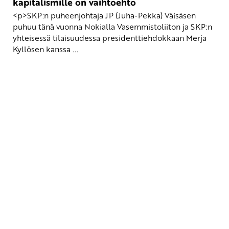
kapitalismille on vaihtoehto
<p>SKP:n puheenjohtaja JP (Juha-Pekka) Väisäsen
puhuu tänä vuonna Nokialla Vasemmistoliiton ja SKP:n
yhteisessä tilaisuudessa presidenttiehdokkaan Merja
Kyllösen kanssa ...