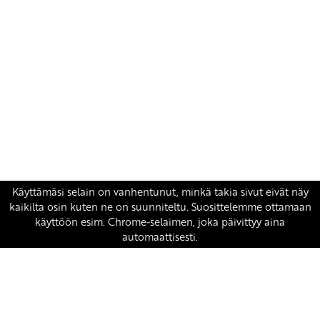
Yhteystiedot
SKP:n toimisto
Osoite: Viljatie 4 B 3. kerros, 00700 Helsinki
Puh: 045 7834 1346
Sähköposti:
skp
@skp.fi
SKP on Euroopan Vasemmistopuolueen jäsen.
european-left.org
european-left.org/manifesto/