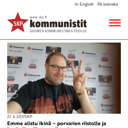
In English
På svenska
Avainsana
Migule López
27.4.2017
SKP
Emme alistu ikinä – porvarien riistolle ja