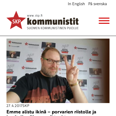
In English
På svenska
Avainsana
Merja Kyllönen
27.4.2017
SKP
Emme alistu ikinä – porvarien riistolle ja