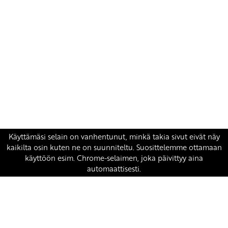
Yhteystiedot
SKP:n toimisto
Osoite: Viljatie 4 B 3. kerros, 00700 Helsinki
Puh: 045 7834 1346
Sähköposti:
skp
@skp.fi
SKP on Euroopan Vasemmistopuolueen jäsen.
european-left.org
european-left.org/manifesto/