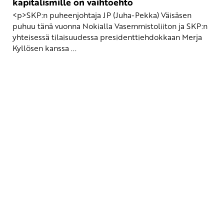
kapitalismille on vaihtoehto
<p>SKP:n puheenjohtaja JP (Juha-Pekka) Väisäsen
puhuu tänä vuonna Nokialla Vasemmistoliiton ja SKP:n
yhteisessä tilaisuudessa presidenttiehdokkaan Merja
Kyllösen kanssa ...