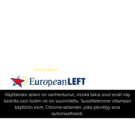
Yhteystiedot
SKP:n toimisto
Osoite: Viljatie 4 B 3. kerros, 00700 Helsinki
Puh: 045 7834 1346
Sähköposti:
skp
@skp.fi
SKP on Euroopan Vasemmistopuolueen jäsen.
european-left.org
european-left.org/manifesto/