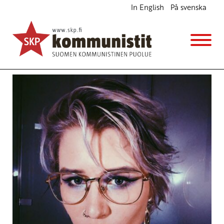
In English
På svenska
Avainsana
JP Väisänen