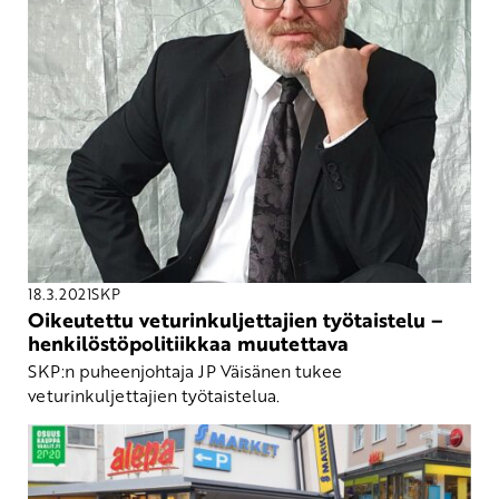
18.3.2021
SKP
Oikeutettu veturinkuljettajien työtaistelu –
henkilöstöpolitiikkaa muutettava
SKP:n puheenjohtaja JP Väisänen tukee
veturinkuljettajien työtaistelua.