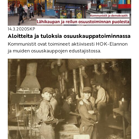
14.3.2020
SKP
Aloitteita ja tuloksia osuuskauppatoiminnassa
Kommunistit ovat toimineet aktiivisesti HOK-Elannon
ja muiden osuuskauppojen edustajistossa.