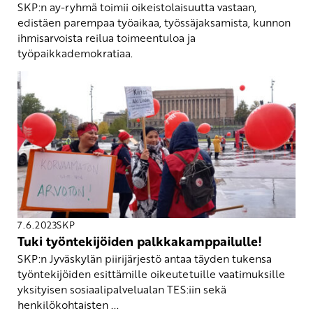
SKP:n ay-ryhmä toimii oikeistolaisuutta vastaan,
edistäen parempaa työaikaa, työssäjaksamista, kunnon
ihmisarvoista reilua toimeentuloa ja
työpaikkademokratiaa.
7.6.2023
SKP
Tuki työntekijöiden palkkakamppailulle!
SKP:n Jyväskylän piirijärjestö antaa täyden tukensa
työntekijöiden esittämille oikeutetuille vaatimuksille
yksityisen sosiaalipalvelualan TES:iin sekä
henkilökohtaisten ...