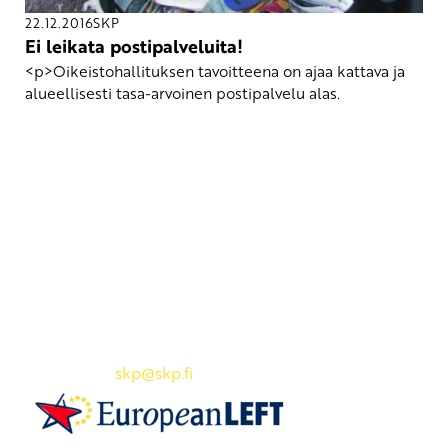
22.12.2016
SKP
Ei leikata postipalveluita!
<p>Oikeistohallituksen tavoitteena on ajaa kattava ja
alueellisesti tasa-arvoinen postipalvelu alas.
Yhteystiedot
SKP:n toimisto
Osoite: Viljatie 4 B 3. kerros, 00700 Helsinki
Puh: 045 7834 1346
Sähköposti:
skp
@skp.fi