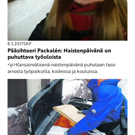
8.3.2017
SKP
Pääsihteeri Packalén: Naistenpäivänä on
puhuttava työoloista
<p>Kansainvälisenä naistenpäivänä puhutaan tasa-
arvosta työpaikoilla, kodeissa ja kouluissa.