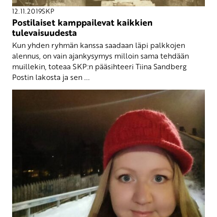
12.11.2019
SKP
Postilaiset kamppailevat kaikkien
tulevaisuudesta
Kun yhden ryhmän kanssa saadaan läpi palkkojen
alennus, on vain ajankysymys milloin sama tehdään
muillekin, toteaa SKP:n pääsihteeri Tiina Sandberg
Postin lakosta ja sen ...